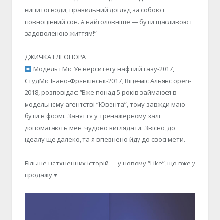
випитої води, правильний догляд за собою і
повноцінний сон. А найголовніше — бути щасливою і
задоволеною життям!”
ДЖИЧКА ЕЛЕОНОРА
Модель і Міс Університету нафти й газу-2017,
СтудМіс Івано-Франківськ-2017, Віце-міс Альянс open-
2018, розповідає: “Вже понад 5 років займаюся в
модельному агентстві “Ювента”, тому завжди маю
бути в формі. Заняття у тренажерному залі
допомагають мені чудово виглядати. Звісно, до
ідеалу ще далеко, та я впевнено йду до своєї мети.
Більше натхненних історій — у новому “Like”, що вже у
продажу
♥