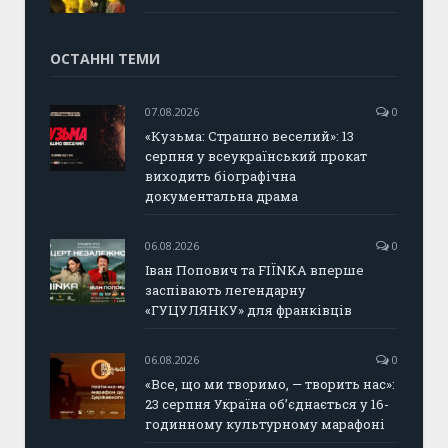
ОСТАННІ ТЕМИ
07.08.2026
0
«Кузьма: Страшно веселий»: 13
серпня у всеукраїнський прокат
виходить біографічна
документальна драма
06.08.2026
0
Іван Попович та FIÏNKA вперше
заспівають легендарну
«ГУЦУЛЯНКУ» для франківців
06.08.2026
0
«Все, що ми творимо, — творить нас»:
23 серпня Україна об’єднається у 16-
годинному культурному марафоні