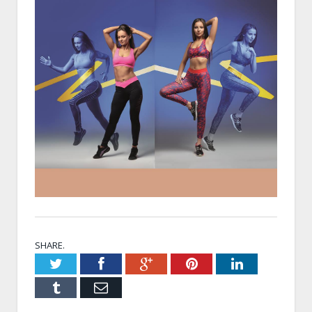
SHARE.
Twitter
Facebook
Google+
Pinterest
LinkedIn
Tumblr
Email