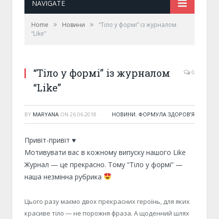
NAVIGATE
»
»
Home
Новини
“Тіло у формі” із журналом
“Like”
“Тіло у формі” із журналом
0
“Like”
BY
MARYANA
ON
26.06.2018
·
НОВИНИ
,
ФОРМУЛА ЗДОРОВ’Я
Привіт-привіт
♥
Мотивувати вас в кожному випуску нашого Like
Журнал — це прекрасно. Тому “Тіло у формі” —
наша незмінна рубрика
Цього разу маємо двох прекрасних героїнь, для яких
красиве тіло — не порожня фраза. А щоденний шлях