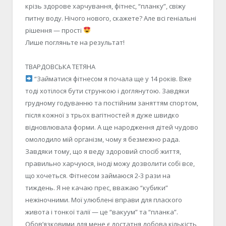
крізь здорове харчування, фітнес, “планку”, свіжу
питну воду. Нічого нового, скажете? Але всі геніальні
рішення — прості
Лише погляньте на результат!
ТВАРДОВСЬКА ТЕТЯНА
“Займатися фітнесом я почала ще у 14 років. Вже
тоді хотілося бути стрункою і доглянутою. Завдяки
грудному годуванню та постійним заняттям спортом,
після кожної з трьох вагітностей я дуже швидко
відновлювала форми. А ще народження дітей чудово
омолодило мій організм, чому я безмежно рада.
Завдяки тому, що я веду здоровий спосіб життя,
правильно харчуюся, іноді можу дозволити собі все,
що хочеться. Фітнесом займаюся 2-3 рази на
тиждень. Я не качаю прес, вважаю “кубики”
нежіночними. Мої улюблені вправи для плаского
живота і тонкої талії — це “вакуум” та “планка”.
Обов’язковими для мене є достатня добова кількість