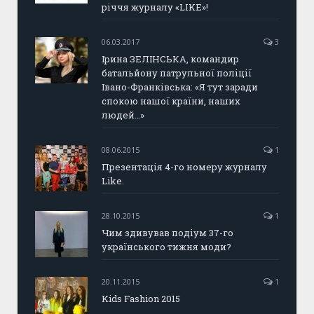
річчя журналу «LIKE»!
06.03.2017
3
Ірина ЗЕЛІНСЬКА, командир
батальйону патрульної поліції
Івано-Франківська: «Я тут заради
спокою нашої країни, наших
людей…»
08.06.2015
1
Презентація 4-го номеру журналу
Like.
28.10.2015
1
Чим здивував подіум 37-го
українського тижня моди?
20.11.2015
1
Kids Fashion 2015