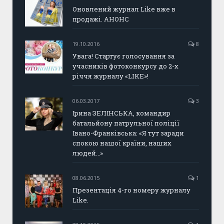
Оновлений журнал Like вже в
продажі. АНОНС
19.10.2016
8
Увага! Стартує голосування за
учасників фотоконкурсу до 2-х
річчя журналу «LIKE»!
06.03.2017
3
Ірина ЗЕЛІНСЬКА, командир
батальйону патрульної поліції
Івано-Франківська: «Я тут заради
спокою нашої країни, наших
людей…»
08.06.2015
1
Презентація 4-го номеру журналу
Like.