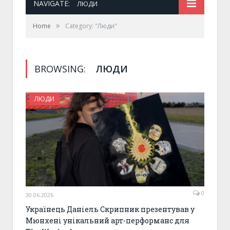
NAVIGATE:
ЛЮДИ
»
Home
Category: "Люди"
BROWSING:
ЛЮДИ
ЛЮДИ
0
30.06.2026
Українець Даніель Скрипник презентував у
Мюнхені унікальний арт-перформанс для