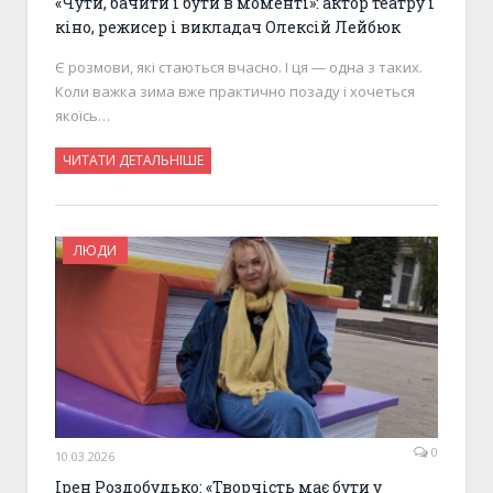
«Чути, бачити і бути в моменті»: актор театру і
кіно, режисер і викладач Олексій Лейбюк
Є розмови, які стаються вчасно. І ця — одна з таких.
Коли важка зима вже практично позаду і хочеться
якоїсь…
ЧИТАТИ ДЕТАЛЬНІШЕ
ЛЮДИ
0
10.03.2026
Ірен Роздобудько: «Творчість має бути у