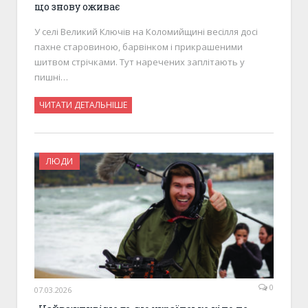
що знову оживає
У селі Великий Ключів на Коломийщині весілля досі
пахне старовиною, барвінком і прикрашеними
шитвом стрічками. Тут наречених заплітають у
пишні…
ЧИТАТИ ДЕТАЛЬНІШЕ
ЛЮДИ
0
07.03.2026