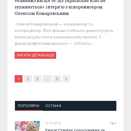
«Найважливіше те, що українське кіно не
зупиняється»: інтервʼю з кінорежисером
Олексієм Комаровським
Олексій Комаровський — кінорежисер та
кінопродюсер. Його фільми стабільно демонструють
високі результати в національному прокаті. У
фільмографії Комаровського — «Область…
ЧИТАТИ ДЕТАЛЬНІШЕ
Next
1
2
3
…
5
ПОПУЛЯРНІ
ОСТАННІ
19.10.2016
8
Увага! Стартує голосування за