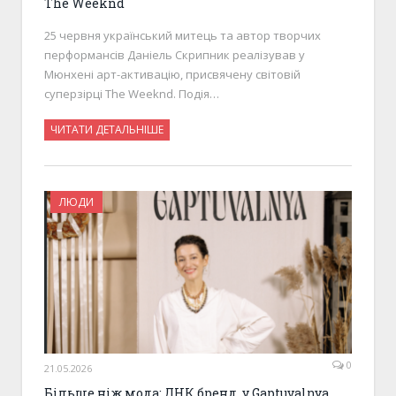
The Weeknd
25 червня український митець та автор творчих
перформансів Даніель Скрипник реалізував у
Мюнхені арт-активацію, присвячену світовій
суперзірці The Weeknd. Подія…
ЧИТАТИ ДЕТАЛЬНІШЕ
ЛЮДИ
0
21.05.2026
Більше ніж мода: ДНК бренд у Gaptuvalnya