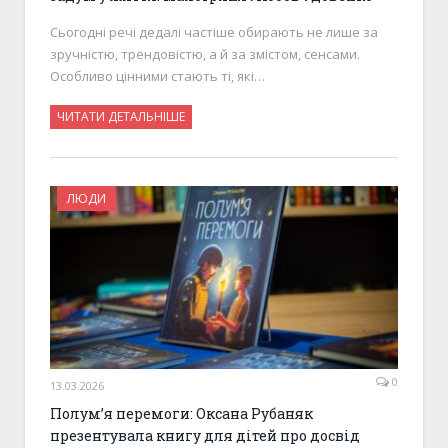
Сьогодні речі дедалі частіше обирають не лише за
зручністю, трендовістю, а й за змістом, сенсами.
Особливо цінними стають ті, які…
ЧИТАТИ ДЕТАЛЬНІШЕ
ЛЮДИ
0
13.03.2026
Полумʼя перемоги: Оксана Рубаняк
презентувала книгу для дітей про досвід