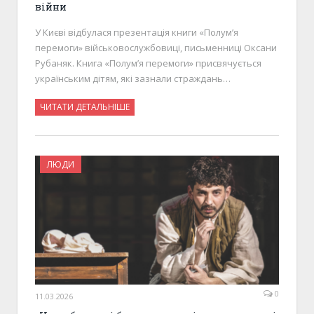
війни
У Києві відбулася презентація книги «Полумʼя
перемоги» військовослужбовиці, письменниці Оксани
Рубаняк. Книга «Полум’я перемоги» присвячується
українським дітям, які зазнали страждань…
ЧИТАТИ ДЕТАЛЬНІШЕ
ЛЮДИ
0
11.03.2026