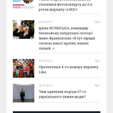
учасників фотоконкурсу до 2-х
річчя журналу «LIKE»!
06.03.2017
3
Ірина ЗЕЛІНСЬКА, командир
батальйону патрульної поліції
Івано-Франківська: «Я тут заради
спокою нашої країни, наших
людей…»
08.06.2015
1
Презентація 4-го номеру журналу
Like.
28.10.2015
1
Чим здивував подіум 37-го
українського тижня моди?