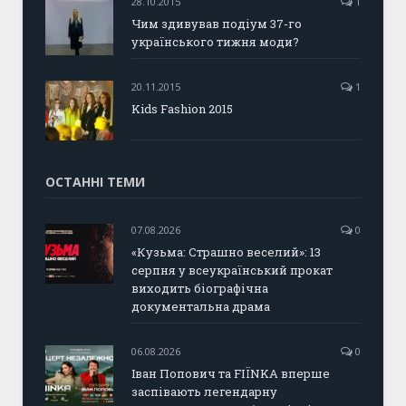
28.10.2015
1
Чим здивував подіум 37-го
українського тижня моди?
20.11.2015
1
Kids Fashion 2015
ОСТАННІ ТЕМИ
07.08.2026
0
«Кузьма: Страшно веселий»: 13
серпня у всеукраїнський прокат
виходить біографічна
документальна драма
06.08.2026
0
Іван Попович та FIÏNKA вперше
заспівають легендарну