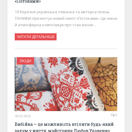
«Потоками»
19 березня українська співачка та авторка пісень
TAYANNA презентує новий сингл «Потоками». Це ніжна
й атмосферна композиція про стан весни…
ЧИТАТИ ДЕТАЛЬНІШЕ
ЛЮДИ
0
18.03.2026
Вибійка — це можливість втілити будь-який
задум у життя: майстриня Любов Удовенко