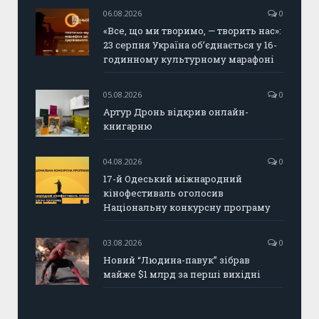
06.08.2026
0
«Все, що ми творимо, — творить нас»:
23 серпня Україна об’єднається у 16-
годинному культурному марафоні
05.08.2026
0
Артур Дронь відкрив онлайн-
книгарню
04.08.2026
0
17-й Одеський міжнародний
кінофестиваль оголосив
Національну конкурсну програму
03.08.2026
0
Новий “Людина-павук” зібрав
майже $1 млрд за перші вихідні