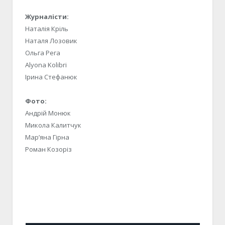
Журналісти:
Наталія Кріль
Наталя Лозовик
Ольга Рега
Alyona Kolibri
Ірина Стефанюк
Фото:
Андрій Монюк
Микола Калитчук
Марʼяна Гірна
Роман Козоріз