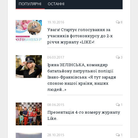
ПОПУЛЯРНІ
ОСТАННІ
19.10.2016
8
Увага! Стартує голосування за
учасників фотоконкурсу до 2-х
річчя журналу «LIKE»!
06.03.2017
3
Ірина ЗЕЛІНСЬКА, командир
батальйону патрульної поліції
Івано-Франківська: «Я тут заради
спокою нашої країни, наших
людей…»
08.06.2015
1
Презентація 4-го номеру журналу
Like.
28.10.2015
1