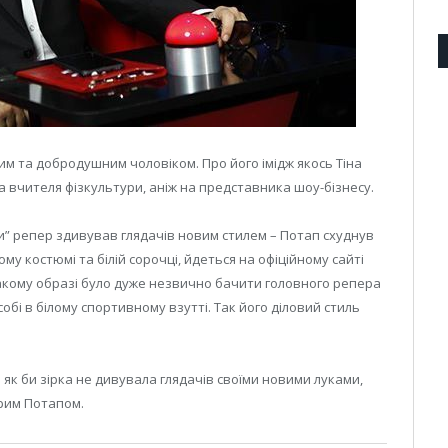
м та добродушним чоловіком. Про його імідж якось Тіна
 вчителя фізкультури, аніж на представника шоу-бізнесу.
и” репер здивував глядачів новим стилем – Потап схуднув
ому костюмі та білій сорочці, йдеться на офіційному сайті
такому образі було дуже незвично бачити головного репера
собі в білому спортивному взутті. Так його діловий стиль
 як би зірка не дивувала глядачів своїми новими луками,
брим Потапом.