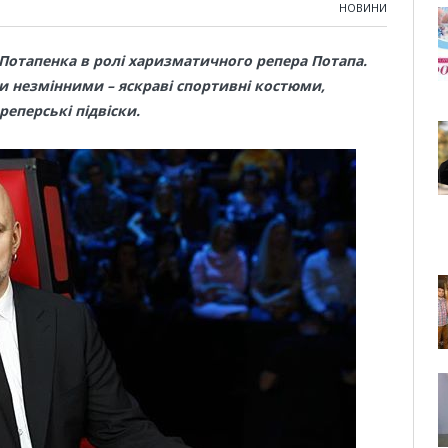
НОВИНИ
 Потапенка в ролі харизматичного репера Потапа.
ли незмінними – яскраві спортивні костюми,
реперські підвіски.