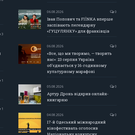
06.08.2026
0
Іван Попович та FIÏNKA вперше
заспівають легендарну
«ГУЦУЛЯНКУ» для франківців
3
06.08.2026
0
и
«Все, що ми творимо, — творить
нас»: 23 серпня Україна
об’єднається у 16-годинному
культурному марафоні
1
05.08.2026
0
Артур Дронь відкрив онлайн-
книгарню
1
04.08.2026
0
17-й Одеський міжнародний
кінофестиваль оголосив
Національну конкурсну