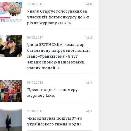
19.10.2016
8
Увага! Стартує голосування за
учасників фотоконкурсу до 2-х
річчя журналу «LIKE»!
06.03.2017
3
Ірина ЗЕЛІНСЬКА, командир
батальйону патрульної поліції
Івано-Франківська: «Я тут
заради спокою нашої країни,
наших людей…»
08.06.2015
1
Презентація 4-го номеру
журналу Like.
28.10.2015
1
Чим здивував подіум 37-го
українського тижня моди?