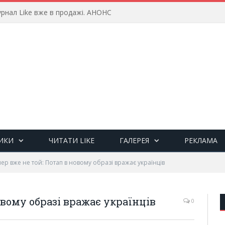
рнал Like вже в продажі. АНОНС
ИКИ
ЧИТАТИ LIKE
ГАЛЕРЕЯ
РЕКЛАМА
ер вже не той: Потап в новому образі вражає українців
овому образі вражає українців
0