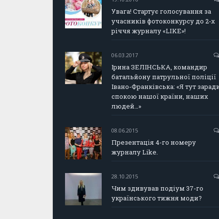
Увага! Стартує голосування за
учасників фотоконкурсу до 2-х
річчя журналу «LIKE»!
06.03.2017
Ірина ЗЕЛІНСЬКА, командир
батальйону патрульної поліції
Івано-Франківська: «Я тут зарад
спокою нашої країни, наших
людей…»
08.06.2015
Презентація 4-го номеру
журналу Like.
28.10.2015
Чим здивував подіум 37-го
українського тижня моди?