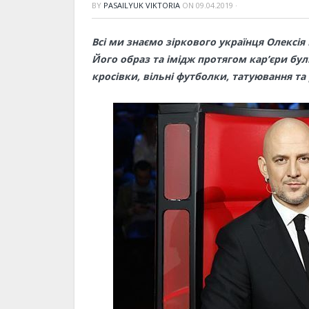
BY
PASAILYUK VIKTORIA
ON
09.04.2019
·
Всі ми знаємо зіркового українця Олексія
Його образ та імідж протягом кар’єри бу
кросівки, вільні футболки, татуювання та 