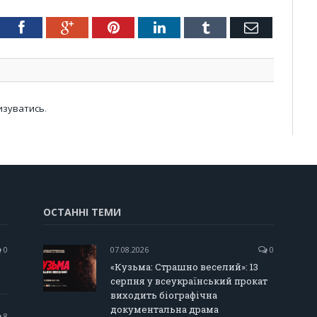
tter
Facebook
Google+
Pinterest
LinkedIn
Tumblr
Email
изуватись
.
ОСТАННІ ТЕМИ
0
07.08.2026
0
«Кузьма: Страшно веселий»: 13
серпня у всеукраїнський прокат
виходить біографічна
документальна драма
8