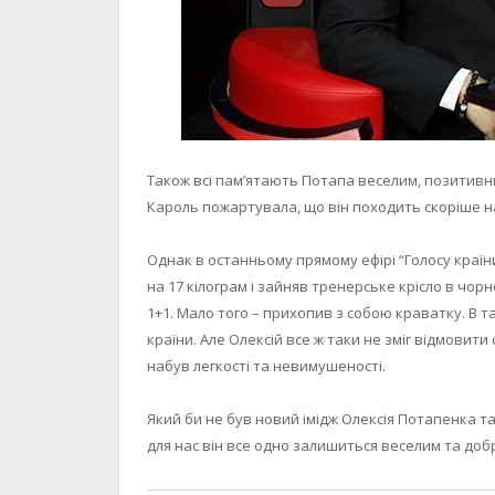
Також всі пам’ятають Потапа веселим, позитивни
Кароль пожартувала, що він походить скоріше на
Однак в останньому прямому ефірі “Голосу країн
на 17 кілограм і зайняв тренерське крісло в чорн
1+1. Мало того – прихопив з собою краватку. В 
країни. Але Олексій все ж таки не зміг відмовити 
набув легкості та невимушеності.
Який би не був новий імідж Олексія Потапенка та
для нас він все одно залишиться веселим та до