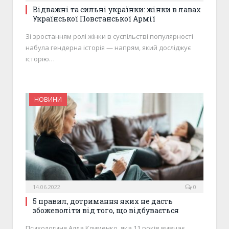
Відважні та сильні українки: жінки в лавах
Української Повстанської Армії
Зі зростанням ролі жінки в суспільстві популярності
набула гендерна історія — напрям, який досліджує
історію…
НОВИНИ
14.06.2022
0
5 правил, дотримання яких не дасть
збожеволіти від того, що відбувається
Психологиня Алла Клименко, яка 11 років вивчає