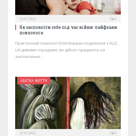
14.07.2022
0
Як заспокоїти себе під час війни: лайфхаки
психолога
Практичний психолог Юлія Ворман поділилася з ELLE.
UA дієвими порадами, які дійсно працюють на
заспокоєння…
АБЕТКА ЖИТТЯ
12.07.2022
0