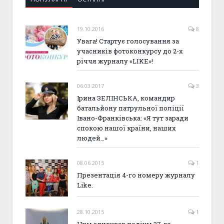
19.10.2016
8
Увага! Стартує голосування за
учасників фотоконкурсу до 2-х
річчя журналу «LIKE»!
06.03.2017
3
Ірина ЗЕЛІНСЬКА, командир
батальйону патрульної поліції
Івано-Франківська: «Я тут заради
спокою нашої країни, наших
людей…»
08.06.2015
1
Презентація 4-го номеру журналу
Like.
28.10.2015
1