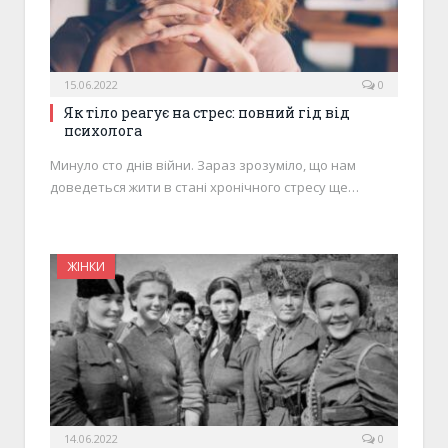
15.06.2022
0
Як тіло реагує на стрес: повний гід від
психолога
Минуло сто днів війни. Зараз зрозуміло, що нам
доведеться жити в стані хронічного стресу ще…
ЖІНКИ
14.06.2022
0