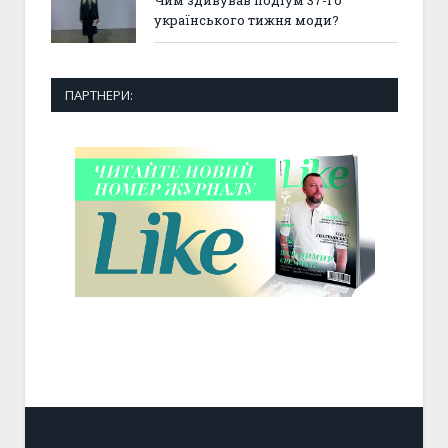
Чим здивував подіум 37-го
українського тижня моди?
ПАРТНЕРИ: