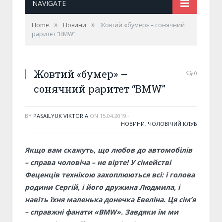
NAVIGATE
»
»
Home
Новини
Жовтий «бумер» – сонячний
раритет “BMW”
Жовтий «бумер» –
0
сонячний раритет “BMW”
BY
PASAILYUK VIKTORIA
ON
15.04.2019
·
НОВИНИ
,
ЧОЛОВІЧИЙ КЛУБ
Якщо вам скажуть, що любов до автомобілів
– справа чоловіча – не вірте! У сімействі
Феценців технікою захоплюються всі: і голова
родини Сергій, і його дружина Людмила, і
навіть їхня маленька донечка Евеліна. Ця сім’я
– справжні фанати «BMW». Завдяки їм ми