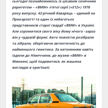
сьогодні познайомимось із цікавим сонячним
раритетом – «BMW» п’ятої серії («Е12») 1976
року випуску. 42-річний баварець – єдиний на
Прикарпатті та один із небагатьох
представників старої гвардії «BMW» в Україні.
Але соромитися свого віку йому нічого –зараз
він у чудовій формі. Авто повністю розібрали
та зібрали, зберігаючи автентичність до
найменшого гвинтика. За натхненням навіть
їздили до Німеччини, до музею «BMW» в
Мюнхені, щоб подивитися, як машина
виглядає в оригіналі.