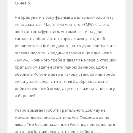
Синевір.
На брак уваги з боку франківців власники раритету
не скаржаться. Часто біля жовтого «BMW» стають,
щоб сфотографуватися. Автомобілісти на дорозі
сигналять, обганяють та пригальмовують, щоб
роздивитися. Це й не дивно – авто дуже оригінальне,
зі своїм шармом. У родини в гаражі є ще одне, нове
«BMW», і коли його треба відвезти на сервіс, старший
брат цілком здатен стати гідною заміною. Щоби
зберігати 40-річне авто в такому стані, за ним треба
пильнувати, зберігати в теплі й добрі, своєчасно
робити технічний огляд, а це не тільки питання часу,
а й грошей.
Ретро вимагає турботи і ретельного догляду не
менше, ніж маленька дитина. Але Феценців це не
лякає. Тим більше, маленька Евелінка певна, що це її
авто, тож батьки планують берегти його для