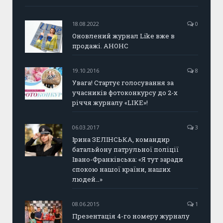
18.08.2022
0
Оновлений журнал Like вже в
продажі. АНОНС
19.10.2016
8
Увага! Стартує голосування за
учасників фотоконкурсу до 2-х
річчя журналу «LIKE»!
06.03.2017
3
Ірина ЗЕЛІНСЬКА, командир
батальйону патрульної поліції
Івано-Франківська: «Я тут заради
спокою нашої країни, наших
людей…»
08.06.2015
1
Презентація 4-го номеру журналу