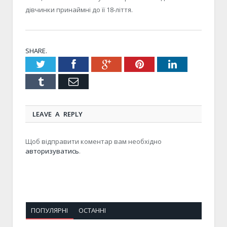
дівчинки принаймні до її 18-ліття.
SHARE.
Twitter
Facebook
Google+
Pinterest
LinkedIn
Tumblr
Email
LEAVE A REPLY
Щоб відправити коментар вам необхідно
авторизуватись
.
ПОПУЛЯРНІ
ОСТАННІ