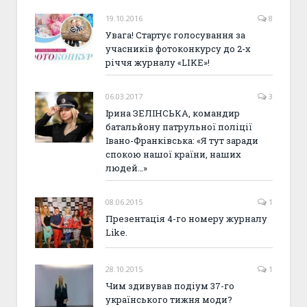
19.10.2016
8
Увага! Стартує голосування за
учасників фотоконкурсу до 2-х
річчя журналу «LIKE»!
06.03.2017
3
Ірина ЗЕЛІНСЬКА, командир
батальйону патрульної поліції
Івано-Франківська: «Я тут заради
спокою нашої країни, наших
людей…»
08.06.2015
1
Презентація 4-го номеру журналу
Like.
28.10.2015
1
Чим здивував подіум 37-го
українського тижня моди?