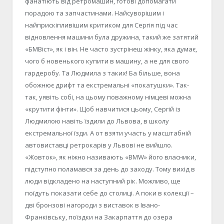
фанатіють від ретромашин, готові допомагати
порадою та запчастинами. Найсуворішим і
найприскіпливішим критиком для Сергія під час
відновлення машини була дружина, такий же затятий
«БМВіст», як і він. Не часто зустрінеш жінку, яка думає,
чого б новенького купити в машину, а не для свого
гардеробу. Та Людмила з таких! Ба більше, вона
обожнює дрифт та екстремальні «покатушки». Так-
так, уявіть собі, на цьому поважному німцеві можна
«крутити фінти». Щоб навчитися цьому, Сергій із
Людмилою навіть їздили до Львова, в школу
екстремальної їзди. А от взяти участь у масштабній
автовиставці ретрокарів у Львові не вийшло.
«Жовток», як ніжно називають «BMW» його власники,
підступно поламався за день до заходу. Тому вихід в
люди відкладено на наступний рік. Можливо, ще
поїдуть показати себе до столиці. А поки в колекції –
дві бронзові нагороди з виставок в Івано-
Франківську, поїздки на Закарпаття до озера