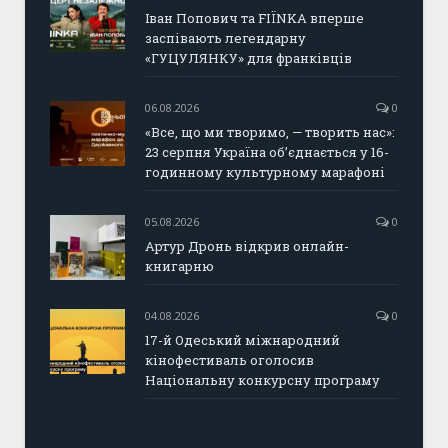
Іван Попович та FIÏNKA вперше
заспівають легендарну
«ГУЦУЛЯНКУ» для франківців
06.08.2026
0
«Все, що ми творимо, — творить нас»:
23 серпня Україна об’єднається у 16-
годинному культурному марафоні
05.08.2026
0
Артур Дронь відкрив онлайн-
книгарню
04.08.2026
0
17-й Одеський міжнародний
кінофестиваль оголосив
Національну конкурсну програму