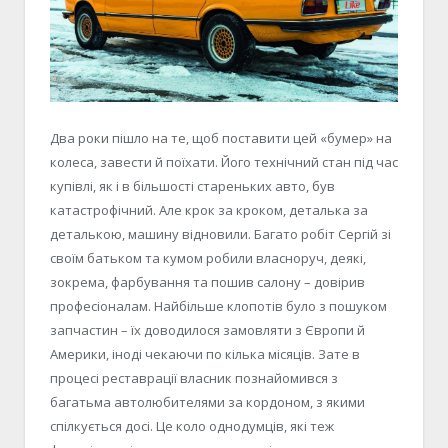
Два роки пішло на те, щоб поставити цей «бумер» на
колеса, завести й поїхати. Його технічний стан під час
купівлі, як і в більшості стареньких авто, був
катастрофічний. Але крок за кроком, деталька за
деталькою, машину відновили. Багато робіт Сергій зі
своїм батьком та кумом робили власноруч, деякі,
зокрема, фарбування та пошив салону – довірив
професіоналам. Найбільше клопотів було з пошуком
запчастин – їх доводилося замовляти з Європи й
Америки, іноді чекаючи по кілька місяців. Зате в
процесі реставрації власник познайомився з
багатьма автолюбителями за кордоном, з якими
спілкується досі. Це коло однодумців, які теж