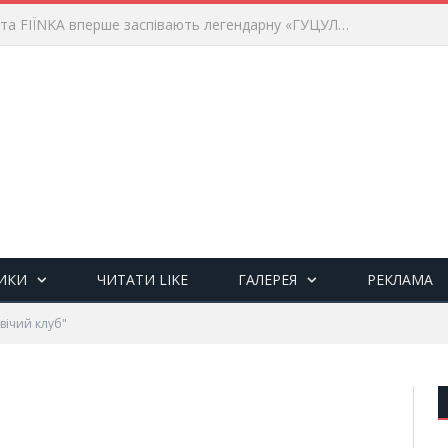
Іван Попович та FIÏNKA вперше заспівають легендарну «ГУЦУЛЯНКУ» для франківців
ИКИ
ЧИТАТИ LIKE
ГАЛЕРЕЯ
РЕКЛАМА
вічий клуб"