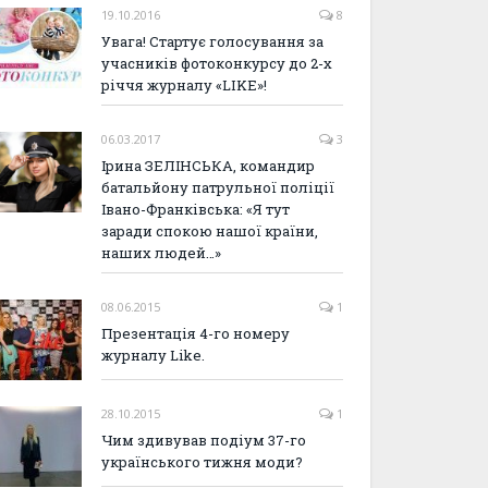
19.10.2016
8
Увага! Стартує голосування за
учасників фотоконкурсу до 2-х
річчя журналу «LIKE»!
06.03.2017
3
Ірина ЗЕЛІНСЬКА, командир
батальйону патрульної поліції
Івано-Франківська: «Я тут
заради спокою нашої країни,
наших людей…»
08.06.2015
1
Презентація 4-го номеру
журналу Like.
28.10.2015
1
Чим здивував подіум 37-го
українського тижня моди?