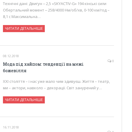
Технічні дані: Двигун ‒ 2,5 «SKYACTIV-G» 194 кінські сили
Обертальний момент ‒ 258/4000 Нм/об/хв, 0-100 км/год –
8,1 с Максимальна…
ЧИТАТИ ДЕТАЛЬНІШЕ
08.12.2018
0
Мода під хайпом: тенденції на межі
божевілля
XXI століття – і нас уже мало чим здивуєш. Життя – театр,
ми – актори, навколо – декорації. Світ занурений у…
ЧИТАТИ ДЕТАЛЬНІШЕ
16.11.2018