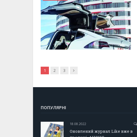
Next
1
2
3
ПОПУЛЯРНІ
18.08.2022
Оновлений журнал Like вже в