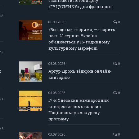
заспівають легендарну
«ГУЦУЛЯНКУ» для франківців
8
06.08.2026
0
«Все, що ми творимо, — творить
нас»: 23 серпня Україна
об’єднається у 16-годинному
культурному марафоні
3
05.08.2026
0
и
Артур Дронь відкрив онлайн-
книгарню
04.08.2026
0
1
17-й Одеський міжнародний
кінофестиваль оголосив
Національну конкурсну
програму
1
03.08.2026
0