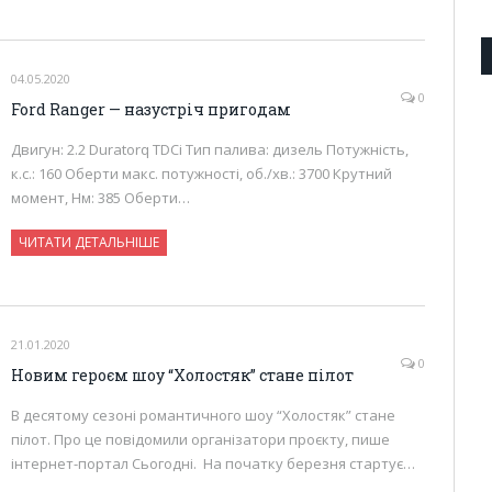
04.05.2020
0
Ford Ranger — назустріч пригодам
Двигун: 2.2 Duratorq TDCi Тип палива: дизель Потужність,
к.с.: 160 Оберти макс. потужності, об./хв.: 3700 Крутний
момент, Нм: 385 Оберти…
ЧИТАТИ ДЕТАЛЬНІШЕ
21.01.2020
0
Новим героєм шоу “Холостяк” стане пілот
В десятому сезоні романтичного шоу “Холостяк” стане
пілот. Про це повідомили організатори проєкту, пише
інтернет-портал Сьогодні. На початку березня стартує…