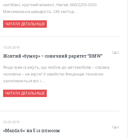
сил Макс. крутний момент, Нм/хв: 600/2250-3250
Максимальна швидкість: 245 км/год…
ЧИТАТИ ДЕТАЛЬНІШЕ
15.04.2019
0
Жовтий «бумер» – сонячний раритет “BMW”
Якщо вам скажуть, що любов до автомобілів – справа
чоловіча – не вірте! У сімействі Феценців технікою
захоплюються всі: і…
ЧИТАТИ ДЕТАЛЬНІШЕ
25.03.2019
0
«Mazda 6»: на 5 із плюсом