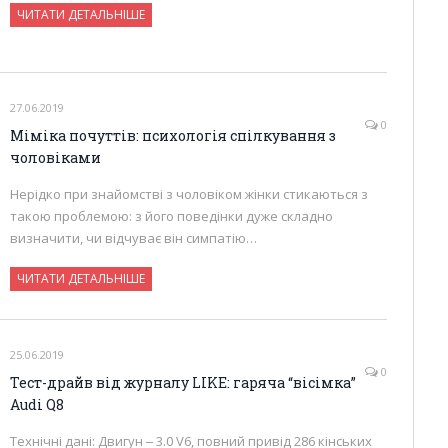
ЧИТАТИ ДЕТАЛЬНІШЕ
27.06.2019
0
Міміка почуттів: психологія спілкування з
чоловіками
Нерідко при знайомстві з чоловіком жінки стикаються з
такою проблемою: з його поведінки дуже складно
визначити, чи відчуває він симпатію…
ЧИТАТИ ДЕТАЛЬНІШЕ
25.06.2019
0
Тест-драйв від журналу LIKE: гаряча “вісімка”
Audi Q8
Технічні дані: Двигун ‒ 3.0 V6, повний привід 286 кінських