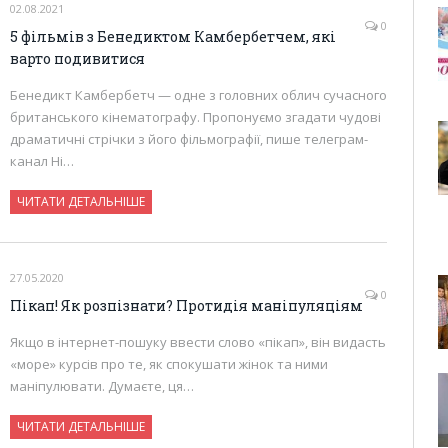
02.08.2021
0
5 фільмів з Бенедиктом Камбербетчем, які
варто подивитися
Бенедикт Камбербетч — одне з головних облич сучасного
британського кінематографу. Пропонуємо згадати чудові
драматичні стрічки з його фільмографії, пише телеграм-
канал Ні…
ЧИТАТИ ДЕТАЛЬНІШЕ
27.05.2020
0
Пікап! Як розпізнати? Протидія маніпуляціям
Якщо в інтернет-пошуку ввести слово «пікап», він видасть
«море» курсів про те, як спокушати жінок та ними
маніпулювати. Думаєте, ця…
ЧИТАТИ ДЕТАЛЬНІШЕ