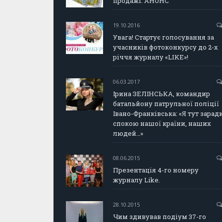
продажі. АНОНС
19.10.2016
Увага! Стартує голосування за
учасників фотоконкурсу до 2-х
річчя журналу «LIKE»!
06.03.2017
Ірина ЗЕЛІНСЬКА, командир
батальйону патрульної поліції
Івано-Франківська: «Я тут зарад
спокою нашої країни, наших
людей…»
08.06.2015
Презентація 4-го номеру
журналу Like.
28.10.2015
Чим здивував подіум 37-го