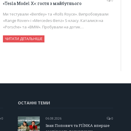
0
«Tesla Model X»: гостя з майбутнього
Ми тестували «Bentley» та «Rolls Royce». Випробовували
«Range Rover» і «Mercedes-Benz» S-класy. Каталися на
«Porsche» та «BMW». Пробували на дотик…
ЧИТАТИ ДЕТАЛЬНІШЕ
ОСТАННІ ТЕМИ
0
06.08.2026
0
Іван Попович та FIÏNKA вперше