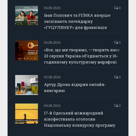
06.08.2026
0
Іван Попович та FIÏNKA вперше
заспівають легендарну
«ГУЦУЛЯНКУ» для франківців
06.08.2026
0
«Все, що ми творимо, — творить нас»:
23 серпня Україна об’єднається у 16-
годинному культурному марафоні
05.08.2026
0
Артур Дронь відкрив онлайн-
книгарню
04.08.2026
0
17-й Одеський міжнародний
кінофестиваль оголосив
Національну конкурсну програму