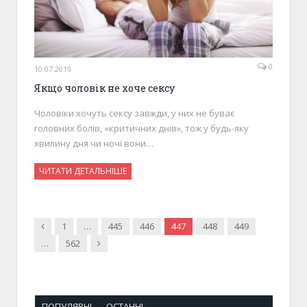
0
10.07.2019
Якщо чоловік не хоче сексу
Чоловіки хочуть сексу завжди, у них не буває
головних болів, «критичних днів», тож у будь-яку
хвилину дня чи ночі вони…
ЧИТАТИ ДЕТАЛЬНІШЕ
Previous
1
…
445
446
447
448
449
Next
…
562
ПОПУЛЯРНІ
ОСТАННІ