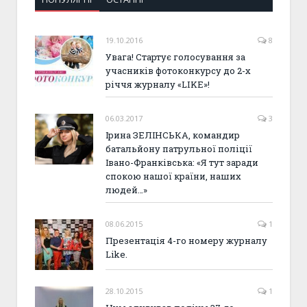
19.10.2016
8
Увага! Стартує голосування за
учасників фотоконкурсу до 2-х
річчя журналу «LIKE»!
06.03.2017
3
Ірина ЗЕЛІНСЬКА, командир
батальйону патрульної поліції
Івано-Франківська: «Я тут заради
спокою нашої країни, наших
людей…»
08.06.2015
1
Презентація 4-го номеру журналу
Like.
28.10.2015
1