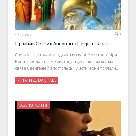
0
12.07.2019
Празник Святих Апостолів Петра і Павла
Святим апостолам завдячуємо скарб Христової віри.
Вони передали нам Христову науку, від них маємо
святе Євангеліє й апостольські листи, вони поклали…
ЧИТАТИ ДЕТАЛЬНІШЕ
АБЕТКА ЖИТТЯ