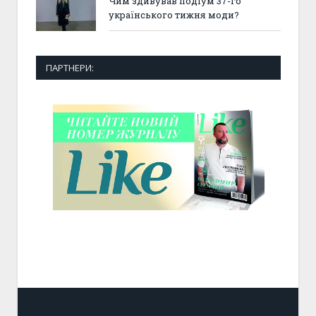
Чим здивував подіум 37-го
українського тижня моди?
ПАРТНЕРИ: