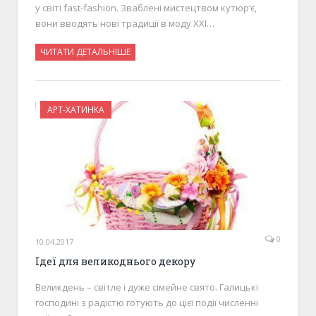
у світі fast-fashion. Зваблені мистецтвом кутюр’є,
вони вводять нові традиції в моду XXI…
ЧИТАТИ ДЕТАЛЬНІШЕ
АРТ-ХАТИНКА
0
10.04.2017
Ідеї для великоднього декору
Великдень – світле і дуже сімейне свято. Галицькі
господині з радістю готують до цієї події численні