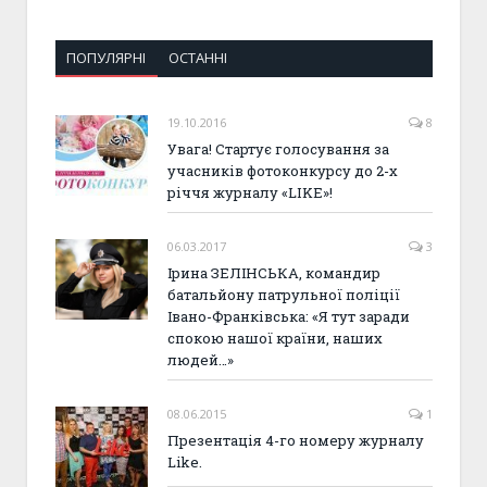
ПОПУЛЯРНІ
ОСТАННІ
19.10.2016
8
Увага! Стартує голосування за
учасників фотоконкурсу до 2-х
річчя журналу «LIKE»!
06.03.2017
3
Ірина ЗЕЛІНСЬКА, командир
батальйону патрульної поліції
Івано-Франківська: «Я тут заради
спокою нашої країни, наших
людей…»
08.06.2015
1
Презентація 4-го номеру журналу
Like.