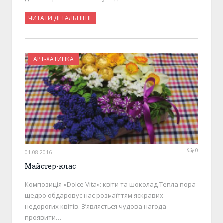
ЧИТАТИ ДЕТАЛЬНІШЕ
АРТ-ХАТИНКА
0
01.08.2016
Майстер-клас
Композиція «Dolce Vita»: квіти та шоколад Тепла пора
щедро обдаровує нас розмаїттям яскравих
недорогих квітів. З’являється чудова нагода
проявити…