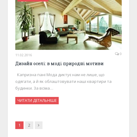
0
11.02.2016
Дизайн оселі: в моді природні мотиви
Капризна пані Мода диктує нам не лише, що
одягати, а й як облаштовувати наші квартири та
будинки. За всіма…
ЧИТАТИ ДЕТАЛЬНІШЕ
Next
1
2