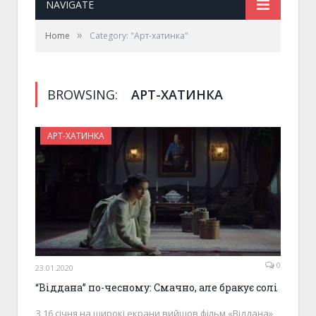
NAVIGATE
»
Home
Category: "Арт-хатинка"
BROWSING:
АРТ-ХАТИНКА
АРТ-ХАТИНКА
0
23.01.2020
“Віддана” по-чесному: Смачно, але бракує солі
З 16 січня на широкі екрани вийшов фільм «Віддана»,