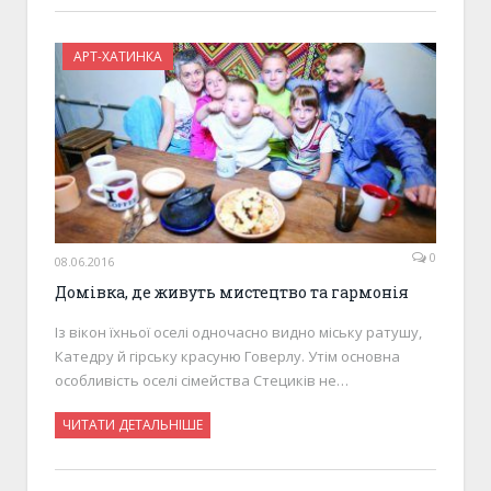
АРТ-ХАТИНКА
0
08.06.2016
Домівка, де живуть мистецтво та гармонія
Із вікон їхньої оселі одночасно видно міську ратушу,
Катедру й гірську красуню Говерлу. Утім основна
особливість оселі сімейства Стециків не…
ЧИТАТИ ДЕТАЛЬНІШЕ