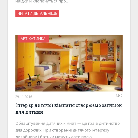
наїдки й клопочуться про…
ЧИТАТИ ДЕТАЛЬНІШЕ
АРТ-ХАТИНКА
0
29.11.2016
Інтер’єр дитячої кімнати: створюємо затишок
для дитини
Облаштування дитячих кімнат — це гра в дитинство
для дорослих. При створенні дитячого інтер’єру
дизайнери і батьки можуть дати волю…