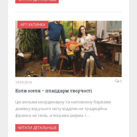
АРТ-ХАТИНКА
0
14.06.2016
Коли оселя – плацдарм творчості
Цю вельми неординарну та наповнену барвами
домівку від усього світу відділяє не традиційна
фіранка чи тюль, а яскрава ширма. І…
ЧИТАТИ ДЕТАЛЬНІШЕ