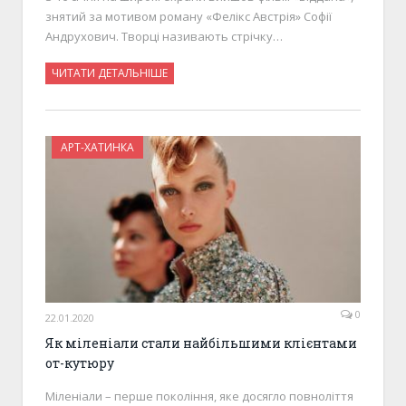
знятий за мотивом роману «Фелікс Австрія» Софії
Андрухович. Творці називають стрічку…
ЧИТАТИ ДЕТАЛЬНІШЕ
АРТ-ХАТИНКА
0
22.01.2020
Як міленіали стали найбільшими клієнтами
от-кутюру
Міленіали – перше покоління, яке досягло повноліття