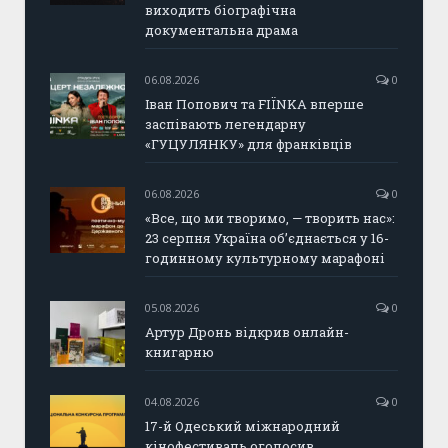
виходить біографічна
документальна драма
06.08.2026
0
Іван Попович та FIÏNKA вперше
заспівають легендарну
«ГУЦУЛЯНКУ» для франківців
06.08.2026
0
«Все, що ми творимо, — творить нас»:
23 серпня Україна об’єднається у 16-
годинному культурному марафоні
05.08.2026
0
Артур Дронь відкрив онлайн-
книгарню
04.08.2026
0
17-й Одеський міжнародний
кінофестиваль оголосив