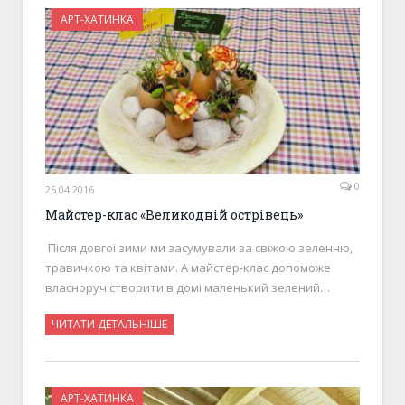
АРТ-ХАТИНКА
0
26.04.2016
Майстер-клас «Великодній острівець»
Після довгої зими ми засумували за свіжою зеленню,
травичкою та квітами. А майстер-клас допоможе
власноруч створити в домі маленький зелений…
ЧИТАТИ ДЕТАЛЬНІШЕ
АРТ-ХАТИНКА