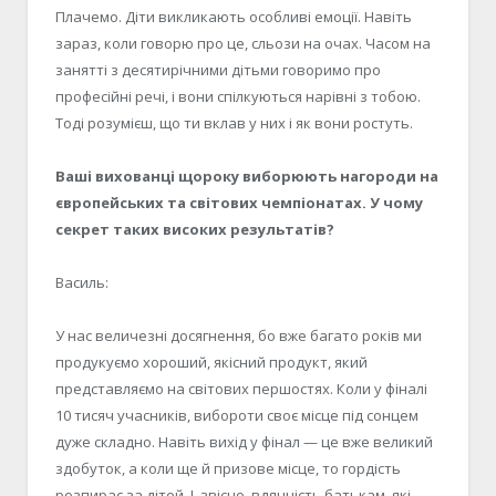
Плачемо. Діти викликають особливі емоції. Навіть
зараз, коли говорю про це, сльози на очах. Часом на
занятті з десятирічними дітьми говоримо про
професійні речі, і вони спілкуються нарівні з тобою.
Тоді розумієш, що ти вклав у них і як вони ростуть.
Ваші вихованці щороку виборюють нагороди на
європейських та світових чемпіонатах. У чому
секрет таких високих результатів?
Василь:
У нас величезні досягнення, бо вже багато років ми
продукуємо хороший, якісний продукт, який
представляємо на світових першостях. Коли у фіналі
10 тисяч учасників, вибороти своє місце під сонцем
дуже складно. Навіть вихід у фінал — це вже великий
здобуток, а коли ще й призове місце, то гордість
розпирає за дітей. І, звісно, вдячність батькам, які