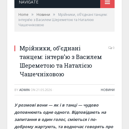
NAVIGATE
»
»
Home
Новини
Мрійники, об’єднані танцем:
інтервʼю з Василем Шереметою та Наталією
Чашечніковою
Мрійники, об’єднані
0
танцем: інтервʼю з Василем
Шереметою та Наталією
Чашечніковою
BY
ADMIN
ON
21.05.2026
·
НОВИНИ
У розмові вони — як і в танці — чудово
доповнюють одне одного. Відповідають на
запитання в один голос, сміються і по-
доброму жартують, та водночас говорять про