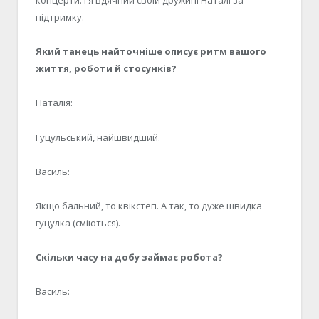
концерти. І я вдячний своїй дружині Наталі за
підтримку.
Який танець найточніше описує ритм вашого
життя, роботи й стосунків?
Наталія:
Гуцульський, найшвидший.
Василь:
Якщо бальний, то квікстеп. А так, то дуже швидка
гуцулка (сміються).
Скільки часу на добу займає робота?
Василь: