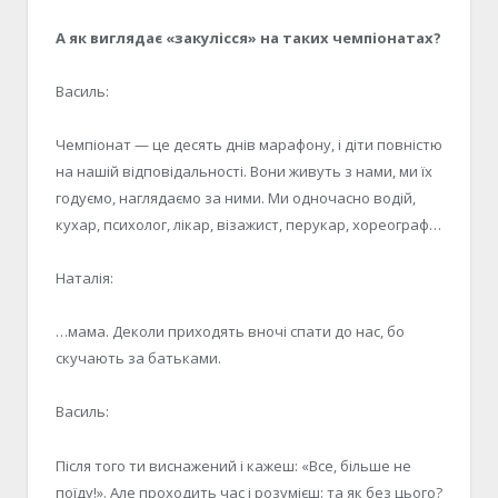
А як виглядає «закулісся» на таких чемпіонатах?
Василь:
Чемпіонат — це десять днів марафону, і діти повністю
на нашій відповідальності. Вони живуть з нами, ми їх
годуємо, наглядаємо за ними. Ми одночасно водій,
кухар, психолог, лікар, візажист, перукар, хореограф…
Наталія:
…мама. Деколи приходять вночі спати до нас, бо
скучають за батьками.
Василь:
Після того ти виснажений і кажеш: «Все, більше не
поїду!». Але проходить час і розумієш: та як без цього?