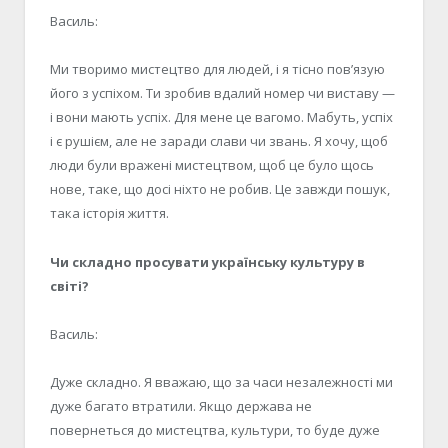
Василь:
Ми творимо мистецтво для людей, і я тісно пов’язую
його з успіхом. Ти зробив вдалий номер чи виставу —
і вони мають успіх. Для мене це вагомо. Мабуть, успіх
і є рушієм, але не заради слави чи звань. Я хочу, щоб
люди були вражені мистецтвом, щоб це було щось
нове, таке, що досі ніхто не робив. Це завжди пошук,
така історія життя.
Чи складно просувати українську культуру в
світі?
Василь:
Дуже складно. Я вважаю, що за часи незалежності ми
дуже багато втратили. Якщо держава не
повернеться до мистецтва, культури, то буде дуже