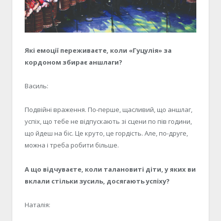
Які емоції переживаєте, коли «Гуцулія» за
кордоном збирає аншлаги?
Василь:
Подвійні враження. По-перше, щасливий, що аншлаг,
успіх, що тебе не відпускають зі сцени по пів години,
що йдеш на біс. Це круто, це гордість. Але, по-друге,
можна і треба робити більше.
А що відчуваєте, коли талановиті діти, у яких ви
вклали стільки зусиль, досягають успіху?
Наталія: