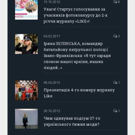
19.10.2016
8
Увага! Стартує голосування за
учасників фотоконкурсу до 2-х
річчя журналу «LIKE»!
06.03.2017
3
Ірина ЗЕЛІНСЬКА, командир
батальйону патрульної поліції
Івано-Франківська: «Я тут заради
спокою нашої країни, наших
людей…»
08.06.2015
1
Презентація 4-го номеру журналу
Like.
28.10.2015
1
Чим здивував подіум 37-го
українського тижня моди?