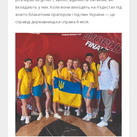
вкладають у них. Коли вони виходять на п’єдестал під
жовто-блакитним прапором і під гімн України — це
справді державницька справа й місія.