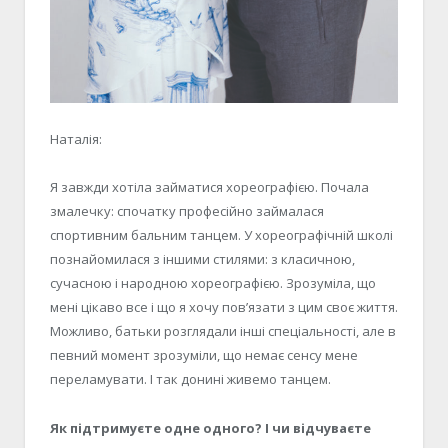
Наталія:
Я завжди хотіла займатися хореографією. Почала
змалечку: спочатку професійно займалася
спортивним бальним танцем. У хореографічній школі
познайомилася з іншими стилями: з класичною,
сучасною і народною хореографією. Зрозуміла, що
мені цікаво все і що я хочу пов’язати з цим своє життя.
Можливо, батьки розглядали інші спеціальності, але в
певний момент зрозуміли, що немає сенсу мене
переламувати. І так донині живемо танцем.
Як підтримуєте одне одного? І чи відчуваєте