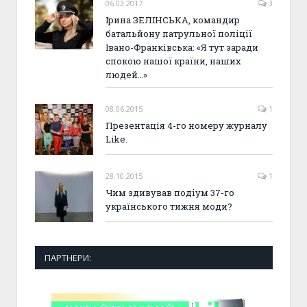
06.03.2017
3
Ірина ЗЕЛІНСЬКА, командир
батальйону патрульної поліції
Івано-Франківська: «Я тут заради
спокою нашої країни, наших
людей…»
08.06.2015
1
Презентація 4-го номеру журналу
Like.
28.10.2015
1
Чим здивував подіум 37-го
українського тижня моди?
ПАРТНЕРИ: