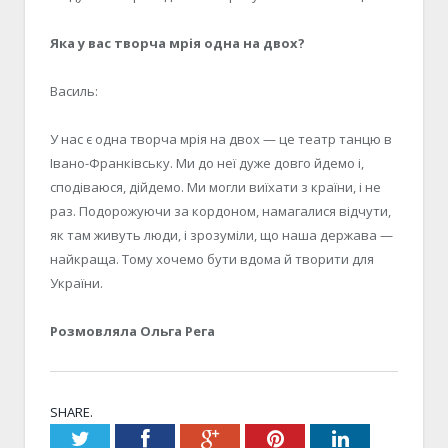
Яка у вас творча мрія одна на двох?
Василь:
У нас є одна творча мрія на двох — це театр танцю в
Івано-Франківську. Ми до неї дуже довго йдемо і,
сподіваюся, дійдемо. Ми могли виїхати з країни, і не
раз. Подорожуючи за кордоном, намагалися відчути,
як там живуть люди, і зрозуміли, що наша держава —
найкраща. Тому хочемо бути вдома й творити для
України.
Розмовляла Ольга Рега
SHARE.
Twitter
Facebook
Google+
Pinterest
LinkedIn