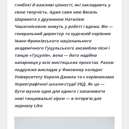
глибокі й важливі цінності, які закладають у
свою творчість. Адже саме нею Василь
Шеремета з дружиною Наталією
Чашечніковою живуть у роботі і вдома. Він —
генеральний директор та художній керівник
Івано-Франківського національного
академічного Гуцульського ансамблю пісні і
танцю «Гуцулія», вона — його надійна
напарниця у всіх мистецьких проєктах. Разом
подружжя викладає у Фаховому коледжі
Університету Короля Данила та є керівниками
Хореографічної школи-студії УКД. Як це —
бути музою одне для одного і запалювати
нові танцювальні зірки — в інтерв’ю для
журналу Like.