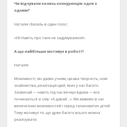
Чи відчували колись конкуренцію одне з
одним?
Наталія і Василь в один голос:
«Ні! Навіть про таке не задумувалися!».
А що найбільше мотивує в роботі?
Наталія:
Можливості, які даємо учням, цікава творчість, нові
знайомства, реалізація ідей, яких у нас багато.
Зазвичай — навіть під час вечері вдома — все
починається зі слів: «А давай…». Ми живемо в час
величезних можливостей і серед талановитих дітей.
Тому мотивує те, що дуже багато всього можна
реалізувати.