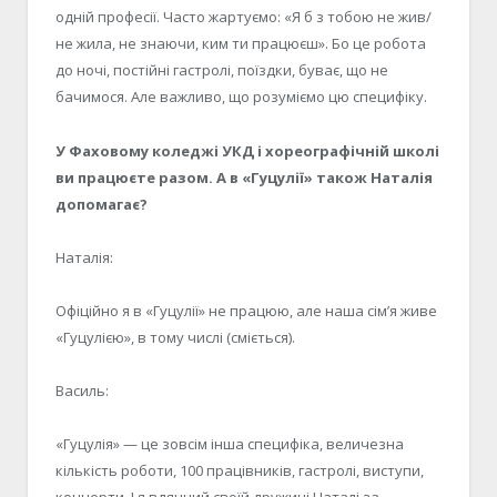
одній професії. Часто жартуємо: «Я б з тобою не жив/
не жила, не знаючи, ким ти працюєш». Бо це робота
до ночі, постійні гастролі, поїздки, буває, що не
бачимося. Але важливо, що розуміємо цю специфіку.
У Фаховому коледжі УКД і хореографічній школі
ви працюєте разом. А в «Гуцулії» також Наталія
допомагає?
Наталія:
Офіційно я в «Гуцулії» не працюю, але наша сім’я живе
«Гуцулією», в тому числі (сміється).
Василь:
«Гуцулія» — це зовсім інша специфіка, величезна
кількість роботи, 100 працівників, гастролі, виступи,