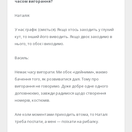
часом вигорання?
Наталія:
У нас графік (сміється). Якщо хтось заходить у глухий
кут, то інший його виводить. Якщо двоє заходимо в
нього, то обоє і виходимо.
Василь:
Немає часу вигорати. Ми обоє «ідейними», маємо
бачення того, як розвиватися далі. Тому про
вигорання не говоримо. Дуже добре одне одного
доповнюємо, завжди радимося щодо створення
номерів, костюмів.
Але коли моментами приходить втома, то Наталі
треба поспати, а мені — поїхати на рибалку.