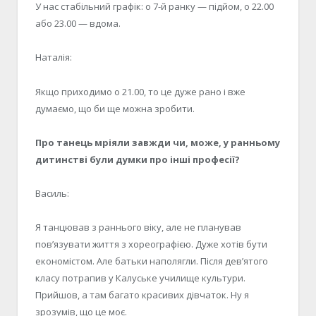
У нас стабільний графік: о 7-й ранку — підйом, о 22.00
або 23.00 — вдома.
Наталія:
Якщо приходимо о 21.00, то це дуже рано і вже
думаємо, що би ще можна зробити.
Про танець мріяли завжди чи, може, у ранньому
дитинстві були думки про інші професії?
Василь:
Я танцював з раннього віку, але не планував
пов’язувати життя з хореографією. Дуже хотів бути
економістом. Але батьки наполягли. Після дев’ятого
класу потрапив у Калуське училище культури.
Прийшов, а там багато красивих дівчаток. Ну я
зрозумів, що це моє.