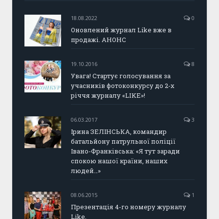
18.08.2022
0
Оновлений журнал Like вже в
продажі. АНОНС
19.10.2016
8
Увага! Стартує голосування за
учасників фотоконкурсу до 2-х
річчя журналу «LIKE»!
06.03.2017
3
Ірина ЗЕЛІНСЬКА, командир
батальйону патрульної поліції
Івано-Франківська: «Я тут заради
спокою нашої країни, наших
людей…»
08.06.2015
1
Презентація 4-го номеру журналу
Like.