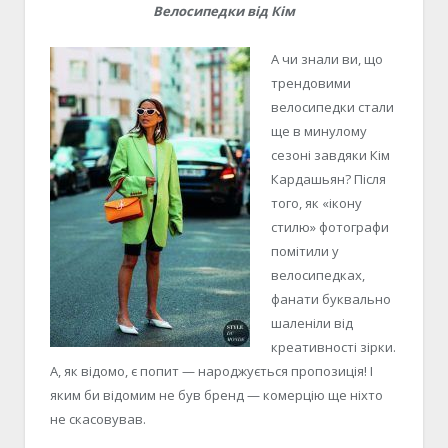
Велосипедки від Кім
А чи знали ви, що
трендовими
велосипедки стали
ще в минулому
сезоні завдяки Кім
Кардашьян? Після
того, як «ікону
стилю» фотографи
помітили у
велосипедках,
фанати буквально
шаленіли від
креативності зірки.
А, як відомо, є попит — народжується пропозиція! І
яким би відомим не був бренд — комерцію ще ніхто
не скасовував.