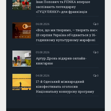
Іван Попович та FIÏNKA вперше
заспівають легендарну
«ГУЦУЛЯНКУ» для франківців
06.08.2026
0
«Все, що ми творимо, — творить нас»:
23 серпня Україна об’єднається у 16-
годинному культурному марафоні
05.08.2026
0
Артур Дронь відкрив онлайн-
книгарню
04.08.2026
0
17-й Одеський міжнародний
кінофестиваль оголосив
Національну конкурсну програму