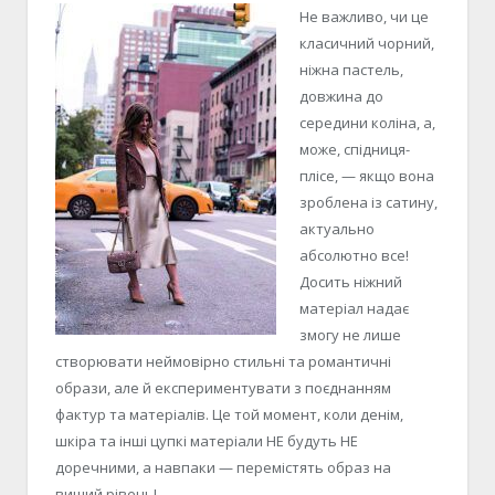
Не важливо, чи це
класичний чорний,
ніжна пастель,
довжина до
середини коліна, а,
може, спідниця-
плісе, — якщо вона
зроблена із сатину,
актуально
абсолютно все!
Досить ніжний
матеріал надає
змогу не лише
створювати неймовірно стильні та романтичні
образи, але й експериментувати з поєднанням
фактур та матеріалів. Це той момент, коли денім,
шкіра та інші цупкі матеріали НЕ будуть НЕ
доречними, а навпаки — перемістять образ на
вищий рівень!