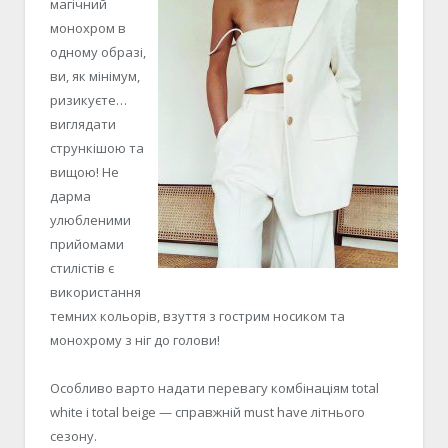
магічний
монохром в
одному образі,
ви, як мінімум,
ризикуєте…
виглядати
стрункішою та
вищою! Не
дарма
улюбленими
прийомами
стилістів є
використання
темних кольорів, взуття з гострим носиком та
монохрому з ніг до голови!
Особливо варто надати перевагу комбінаціям total
white i total beige — справжній must have літнього
сезону.