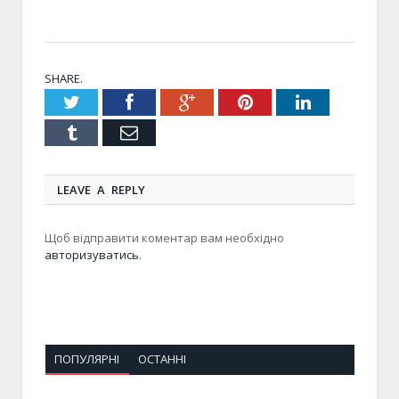
SHARE.
Twitter
Facebook
Google+
Pinterest
LinkedIn
Tumblr
Email
LEAVE A REPLY
Щоб відправити коментар вам необхідно
авторизуватись
.
ПОПУЛЯРНІ
ОСТАННІ