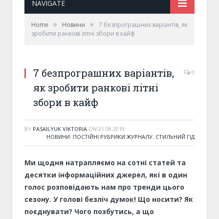
NAVIGATE
»
»
Home
Новини
7 безпрограшних варіантів, як
зробити ранкові літні збори в кайф
7 безпрограшних варіантів,
0
як зробити ранкові літні
збори в кайф
BY
PASAILYUK VIKTORIA
ON
21.08.2019
·
НОВИНИ
,
ПОСТІЙНІ РУБРИКИ ЖУРНАЛУ
,
СТИЛЬНИЙ ГІД
Ми щодня натрапляємо на сотні статей та
десятки інформаційних джерел, які в один
голос розповідають нам про тренди цього
сезону. У голові безліч думок! Що носити? Як
поєднувати? Чого позбутись, а що