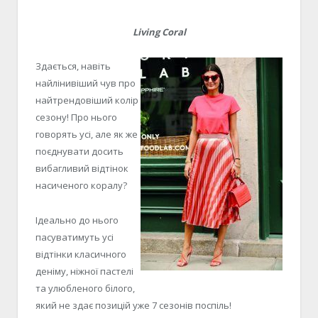
Living Coral
Здається, навіть
найлінивіший чув про
найтрендовіший колір
сезону! Про нього
говорять усі, але як же
поєднувати досить
вибагливий відтінок
насиченого коралу?
Ідеально до нього
пасуватимуть усі
відтінки класичного
деніму, ніжної пастелі
та улюбленого білого,
який не здає позицій уже 7 сезонів поспіль!