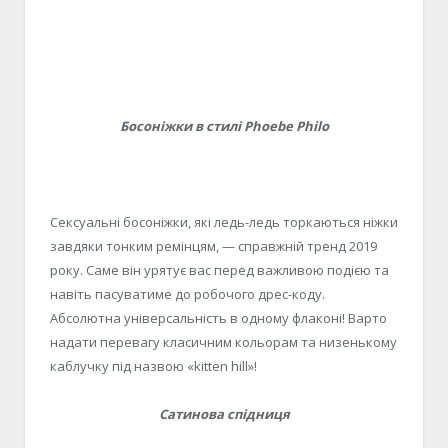
Босоніжки в стилі Phoebe Philo
Сексуальні босоніжки, які ледь-ледь торкаються ніжки
завдяки тонким ремінцям, — справжній тренд 2019
року. Саме він урятує вас перед важливою подією та
навіть пасуватиме до робочого дрес-коду.
Абсолютна універсальність в одному флаконі! Варто
надати перевагу класичним кольорам та низенькому
каблучку під назвою «kitten hill»!
Сатинова спідниця