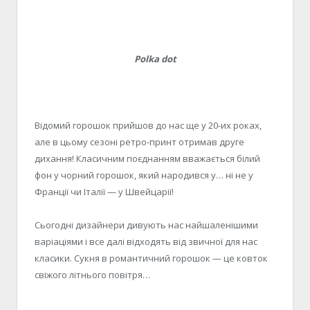
Polka dot
Відомий горошок прийшов до нас ще у 20-их роках,
але в цьому сезоні ретро-принт отримав друге
дихання! Класичним поєднанням вважається білий
фон у чорний горошок, який народився у… ні не у
Франції чи Італії — у Швейцарії!
Сьогодні дизайнери дивують нас найшаленішими
варіаціями і все далі відходять від звичної для нас
класики. Сукня в романтичний горошок — це ковток
свіжого літнього повітря…