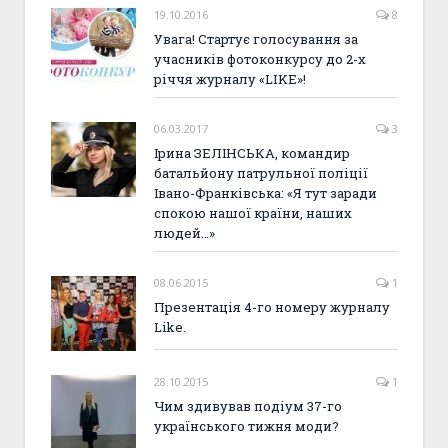
19.10.2016
8
Увага! Стартує голосування за
учасників фотоконкурсу до 2-х
річчя журналу «LIKE»!
06.03.2017
3
Ірина ЗЕЛІНСЬКА, командир
батальйону патрульної поліції
Івано-Франківська: «Я тут заради
спокою нашої країни, наших
людей…»
08.06.2015
1
Презентація 4-го номеру журналу
Like.
28.10.2015
1
Чим здивував подіум 37-го
українського тижня моди?