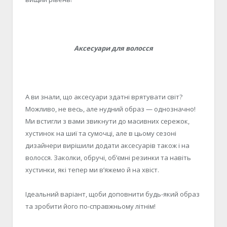
Аксесуари для волосся
А ви знали, що аксесуари здатні врятувати світ?
Можливо, не весь, але нудний образ — однозначно!
Ми встигли з вами звикнути до масивних сережок,
хустинок на шиї та сумочці, але в цьому сезоні
дизайнери вирішили додати аксесуарів також і на
волосся. Заколки, обручі, об’ємні резинки та навіть
хустинки, які тепер ми в’яжемо й на хвіст.
Ідеальний варіант, щоби доповнити будь-який образ
та зробити його по-справжньому літнім!