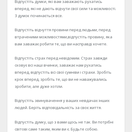
Відпустіть думки, які вам заважають рухатись
вперед, які не дають відчути свої сили та можливості.
З думок починається все.
Відпустіть відчуття провини перед людьми, перед
втраченими можливостями,відпустіть провину, яка
вам заважає робити те, що ви насправді хочете.
Відпустіть страх перед невідомим. Страх завжди
сковує всі наші вчинки, заважає нам рухатись
вперед, відпустіть всі свої сумніви і страхи. Зробіть
крок вперед, зробіть те, що ви не наважувались
зробити, але дуже хотіли.
Відпустіть звинувачення у ваших невдачах інших
людей. Беріть відповідальність за своє життя.
Відпустіть думку, що з вами щось не так. Ви потрібні
світові саме таким, яким ви є. Будьте собою.