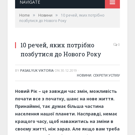
NAVIGATE
»
»
Home
Новини
10 речей, яких потрібно
позбутися до Нового Року
10 речей, яких потрібно
0
позбутися до Нового Року
BY
PASAILYUK VIKTORIA
ON
30.12.2019
·
НОВИНИ
,
СЕКРЕТИ УСПІХУ
Новий Рік – це завжди час змін, можливість
почати все з початку, шанс на нове життя.
Принаймні, так думає більша частина
населення нашої планети. Насправді, немає
кращого часу, щоб наважитись на зміни в
своєму житті, ніж зараз. Але якщо вам треба