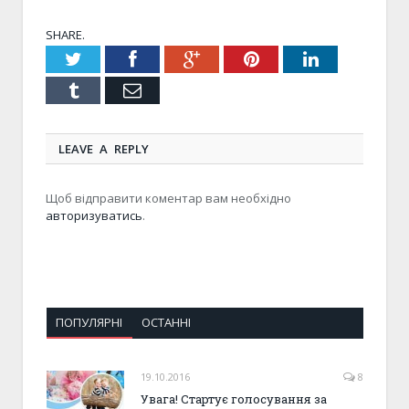
SHARE.
Twitter
Facebook
Google+
Pinterest
LinkedIn
Tumblr
Email
LEAVE A REPLY
Щоб відправити коментар вам необхідно
авторизуватись
.
ПОПУЛЯРНІ
ОСТАННІ
19.10.2016
8
Увага! Стартує голосування за