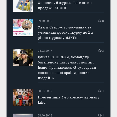
Оновлений журнал Like вже в
продажі. АНОНС
19.10.2016
8
Увага! Стартує голосування за
учасників фотоконкурсу до 2-х
річчя журналу «LIKE»!
06.03.2017
3
Ірина ЗЕЛІНСЬКА, командир
батальйону патрульної поліції
Івано-Франківська: «Я тут заради
спокою нашої країни, наших
людей…»
08.06.2015
1
Презентація 4-го номеру журналу
Like.
28.10.2015
1