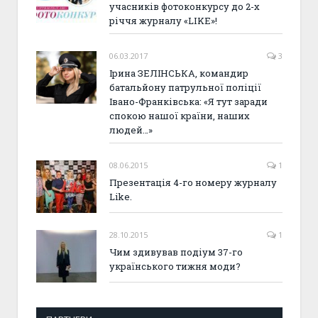
учасників фотоконкурсу до 2-х
річчя журналу «LIKE»!
06.03.2017
3
Ірина ЗЕЛІНСЬКА, командир
батальйону патрульної поліції
Івано-Франківська: «Я тут заради
спокою нашої країни, наших
людей…»
08.06.2015
1
Презентація 4-го номеру журналу
Like.
28.10.2015
1
Чим здивував подіум 37-го
українського тижня моди?