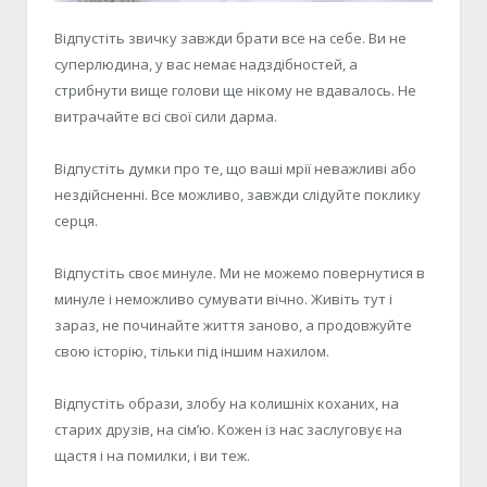
Відпустіть звичку завжди брати все на себе. Ви не
суперлюдина, у вас немає надздібностей, а
стрибнути вище голови ще нікому не вдавалось. Не
витрачайте всі свої сили дарма.
Відпустіть думки про те, що ваші мрії неважливі або
нездійсненні. Все можливо, завжди слідуйте поклику
серця.
Відпустіть своє минуле. Ми не можемо повернутися в
минуле і неможливо сумувати вічно. Живіть тут і
зараз, не починайте життя заново, а продовжуйте
свою історію, тільки під іншим нахилом.
Відпустіть образи, злобу на колишніх коханих, на
старих друзів, на сім’ю. Кожен із нас заслуговує на
щастя і на помилки, і ви теж.