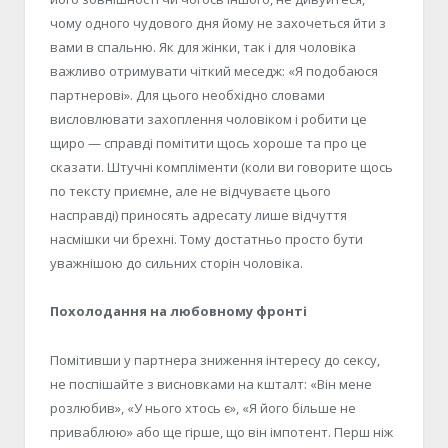
чому одного чудового дня йому не захочеться йти з
вами в спальню. Як для жінки, так і для чоловіка
важливо отримувати чіткий меседж: «Я подобаюся
партнерові». Для цього необхідно словами
висловлювати захоплення чоловіком і робити це
щиро — справді помітити щось хороше та про це
сказати. Штучні компліменти (коли ви говорите щось
по тексту приємне, але не відчуваєте цього
насправді) приносять адресату лише відчуття
насмішки чи брехні. Тому достатньо просто бути
уважнішою до сильних сторін чоловіка.
Похолодання на любовному фронті
Помітивши у партнера зниження інтересу до сексу,
не поспішайте з висновками на кшталт: «Він мене
розлюбив», «У нього хтось є», «Я його більше не
приваблюю» або ще гірше, що він імпотент. Перш ніж