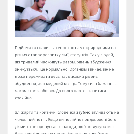
Підйоми та спади статевого потягу є природними на
різних етапах розвитку сім’ї, стосунків. Так у людей,
які тривалий час живуть разом, рівень збудження
знижується, і це нормально. Організм звикає, він не
може переживати весь час високий рівень
збудження, як в медовий місяць. Тому сила бажання з
часом стає слабшою. До цього варто ставитися
спокійно.
Злі жарти та критичні словечка
згубно
впливають на
чоловічий потяг. Якщо ви постійно невдоволені його
діями та не пропускаєте нагоди, щоб поглузувати з
його зовнішності чи чогось іншого, не дивуйтеся,