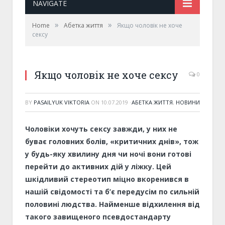
NAVIGATE
»
»
Home
Абетка життя
Якщо чоловік не хоче
сексу
Якщо чоловік не хоче сексу
0
BY
PASAILYUK VIKTORIA
ON
10.07.2019
·
АБЕТКА ЖИТТЯ
,
НОВИНИ
Чоловіки хочуть сексу завжди, у них не
буває головних болів, «критичних днів», тож
у будь-яку хвилину дня чи ночі вони готові
перейти до активних дій у ліжку. Цей
шкідливий стереотип міцно вкоренився в
нашій свідомості та б’є передусім по сильній
половині людства. Найменше відхилення від
такого завищеного псевдостандарту