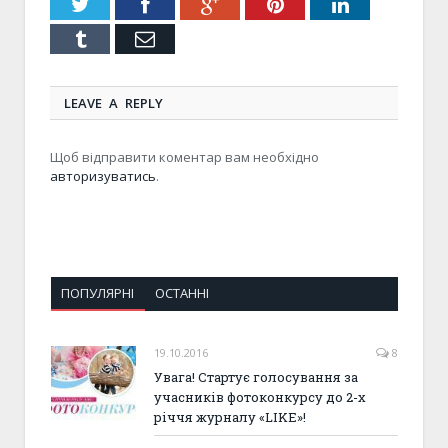
Twitter
Facebook
Google+
Pinterest
LinkedIn
Tumblr
Email
LEAVE A REPLY
Щоб відправити коментар вам необхідно
авторизуватись
.
ПОПУЛЯРНІ
ОСТАННІ
19.10.2016
8
Увага! Стартує голосування за
учасників фотоконкурсу до 2-х
річчя журналу «LIKE»!