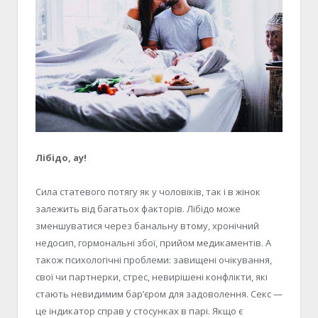
Лібідо, ау!
Сила статевого потягу як у чоловіків, так і в жінок
залежить від багатьох факторів. Лібідо може
зменшуватися через банальну втому, хронічний
недосип, гормональні збої, прийом медикаментів. А
також психологічні проблеми: завищені очікування,
свої чи партнерки, стрес, невирішені конфлікти, які
стають невидимим бар’єром для задоволення. Секс —
це індикатор справ у стосунках в парі. Якщо є