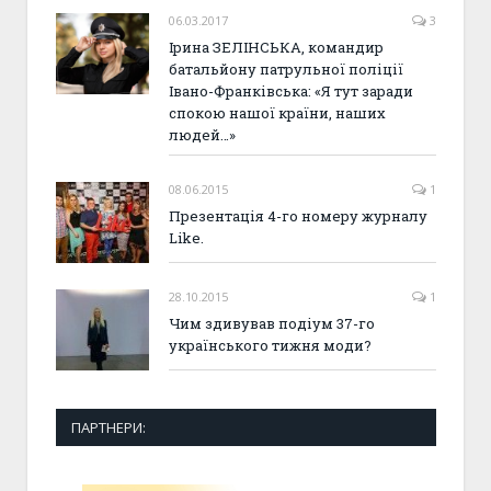
06.03.2017
3
Ірина ЗЕЛІНСЬКА, командир
батальйону патрульної поліції
Івано-Франківська: «Я тут заради
спокою нашої країни, наших
людей…»
08.06.2015
1
Презентація 4-го номеру журналу
Like.
28.10.2015
1
Чим здивував подіум 37-го
українського тижня моди?
ПАРТНЕРИ: