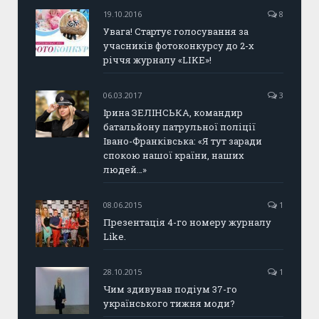
19.10.2016
8
Увага! Стартує голосування за
учасників фотоконкурсу до 2-х
річчя журналу «LIKE»!
06.03.2017
3
Ірина ЗЕЛІНСЬКА, командир
батальйону патрульної поліції
Івано-Франківська: «Я тут заради
спокою нашої країни, наших
людей…»
08.06.2015
1
Презентація 4-го номеру журналу
Like.
28.10.2015
1
Чим здивував подіум 37-го
українського тижня моди?