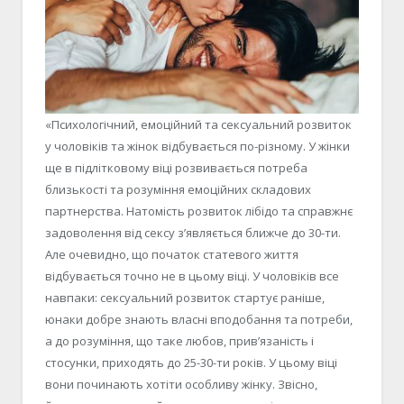
«Психологічний, емоційний та сексуальний розвиток
у чоловіків та жінок відбувається по-різному. У жінки
ще в підлітковому віці розвивається потреба
близькості та розуміння емоційних складових
партнерства. Натомість розвиток лібідо та справжнє
задоволення від сексу з’являється ближче до 30-ти.
Але очевидно, що початок статевого життя
відбувається точно не в цьому віці. У чоловіків все
навпаки: сексуальний розвиток стартує раніше,
юнаки добре знають власні вподобання та потреби,
а до розуміння, що таке любов, прив’язаність і
стосунки, приходять до 25-30-ти років. У цьому віці
вони починають хотіти особливу жінку. Звісно,