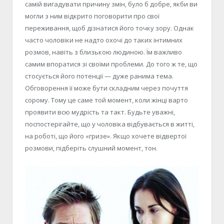
самій вигадувати причину змін, було б добре, якби ви
могли з ним відкрито поговорити про свої
переживання, щоб дізнатися його точку зору. Однак
часто чоловіки не надто охочі до таких інтимних
розмов, навіть з близькою людиною. Їм важливо
самим впоратися зі своїми проблеми. До того ж те, що
стосується його потенції — дуже ранима тема.
Обговорення її може бути складним через почуття
сорому. Тому це саме той момент, коли жінці варто
проявити всю мудрість та такт. Будьте уважні,
поспостерігайте, що у чоловіка відбувається в житті,
на роботі, що його «гризе». Якщо хочете відвертої
розмови, підберіть слушний момент, тон.