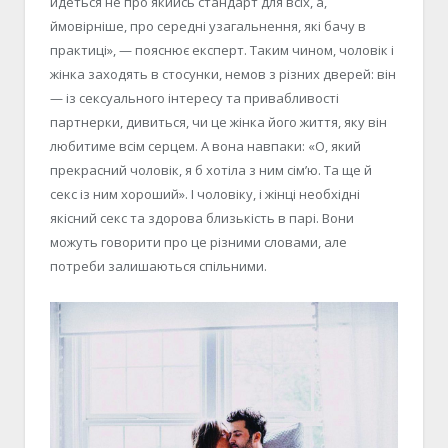
йдеться не про якийсь стандарт для всіх, а,
ймовірніше, про середні узагальнення, які бачу в
практиці», — пояснює експерт. Таким чином, чоловік і
жінка заходять в стосунки, немов з різних дверей: він
— із сексуального інтересу та привабливості
партнерки, дивиться, чи це жінка його життя, яку він
любитиме всім серцем. А вона навпаки: «О, який
прекрасний чоловік, я б хотіла з ним сім’ю. Та ще й
секс із ним хороший». І чоловіку, і жінці необхідні
якісний секс та здорова близькість в парі. Вони
можуть говорити про це різними словами, але
потреби залишаються спільними.