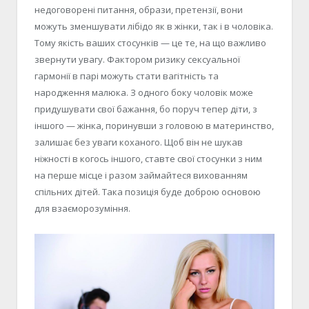
недоговорені питання, образи, претензії, вони
можуть зменшувати лібідо як в жінки, так і в чоловіка.
Тому якість ваших стосунків — це те, на що важливо
звернути увагу. Фактором ризику сексуальної
гармонії в парі можуть стати вагітність та
народження малюка. З одного боку чоловік може
придушувати свої бажання, бо поруч тепер діти, з
іншого — жінка, поринувши з головою в материнство,
залишає без уваги коханого. Щоб він не шукав
ніжності в когось іншого, ставте свої стосунки з ним
на перше місце і разом займайтеся вихованням
спільних дітей. Така позиція буде доброю основою
для взаєморозуміння.