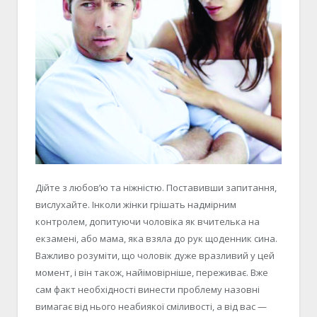
Дійте з любов’ю та ніжністю. Поставивши запитання,
вислухайте. Інколи жінки грішать надмірним
контролем, допитуючи чоловіка як вчителька на
екзамені, або мама, яка взяла до рук щоденник сина.
Важливо розуміти, що чоловік дуже вразливий у цей
момент, і він також, найімовірніше, переживає. Вже
сам факт необхідності винести проблему назовні
вимагає від нього неабиякої сміливості, а від вас —