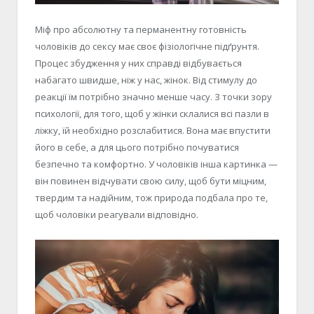
Міф про абсолютну та перманентну готовність
чоловіків до сексу має своє фізіологічне підґрунтя.
Процес збудження у них справді відбувається
набагато швидше, ніж у нас, жінок. Від стимулу до
реакції їм потрібно значно менше часу. З точки зору
психології, для того, щоб у жінки склалися всі пазли в
ліжку, їй необхідно розслабитися. Вона має впустити
його в себе, а для цього потрібно почуватися
безпечно та комфортно. У чоловіків інша картинка —
він повинен відчувати свою силу, щоб бути міцним,
твердим та надійним, тож природа подбала про те,
щоб чоловіки реагували відповідно.