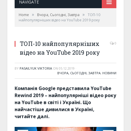
NAVIGATE
»
»
Home
Вчора, Сьогодні, Завтра
ТОП-10
найпопулярніших відео на YouTube 2019 року
ТОП-10 найпопулярніших
0
відео на YouTube 2019 року
BY
PASAILYUK VIKTORIA
ON
05.12.2019
·
ВЧОРА, СЬОГОДНІ, ЗАВТРА
,
НОВИНИ
Компанія Google представила YouTube
Rewind 2019 – найпопулярніші відео року
на YouTube в світі і Україні. Що
найчастіше дивилися в Україні,
читайте далі.