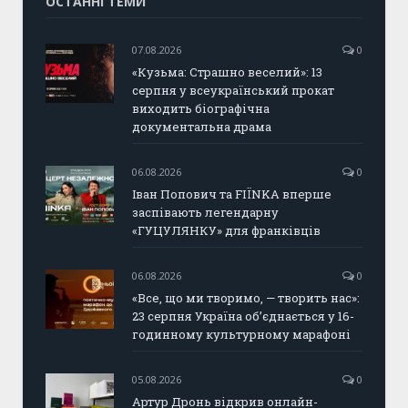
ОСТАННІ ТЕМИ
07.08.2026
0
«Кузьма: Страшно веселий»: 13
серпня у всеукраїнський прокат
виходить біографічна
документальна драма
06.08.2026
0
Іван Попович та FIÏNKA вперше
заспівають легендарну
«ГУЦУЛЯНКУ» для франківців
06.08.2026
0
«Все, що ми творимо, — творить нас»:
23 серпня Україна об’єднається у 16-
годинному культурному марафоні
05.08.2026
0
Артур Дронь відкрив онлайн-