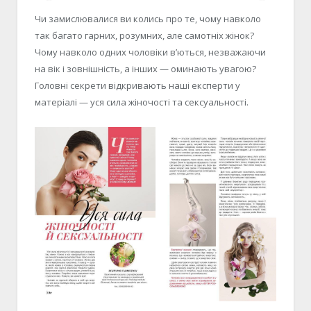
Чи замислювалися ви колись про те, чому навколо
так багато гарних, розумних, але самотніх жінок?
Чому навколо одних чоловіки в’ються, незважаючи
на вік і зовнішність, а інших — оминають увагою?
Головні секрети відкривають наші експерти у
матеріалі — уся сила жіночості та сексуальності.