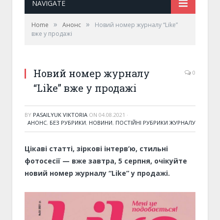
NAVIGATE
»
»
Home
Анонс
Новий номер журналу “Like”
вже у продажі
Новий номер журналу
0
“Like” вже у продажі
BY
PASAILYUK VIKTORIA
ON
04.08.2021
·
АНОНС
,
БЕЗ РУБРИКИ
,
НОВИНИ
,
ПОСТІЙНІ РУБРИКИ ЖУРНАЛУ
Цікаві статті, зіркові інтерв’ю, стильні
фотосесії — вже завтра, 5 серпня, очікуйте
новий номер журналу “Like” у продажі.