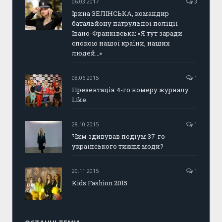
06.03.2017
3
Ірина ЗЕЛІНСЬКА, командир
батальйону патрульної поліції
Івано-Франківська: «Я тут заради
спокою нашої країни, наших
людей…»
08.06.2015
1
Презентація 4-го номеру журналу
Like.
28.10.2015
1
Чим здивував подіум 37-го
українського тижня моди?
20.11.2015
1
Kids Fashion 2015