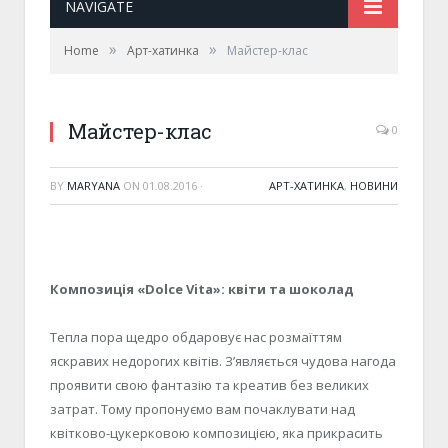
NAVIGATE
»
»
Home
Арт-хатинка
Майстер-клас
Майстер-клас
0
BY
MARYANA
ON
01.08.2016
·
АРТ-ХАТИНКА
,
НОВИНИ
Композиція «Dolce Vita»: квіти та шоколад
Тепла пора щедро обдаровує нас розмаїттям
яскравих недорогих квітів. З’являється чудова нагода
проявити свою фантазію та креатив без великих
затрат. Тому пропонуємо вам почаклувати над
квітково-цукерковою композицією, яка прикрасить