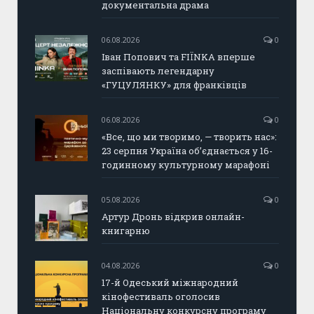
документальна драма
06.08.2026
0
Іван Попович та FIÏNKA вперше
заспівають легендарну
«ГУЦУЛЯНКУ» для франківців
06.08.2026
0
«Все, що ми творимо, — творить нас»:
23 серпня Україна об’єднається у 16-
годинному культурному марафоні
05.08.2026
0
Артур Дронь відкрив онлайн-
книгарню
04.08.2026
0
17-й Одеський міжнародний
кінофестиваль оголосив
Національну конкурсну програму