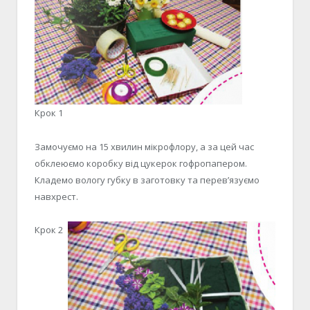
Крок 1
Замочуємо на 15 хвилин мікрофлору, а за цей час
обклеюємо коробку від цукерок гофропапером.
Кладемо вологу губку в заготовку та перев’язуємо
навхрест.
Крок 2