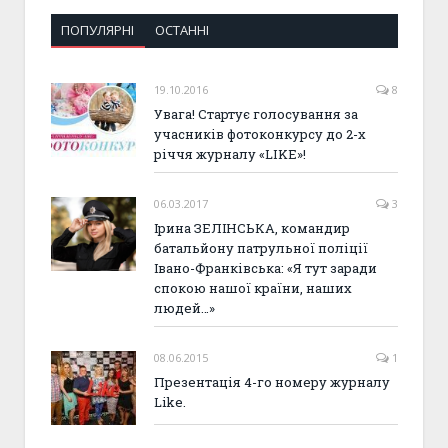
ПОПУЛЯРНІ
ОСТАННІ
19.10.2016
8
Увага! Стартує голосування за
учасників фотоконкурсу до 2-х
річчя журналу «LIKE»!
06.03.2017
3
Ірина ЗЕЛІНСЬКА, командир
батальйону патрульної поліції
Івано-Франківська: «Я тут заради
спокою нашої країни, наших
людей…»
08.06.2015
1
Презентація 4-го номеру журналу
Like.