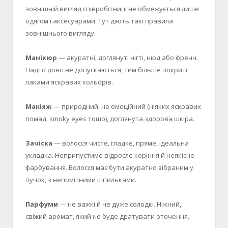
зовнішній вигляд співробітниці не обмежується лише
одягом і аксесуарами. Тут діють такі правила
зовнішнього вигляду:
Манікюр
— акуратні, доглянуті нігті, нюд або френч.
Надто довгі не допускаються, тим більше покриті
лаками яскравих кольорів.
Макіяж
— природний, не емоційний (ніяких яскравих
помад, smoky eyes тощо), доглянута здорова шкіра.
Зачіска
— волосся чисте, гладке, пряме, ідеальна
укладка. Неприпустиме відросле коріння й неякісне
фарбування. Волосся має бути акуратно зібраним у
пучок, з непомітними шпильками.
Парфуми
— не важкі й не дуже солодкі. Ніжний,
свіжий аромат, який не буде дратувати оточення.