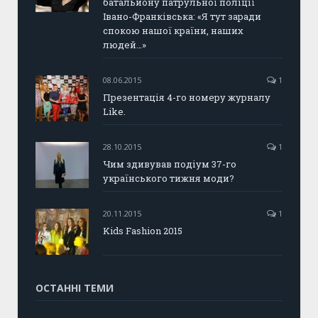
батальйону патрульної поліції
Івано-Франківська: «Я тут заради
спокою нашої країни, наших
людей…»
08.06.2015
1
Презентація 4-го номеру журналу
Like.
28.10.2015
1
Чим здивував подіум 37-го
українського тижня моди?
20.11.2015
1
Kids Fashion 2015
ОСТАННІ ТЕМИ