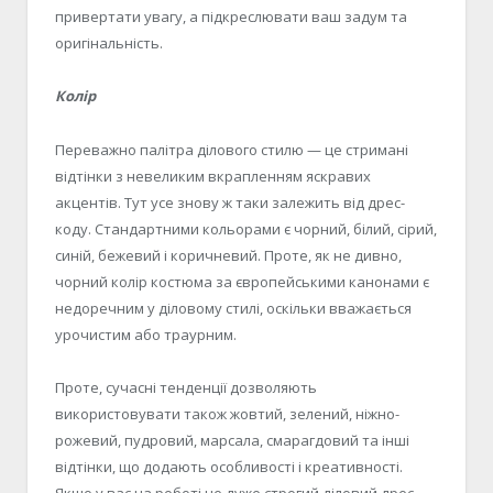
привертати увагу, а підкреслювати ваш задум та
оригінальність.
Колір
Переважно палітра ділового стилю — це стримані
відтінки з невеликим вкрапленням яскравих
акцентів. Тут усе знову ж таки залежить від дрес-
коду. Стандартними кольорами є чорний, білий, сірий,
синій, бежевий і коричневий. Проте, як не дивно,
чорний колір костюма за європейськими канонами є
недоречним у діловому стилі, оскільки вважається
урочистим або траурним.
Проте, сучасні тенденції дозволяють
використовувати також жовтий, зелений, ніжно-
рожевий, пудровий, марсала, смарагдовий та інші
відтінки, що додають особливості і креативності.
Якщо у вас на роботі не дуже строгий діловий дрес-