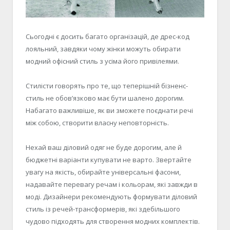
Сьогодні є досить багато організацій, де дрес-код
лояльний, завдяки чому жінки можуть обирати
модний офісний стиль з усіма його привілеями.
Стилісти говорять про те, що теперішній бізненс-
стиль не обов’язково має бути шалено дорогим.
Набагато важливіше, як ви зможете поєднати речі
між собою, створити власну неповторність.
Нехай ваш діловий одяг не буде дорогим, але й
бюджетні варіанти купувати не варто. Звертайте
увагу на якість, обирайте універсальні фасони,
надавайте перевагу речам і кольорам, які завжди в
моді. Дизайнери рекомендують формувати діловий
стиль із речей-трансформерів, які здебільшого
чудово підходять для створення модних комплектів.