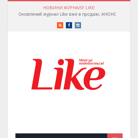
НОВИНИ ЖУРНАЛУ LIKE:
«Кузьма: Страшно веселий»: 13 серпня у всеукраїнський прокат виходить біографічна документальна драма
RSS
Facebook
Instagram