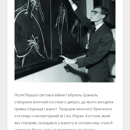
Після Першої світової війни Габріель Шанель
створила жіночий костюм із джерсі, до якого входила
пряма спідниця і жакет. Творцем жіночого брючного
костюму є неповторний Ів Сен Лоран. Костюм, який
він створив, складався з жакету в чоловічому стилі й
широких брюк, щільно прилеглих до стегон.