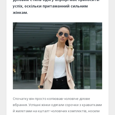
успіх, оскільки притаманний сильним
жінкам.
Спочатку він просто копіював чоловіче ділове
вбрання. Успішні жінки одягали сорочки з краватками
й жилетами на кшталт чоловічих комплектів, носили