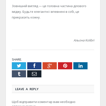
Зовнішній вигляд — це головна частина ділового
іміджу. Будьте елегантні і впевнені в собі, це
прикрасить кожну.
Альона Kolibri
SHARE.
Twitter
Facebook
Google+
Pinterest
LinkedIn
Tumblr
Email
LEAVE A REPLY
Щоб відправити коментар вам необхідно