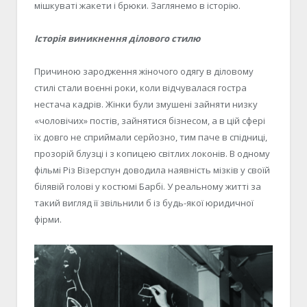
мішкуваті жакети і брюки. Заглянемо в історію.
Історія виникнення ділового стилю
Причиною зародження жіночого одягу в діловому
стилі стали воєнні роки, коли відчувалася гостра
нестача кадрів. Жінки були змушені зайняти низку
«чоловічих» постів, зайнятися бізнесом, а в цій сфері
їх довго не сприймали серйозно, тим паче в спідниці,
прозорій блузці і з копицею світлих локонів. В одному
фільмі Різ Візерспун доводила наявність мізків у своїй
білявій голові у костюмі Барбі. У реальному житті за
такий вигляд її звільнили б із будь-якої юридичної
фірми.