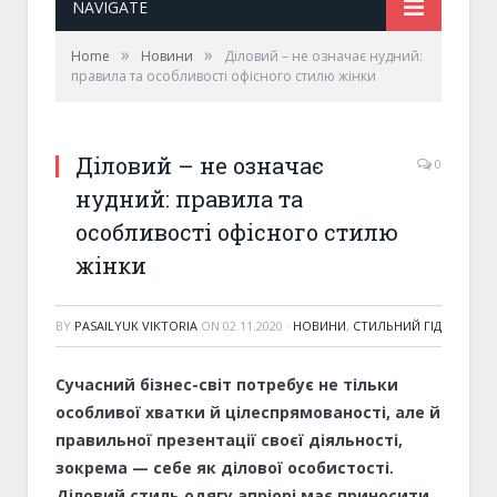
NAVIGATE
»
»
Home
Новини
Діловий – не означає нудний:
правила та особливості офісного стилю жінки
Діловий – не означає
0
нудний: правила та
особливості офісного стилю
жінки
BY
PASAILYUK VIKTORIA
ON
02.11.2020
·
НОВИНИ
,
СТИЛЬНИЙ ГІД
Сучасний бізнес-світ потребує не тільки
особливої хватки й цілеспрямованості, але й
правильної презентації своєї діяльності,
зокрема — себе як ділової особистості.
Діловий стиль одягу апріорі має приносити