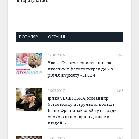
авторизуватись
.
ПОПУЛЯРНІ
ОСТАННІ
19.10.2016
8
Увага! Стартує голосування за
учасників фотоконкурсу до 2-х
річчя журналу «LIKE»!
06.03.2017
3
Ірина ЗЕЛІНСЬКА, командир
батальйону патрульної поліції
Івано-Франківська: «Я тут заради
спокою нашої країни, наших
людей…»
08.06.2015
1