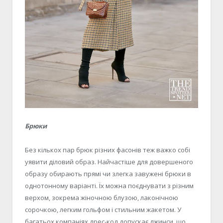
Брюки
Без кількох пар брюк різних фасонів теж важко собі
уявити діловий образ. Найчастіше для довершеного
образу обирають прямі чи злегка завужені брюки в
однотонному варіанті. Їх можна поєднувати з різним
верхом, зокрема жіночною блузою, лаконічною
сорочкою, легким гольфом і стильним жакетом. У
багатьох компаніях дрес-код допускає джинси, що