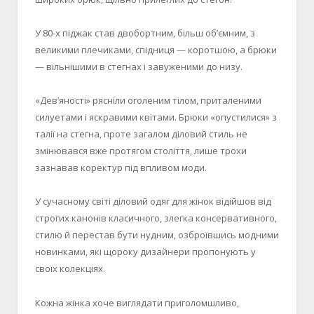
У 80-х піджак став двобортним, більш об’ємним, з
великими плечиками, спідниця — коротшою, а брюки
— вільнішими в стегнах і завуженими до низу.
«Дев’яності» рясніли оголеним тілом, приталеними
силуетами і яскравими квітами. Брюки «опустилися» з
талії на стегна, проте загалом діловий стиль не
змінювався вже протягом століття, лише трохи
зазнавав коректур під впливом моди.
У сучасному світі діловий одяг для жінок відійшов від
строгих канонів класичного, злегка консервативного,
стилю й перестав бути нудним, озброївшись модними
новинками, які щороку дизайнери пропонують у
своїх колекціях.
Кожна жінка хоче виглядати приголомшливо,