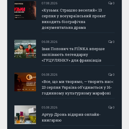
07.08.2026
0
«Кузьма: Страшно веселий»: 13
серпня у всеукраїнський прокат
виходить біографічна
документальна драма
06.08.2026
0
Іван Попович та FIÏNKA вперше
заспівають легендарну
«ГУЦУЛЯНКУ» для франківців
06.08.2026
0
«Все, що ми творимо, — творить нас»:
23 серпня Україна об’єднається у 16-
годинному культурному марафоні
05.08.2026
0
Артур Дронь відкрив онлайн-
книгарню