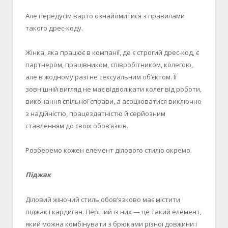
Але передусім варто ознайомитися з правилами
такого дрес-коду.
Жінка, яка працює в компанії, де є строгий дрес-код, є
партнером, працівником, співробітником, колегою,
але в жодному разі не сексуальним об’єктом. Її
зовнішній вигляд не має відволікати колег від роботи,
виконання спільної справи, а асоціюватися виключно
з надійністю, працездатністю й серйозним
ставленням до своїх обов’язків.
Розберемо кожен елемент ділового стилю окремо.
Піджак
Діловий жіночий стиль обов’язково має містити
піджак і кардиган. Перший із них — це такий елемент,
який можна комбінувати з брюками різної довжини і