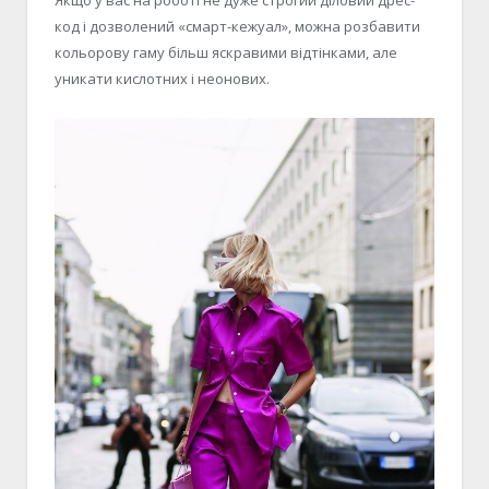
код і дозволений «смарт-кежуал», можна розбавити
кольорову гаму більш яскравими відтінками, але
уникати кислотних і неонових.