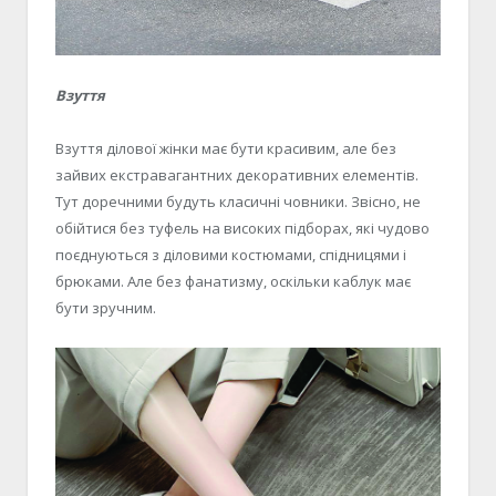
Взуття
Взуття ділової жінки має бути красивим, але без
зайвих екстравагантних декоративних елементів.
Тут доречними будуть класичні човники. Звісно, не
обійтися без туфель на високих підборах, які чудово
поєднуються з діловими костюмами, спідницями і
брюками. Але без фанатизму, оскільки каблук має
бути зручним.