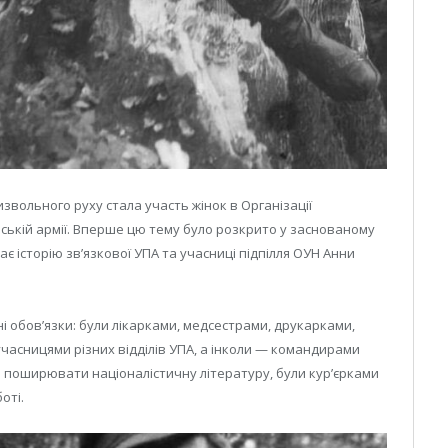
звольного руху стала участь жінок в Організації
нській армії. Вперше цю тему було розкрито у заснованому
ає історію зв’язкової УПА та учасниці підпілля ОУН Анни
ні обов’язки: були лікарками, медсестрами, друкарками,
часницями різних відділів УПА, а інколи — командирами
али поширювати націоналістичну літературу, були кур’єрками
оті.