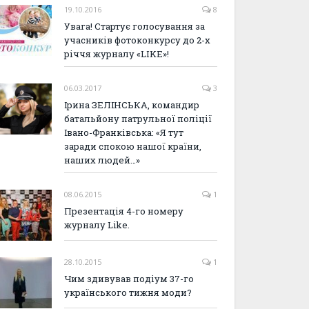
19.10.2016
8
Увага! Стартує голосування за
учасників фотоконкурсу до 2-х
річчя журналу «LIKE»!
06.03.2017
3
Ірина ЗЕЛІНСЬКА, командир
батальйону патрульної поліції
Івано-Франківська: «Я тут
заради спокою нашої країни,
наших людей…»
08.06.2015
1
Презентація 4-го номеру
журналу Like.
28.10.2015
1
Чим здивував подіум 37-го
українського тижня моди?