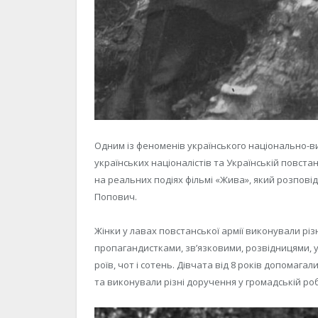
Одним із феноменів українського національно-ви
українських націоналістів та Українській повста
на реальних подіях фільмі «Жива», який розповід
Попович.
Жінки у лавах повстанської армії виконували різ
пропагандистками, зв’язковими, розвідницями, у
роїв, чот і сотень. Дівчата від 8 років допомаг
та виконували різні доручення у громадській роб