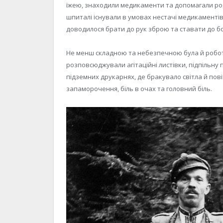
їжею, знаходили медикаменти та допомагали роди
шпиталі існували в умовах нестачі медикаментів, 
доводилося брати до рук зброю та ставати до б
Не менш складною та небезпечною була й робот
розповсюджували агітаційні листівки, підпільну
підземних друкарнях, де бракувало світла й пові
запаморочення, біль в очах та головний біль.