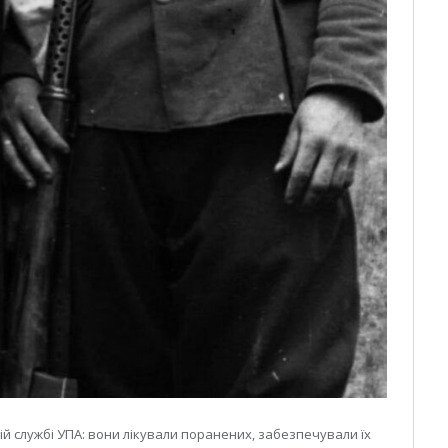
ій службі УПА: вони лікували поранених, забезпечували їх