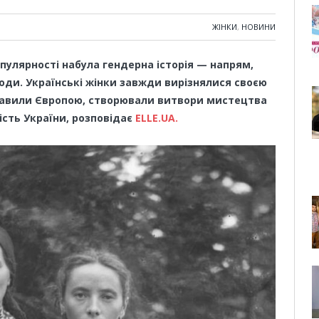
ЖІНКИ
,
НОВИНИ
популярності набула гендерна історія — напрям,
ріоди. Українські жінки завжди вирізнялися своєю
правили Європою, створювали витвори мистецтва
ість України, розповідає
ELLE.UA.