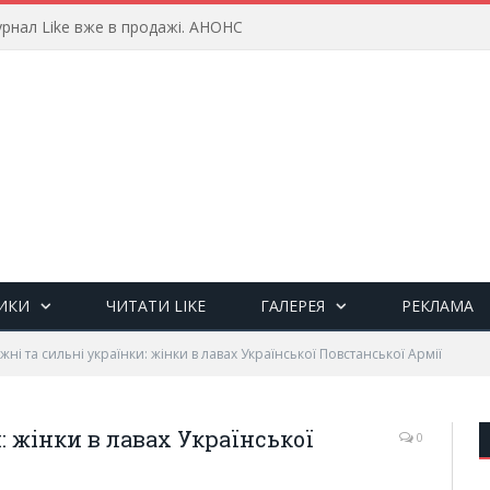
рнал Like вже в продажі. АНОНС
ИКИ
ЧИТАТИ LIKE
ГАЛЕРЕЯ
РЕКЛАМА
жні та сильні українки: жінки в лавах Української Повстанської Армії
: жінки в лавах Української
0