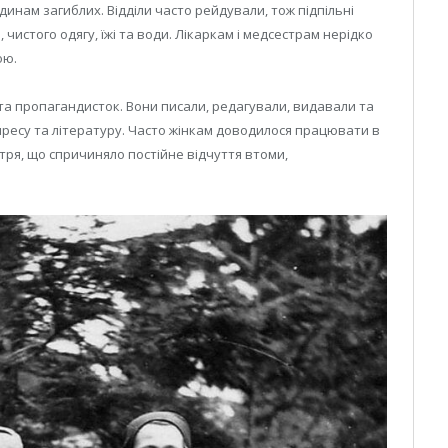
нам загиблих. Відділи часто рейдували, тож підпільні
чистого одягу, їжі та води. Лікаркам і медсестрам нерідко
ою.
а пропагандисток. Вони писали, редагували, видавали та
 пресу та літературу. Часто жінкам доводилося працювати в
тря, що спричиняло постійне відчуття втоми,