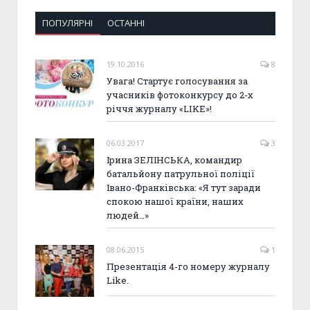
ПОПУЛЯРНІ
ОСТАННІ
19.10.2016
8
Увага! Стартує голосування за
учасників фотоконкурсу до 2-х
річчя журналу «LIKE»!
06.03.2017
3
Ірина ЗЕЛІНСЬКА, командир
батальйону патрульної поліції
Івано-Франківська: «Я тут заради
спокою нашої країни, наших
людей…»
08.06.2015
1
Презентація 4-го номеру журналу
Like.