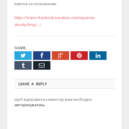
Квитки за посиланням:
https://ivano-frankivsk.karabas.com/tayanna-
akustychnyy…/
SHARE.
Twitter
Facebook
Google+
Pinterest
LinkedIn
Tumblr
Email
LEAVE A REPLY
Щоб відправити коментар вам необхідно
авторизуватись
.