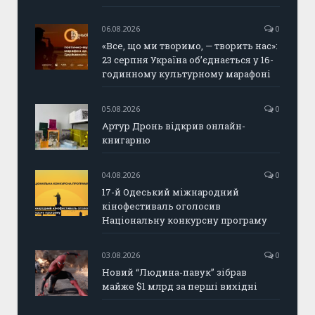
06.08.2026
0
«Все, що ми творимо, — творить нас»:
23 серпня Україна об’єднається у 16-
годинному культурному марафоні
05.08.2026
0
Артур Дронь відкрив онлайн-
книгарню
04.08.2026
0
17-й Одеський міжнародний
кінофестиваль оголосив
Національну конкурсну програму
03.08.2026
0
Новий “Людина-павук” зібрав
майже $1 млрд за перші вихідні