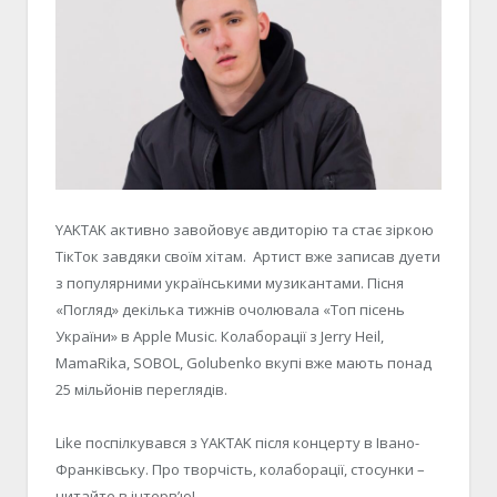
YAKTAK активно завойовує авдиторію та стає зіркою
ТікТок завдяки своїм хітам. Артист вже записав дуети
з популярними українськими музикантами. Пісня
«Погляд» декілька тижнів очолювала «Топ пісень
України» в Apple Music. Колаборації з Jerry Heil,
MamaRika, SOBOL, Golubenko вкупі вже мають понад
25 мільйонів переглядів.
Like поспілкувався з YAKTAK після концерту в Івано-
Франківську. Про творчість, колаборації, стосунки –
читайте в інтерв’ю!