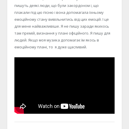
пишуть деякі люди, що були закордоном і, що
плакали під цю пісню і вона допомагала їхньому
емоційному стану вивільнитись від цих емоцій. І це
для мене найважливіше. Я не пишу заради якихось
там премій, визнання у плані офіційного. Я пишу для
людей. Якщо моя музика допомагає їм якось в
емоційному плані, то я дуже щасливий.