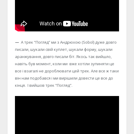
—
А трек “Погляд” ми з Андрюхою (Sobol) дуже довго
писали, шукали свій куплет, шукали форму, шукали
аранжування, довго писали біт. Якось так вийшло,
навіть був момент, коли ми вже хотіли зупиняти це
все і взагалі не дороблювати цей трек. Але все ж таки
він нам подобався і ми вирішили довести це все до
кінця. І вийшов трек “Погляд”.