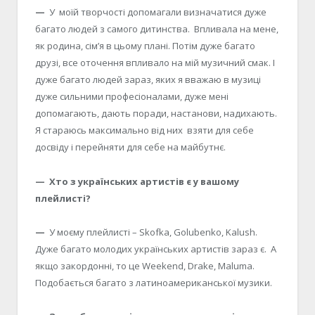
—
У моїй творчості допомагали визначатися дуже
багато людей з самого дитинства. Впливала на мене,
як родина, сім’я в цьому плані. Потім дуже багато
друзі, все оточення впливало на мій музичний смак. І
дуже багато людей зараз, яких я вважаю в музиці
дуже сильними професіоналами, дуже мені
допомагають, дають поради, настанови, надихають.
Я стараюсь максимально від них взяти для себе
досвіду і перейняти для себе на майбутнє.
— Хто з українських артистів є у вашому
плейлисті?
—
У моєму плейлисті – Skofka, Golubenko, Kalush.
Дуже багато молодих українських артистів зараз є. А
якщо закордонні, то це Weekend, Drake, Maluma.
Подобається багато з латиноамериканської музики.