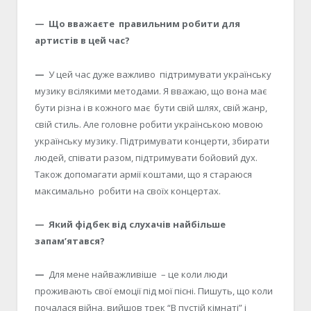
— Що вважаєте правильним робити для
артистів в цей час?
—
У цей час дуже важливо підтримувати українську
музику всілякими методами. Я вважаю, що вона має
бути різна і в кожного має бути свій шлях, свій жанр,
свій стиль. Але головне робити українською мовою
українську музику. Підтримувати концерти, збирати
людей, співати разом, підтримувати бойовий дух.
Також допомагати армії коштами, що я стараюся
максимально робити на своїх концертах.
— Який фідбек від слухачів найбільше
запам’ятався?
—
Для мене найважливіше – це коли люди
проживають свої емоції під мої пісні. Пишуть, що коли
почалася війна, вийшов трек “В пустій кімнаті” і