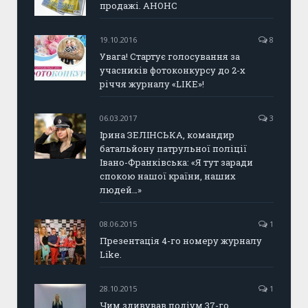
продажі. АНОНС
19.10.2016
8
Увага! Стартує голосування за
учасників фотоконкурсу до 2-х
річчя журналу «LIKE»!
06.03.2017
3
Ірина ЗЕЛІНСЬКА, командир
батальйону патрульної поліції
Івано-Франківська: «Я тут заради
спокою нашої країни, наших
людей…»
08.06.2015
1
Презентація 4-го номеру журналу
Like.
28.10.2015
1
Чим здивував подіум 37-го