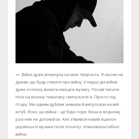
—
Війна дуже вплинула на мою творчість. Я ніколи не
думав, що буду співати про війну. У перші дні війни
дуже хотілось вилити емоції в музику. Почав писати
пісні на воєнну тематику і випускати їх. Просто під
гітару. Ми одним дублем знімали й випускали на мій
ютуб. Ясно, що війна – це біда і горе. Вона в жодному
разі ніяк не допомагає. Але з’явився новий ешелон
української музики після початку повномасштабної
війни.