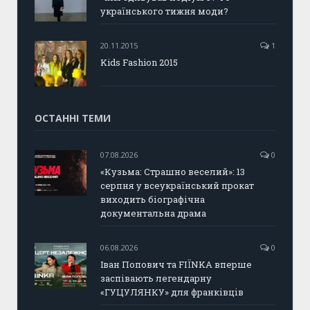
українського тижня моди?
20.11.2015
1
Kids Fashion 2015
ОСТАННІ ТЕМИ
07.08.2026
0
«Кузьма: Страшно веселий»: 13
серпня у всеукраїнський прокат
виходить біографічна
документальна драма
06.08.2026
0
Іван Попович та FIÏNKA вперше
заспівають легендарну
«ГУЦУЛЯНКУ» для франківців