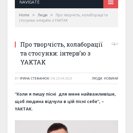
NAVIGATE
»
»
Home
Люди
Про творчість, колаборації та
стосунки: інтерв’ю з YAKTAK
Про творчість, колаборації
0
та стосунки: інтерв’ю з
YAKTAK
BY
ІРИНА СТЕФАНЮК
ON
25.04.2023
·
ЛЮДИ
,
НОВИНИ
“Коли я пишу пісні для мене найважливіше,
щоб людина відчула в цій пісні себе”, –
YAKTAK.