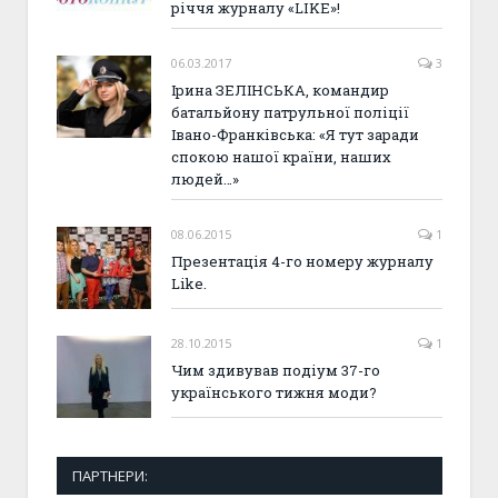
річчя журналу «LIKE»!
06.03.2017
3
Ірина ЗЕЛІНСЬКА, командир
батальйону патрульної поліції
Івано-Франківська: «Я тут заради
спокою нашої країни, наших
людей…»
08.06.2015
1
Презентація 4-го номеру журналу
Like.
28.10.2015
1
Чим здивував подіум 37-го
українського тижня моди?
ПАРТНЕРИ: