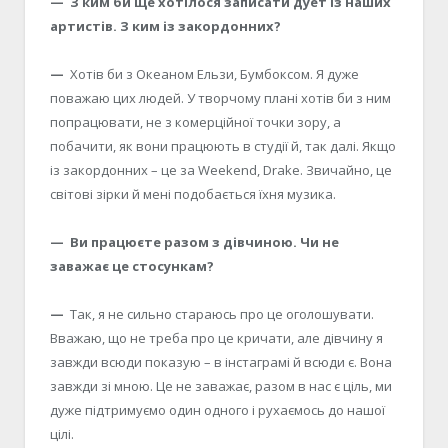
— З ким би ще хотілося записати дует із наших
артистів. З ким із закордонних?
—
Хотів би з Океаном Ельзи, Бумбоксом. Я дуже
поважаю цих людей. У творчому плані хотів би з ним
попрацювати, не з комерційної точки зору, а
побачити, як вони працюють в студії й, так далі. Якщо
із закордонних – це за Weekend, Drake. Звичайно, це
світові зірки й мені подобається їхня музика.
— Ви працюєте разом з дівчиною. Чи не
заважає це стосункам?
—
Так, я не сильно стараюсь про це оголошувати.
Вважаю, що не треба про це кричати, але дівчину я
завжди всюди показую – в інстаграмі й всюди є. Вона
завжди зі мною. Це не заважає, разом в нас є ціль, ми
дуже підтримуємо один одного і рухаємось до нашої
цілі.