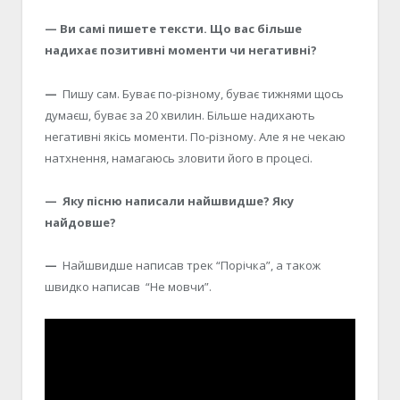
— Ви самі пишете тексти. Що вас більше
надихає позитивні моменти чи негативні?
—
Пишу сам. Буває по-різному, буває тижнями щось
думаєш, буває за 20 хвилин. Більше надихають
негативні якісь моменти. По-різному. Але я не чекаю
натхнення, намагаюсь зловити його в процесі.
— Яку пісню написали найшвидше? Яку
найдовше?
—
Найшвидше написав трек “Порічка”, а також
швидко написав “Не мовчи”.