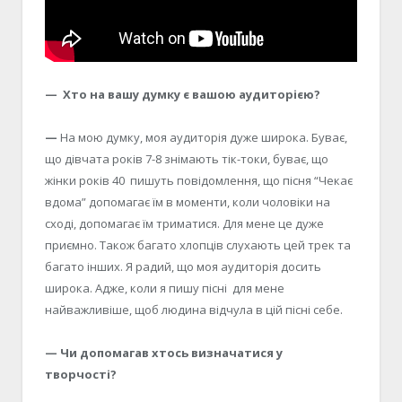
— Хто на вашу думку є вашою аудиторією?
—
На мою думку, моя аудиторія дуже широка. Буває,
що дівчата років 7-8 знімають тік-токи, буває, що
жінки років 40 пишуть повідомлення, що пісня “Чекає
вдома” допомагає їм в моменти, коли чоловіки на
сході, допомагає їм триматися. Для мене це дуже
приємно. Також багато хлопців слухають цей трек та
багато інших. Я радий, що моя аудиторія досить
широка. Адже, коли я пишу пісні для мене
найважливіше, щоб людина відчула в цій пісні себе.
— Чи допомагав хтось визначатися у
творчості?