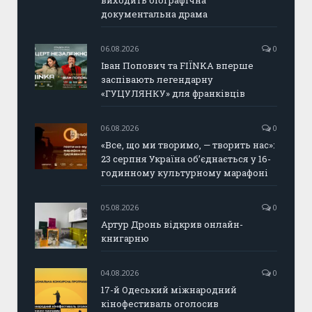
виходить біографічна
документальна драма
06.08.2026
0
Іван Попович та FIÏNKA вперше
заспівають легендарну
«ГУЦУЛЯНКУ» для франківців
06.08.2026
0
«Все, що ми творимо, — творить нас»:
23 серпня Україна об’єднається у 16-
годинному культурному марафоні
05.08.2026
0
Артур Дронь відкрив онлайн-
книгарню
04.08.2026
0
17-й Одеський міжнародний
кінофестиваль оголосив