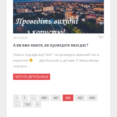
0
19.05.2018
А ви вже знаєте, як проведете вихідні?
Ловіть поради від “Like” та проведіть вільний час із
користю!
Для батьків із дітьми: У Ляльковому
театрі в…
ЧИТАТИ ДЕТАЛЬНІШЕ
Previous
1
…
480
481
482
483
484
Next
…
562