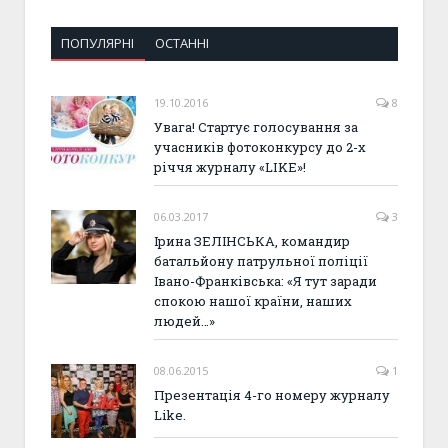
ПОПУЛЯРНІ
ОСТАННІ
19.10.2016
8
Увага! Стартує голосування за
учасників фотоконкурсу до 2-х
річчя журналу «LIKE»!
06.03.2017
3
Ірина ЗЕЛІНСЬКА, командир
батальйону патрульної поліції
Івано-Франківська: «Я тут заради
спокою нашої країни, наших
людей…»
08.06.2015
1
Презентація 4-го номеру журналу
Like.