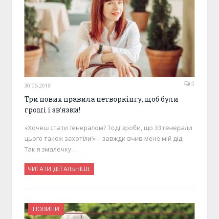
0
30.05.2018
Три нових правила нетворкінгу, щоб були
гроші і зв’язки!
«Хочеш стати генералом? Тоді зроби, що 33 генерали
цього також захотіли!» – завжди вчив мене мій дід.
Так я змалечку…
ЧИТАТИ ДЕТАЛЬНІШЕ
НОВИНИ