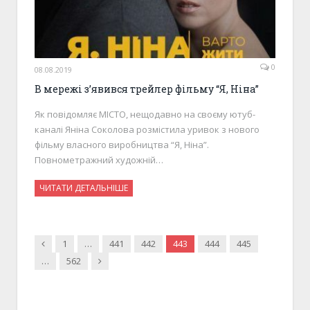
0
08.08.2019
В мережі з’явився трейлер фільму “Я, Ніна”
Як повідомляє МІСТО, нещодавно на своєму ютуб-
каналі Яніна Соколова розмістила уривок з нового
фільму власного виробництва “Я, Ніна”.
Повнометражний художній…
ЧИТАТИ ДЕТАЛЬНІШЕ
Previous
1
…
441
442
443
444
445
Next
…
562