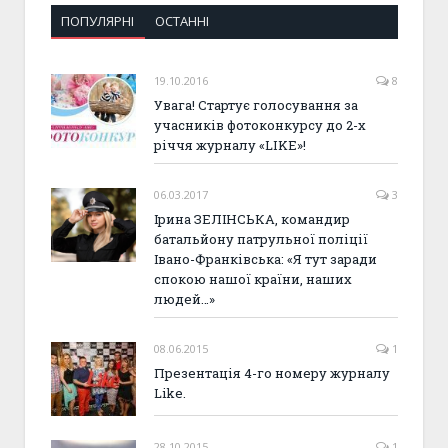
ПОПУЛЯРНІ
ОСТАННІ
19.10.2016
8
Увага! Стартує голосування за
учасників фотоконкурсу до 2-х
річчя журналу «LIKE»!
06.03.2017
3
Ірина ЗЕЛІНСЬКА, командир
батальйону патрульної поліції
Івано-Франківська: «Я тут заради
спокою нашої країни, наших
людей…»
08.06.2015
1
Презентація 4-го номеру журналу
Like.
28.10.2015
1