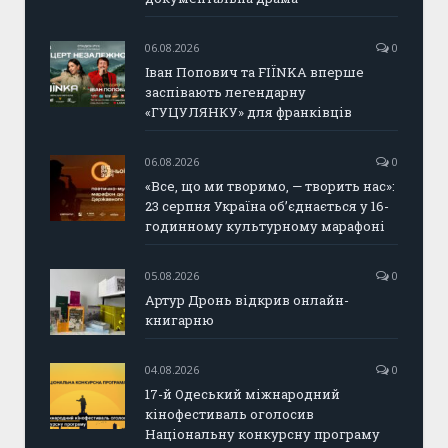
06.08.2026
0
Іван Попович та FIÏNKA вперше
заспівають легендарну
«ГУЦУЛЯНКУ» для франківців
06.08.2026
0
«Все, що ми творимо, — творить нас»:
23 серпня Україна об’єднається у 16-
годинному культурному марафоні
05.08.2026
0
Артур Дронь відкрив онлайн-
книгарню
04.08.2026
0
17-й Одеський міжнародний
кінофестиваль оголосив
Національну конкурсну програму