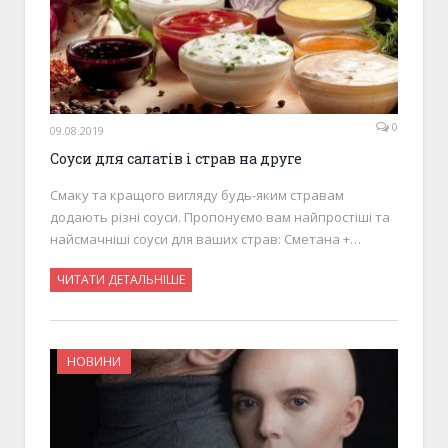
0
09.08.2019
Соуси для салатів і страв на друге
Смаку та кращого вигляду будь-яким стравам
додають різні соуси. Пропонуємо вам найпростіші та
найсмачніші соуси для ваших страв: Сметана +…
ЧИТАТИ ДЕТАЛЬНІШЕ
НОВИНИ