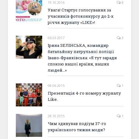
19.10.2016
8
Увага! Стартує голосування за
учасників фотоконкурсу до 2-х
річчя журналу «LIKE»!
06.03.2017
3
Ірина ЗЕЛІНСЬКА, командир
батальйону патрульної поліції
Івано-Франківська: «Я тут заради
спокою нашої країни, наших
людей…»
08.06.2015
1
Презентація 4-го номеру журналу
Like.
28.10.2015
1
Чим здивував подіум 37-го
українського тижня моди?