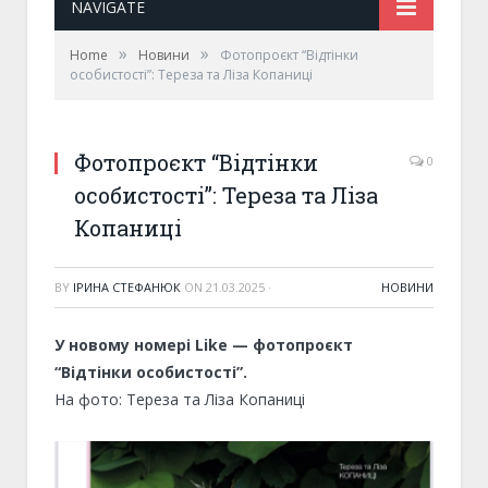
NAVIGATE
»
»
Home
Новини
Фотопроєкт “Відтінки
особистості”: Тереза та Ліза Копаниці
Фотопроєкт “Відтінки
0
особистості”: Тереза та Ліза
Копаниці
BY
ІРИНА СТЕФАНЮК
ON
21.03.2025
·
НОВИНИ
У новому номері Like — фотопроєкт
“Відтінки особистості”.
На фото: Тереза та Ліза Копаниці