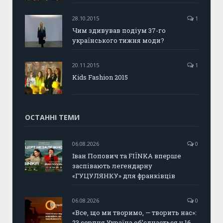
28.10.2015
1
Чим здивував подіум 37-го
українського тижня моди?
20.11.2015
1
Kids Fashion 2015
ОСТАННІ ТЕМИ
06.08.2026
0
Іван Попович та FIÏNKA вперше
заспівають легендарну
«ГУЦУЛЯНКУ» для франківців
06.08.2026
0
«Все, що ми творимо, — творить нас»:
23 серпня Україна об’єднається у 16-