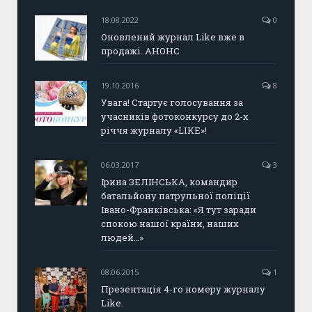
18.08.2022
0
Оновлений журнал Like вже в
продажі. АНОНС
19.10.2016
8
Увага! Стартує голосування за
учасників фотоконкурсу до 2-х
річчя журналу «LIKE»!
06.03.2017
3
Ірина ЗЕЛІНСЬКА, командир
батальйону патрульної поліції
Івано-Франківська: «Я тут заради
спокою нашої країни, наших
людей…»
08.06.2015
1
Презентація 4-го номеру журналу
Like.