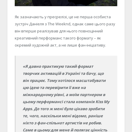
Як зазначають у пресрелізі, ц
е не перша особиста
зустріч Даніеля з The Weeknd, однак саме цього разу
він вперше реалізував для нього повноцінний
креативний перформанс такого формату – як
окремий художній акт, а не лише фан-ініціативу.
«Я давно практикую такий формат
творчих активацій в Україні та бачу, що
він працює. Тому хотілося масштабувати
цю ідею та перевірити її вже на
міжнародному рівні, а моїм
партнером
в
цьому
перформансі
стала
компанія
Kiss My
Apps.
До того ж мені було цікаво зробити
те, чого, наскільки мені відомо, раніше
ніхто з фан-спільнот артистів не робив.
Саме в цьому для мене й полягає цінність