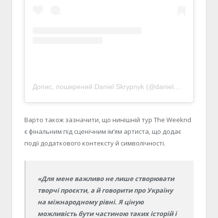
Допис, поширений Daniel Skrypnyk (@daniel.skrypnyk)
Варто також зазначити, що нинішній тур The Weeknd
є фінальним під сценічним ім’ям артиста, що додає
події додаткового контексту й символічності.
«Для мене важливо не лише створювати
творчі проєкти, а й говорити про Україну
на міжнародному рівні. Я ціную
можливість бути частиною таких історій і