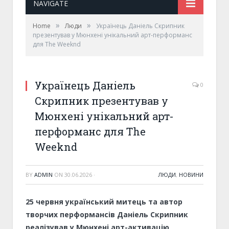
NAVIGATE
»
»
Home
Люди
Українець Даніель Скрипник
презентував у Мюнхені унікальний арт-перформанс
для The Weeknd
Українець Даніель
0
Скрипник презентував у
Мюнхені унікальний арт-
перформанс для The
Weeknd
BY
ADMIN
ON
30.06.2026
·
ЛЮДИ
,
НОВИНИ
25 червня український митець та автор
творчих перформансів Даніель Скрипник
реалізував у Мюнхені арт-активацію,