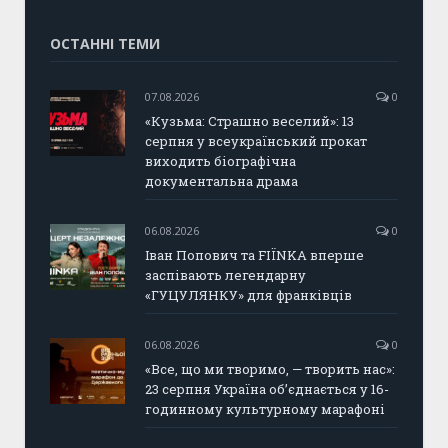
ОСТАННІ ТЕМИ
07.08.2026
0
«Кузьма: Страшно веселий»: 13
серпня у всеукраїнський прокат
виходить біографічна
документальна драма
06.08.2026
0
Іван Попович та FIÏNKA вперше
заспівають легендарну
«ГУЦУЛЯНКУ» для франківців
06.08.2026
0
«Все, що ми творимо, — творить нас»:
23 серпня Україна об’єднається у 16-
годинному культурному марафоні