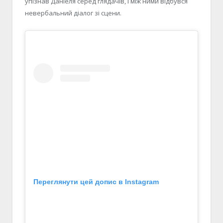
упізнав Даніеля серед глядачів, і між ними відбувся
невербальний діалог зі сцени.
Переглянути цей допис в Instagram