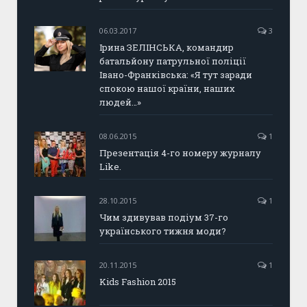
06.03.2017
3
Ірина ЗЕЛІНСЬКА, командир
батальйону патрульної поліції
Івано-Франківська: «Я тут заради
спокою нашої країни, наших
людей…»
08.06.2015
1
Презентація 4-го номеру журналу
Like.
28.10.2015
1
Чим здивував подіум 37-го
українського тижня моди?
20.11.2015
1
Kids Fashion 2015