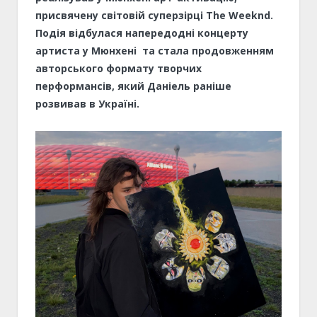
присвячену світовій суперзірці The Weeknd.
Подія відбулася напередодні концерту
артиста у Мюнхені та стала продовженням
авторського формату творчих
перформансів, який Даніель раніше
розвивав в Україні.