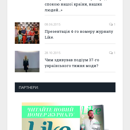
спокою нашої країни, наших
людей…»
08.06.2015
1
Презентація 4-го номеру журналу
Like.
28.10.2015
1
Чим здивував подіум 37-го
українського тижня моди?
ПАРТНЕРИ: