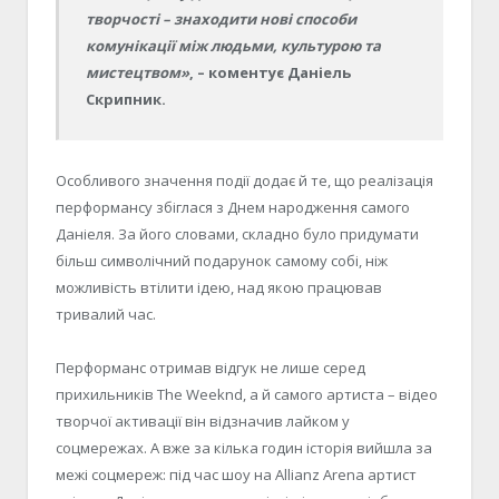
творчості – знаходити нові способи
комунікації між людьми, культурою та
мистецтвом»
, – коментує Даніель
Скрипник.
Особливого значення події додає й те, що реалізація
перформансу збіглася з Днем народження самого
Даніеля. За його словами, складно було придумати
більш символічний подарунок самому собі, ніж
можливість втілити ідею, над якою працював
тривалий час.
Перформанс отримав відгук не лише серед
прихильників The Weeknd, а й самого артиста – відео
творчої активації він відзначив лайком у
соцмережах. А вже за кілька годин історія вийшла за
межі соцмереж: під час шоу на Allianz Arena артист