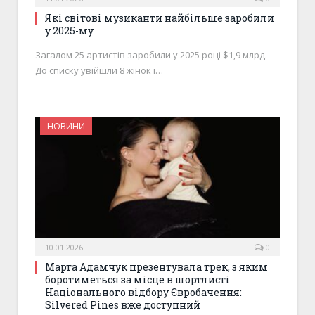
Які світові музиканти найбільше заробили
у 2025-му
Загалом 25 артистів заробили у 2025 році $1,9 млрд.
До списку увійшли 8 жінок і…
НОВИНИ
10.01.2026
0
Марта Адамчук презентувала трек, з яким
боротиметься за місце в шортлисті
Національного відбору Євробачення:
Silvered Pines вже доступний