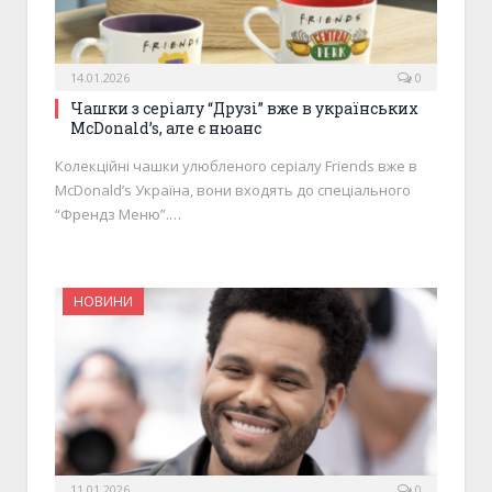
14.01.2026
0
Чашки з серіалу “Друзі” вже в українських
McDonald’s, але є нюанс
Колекційні чашки улюбленого серіалу Friends вже в
McDonald’s Україна, вони входять до спеціального
“Френдз Меню”.…
НОВИНИ
11.01.2026
0