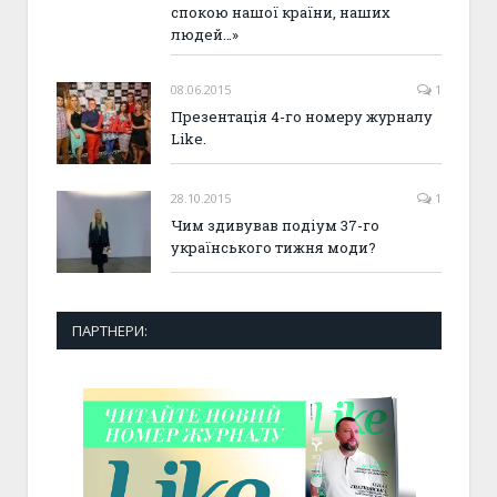
спокою нашої країни, наших
людей…»
08.06.2015
1
Презентація 4-го номеру журналу
Like.
28.10.2015
1
Чим здивував подіум 37-го
українського тижня моди?
ПАРТНЕРИ: