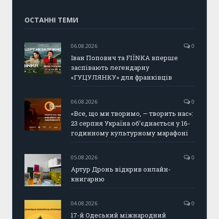
ОСТАННІ ТЕМИ
06.08.2026
0
Іван Попович та FIÏNKA вперше
заспівають легендарну
«ГУЦУЛЯНКУ» для франківців
06.08.2026
0
«Все, що ми творимо, — творить нас»:
23 серпня Україна об’єднається у 16-
годинному культурному марафоні
05.08.2026
0
Артур Дронь відкрив онлайн-
книгарню
04.08.2026
0
17-й Одеський міжнародний