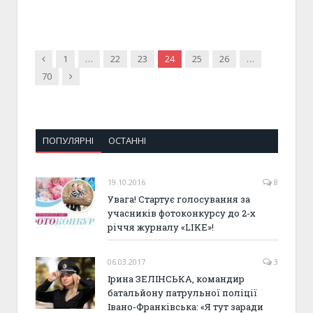
Previous
1
…
22
23
24
25
26
…
Next
70
ПОПУЛЯРНІ
ОСТАННІ
19.10.2016
8
Увага! Стартує голосування за
учасників фотоконкурсу до 2-х
річчя журналу «LIKE»!
06.03.2017
3
Ірина ЗЕЛІНСЬКА, командир
батальйону патрульної поліції
Івано-Франківська: «Я тут заради