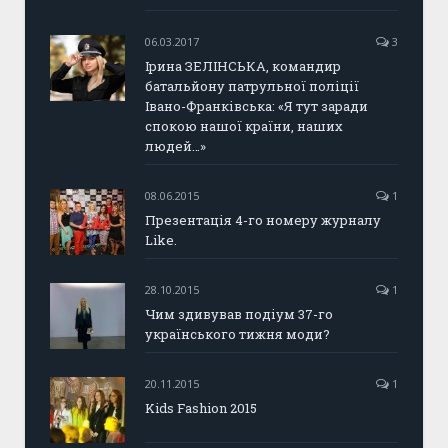
06.03.2017
3
Ірина ЗЕЛІНСЬКА, командир
батальйону патрульної поліції
Івано-Франківська: «Я тут заради
спокою нашої країни, наших
людей…»
08.06.2015
1
Презентація 4-го номеру журналу
Like.
28.10.2015
1
Чим здивував подіум 37-го
українського тижня моди?
20.11.2015
1
Kids Fashion 2015