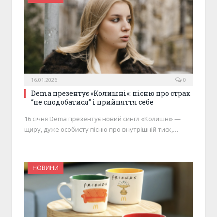
16.01.2026
0
Dema презентує «Колишні»: пісню про страх
“не сподобатися” і прийняття себе
16 січня Dema презентує новий сингл «Колишні» —
щиру, дуже особисту пісню про внутрішній тиск,…
НОВИНИ