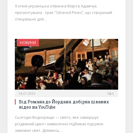
9 січня українська співачка Марта Адамчук
презентувала трек “Silvered Pines”, що створений
спеціально для…
НОВИНИ
06.01.2026
0
Від Романа до Йордана: добірка цікавих
відео на YouTube
Сьогодні Водохреще — свято, яке завершує
різдвяний цикл і символічно підбиває підсумок
зимових свят. Ділимось…