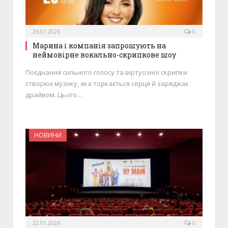
26.01.2026
0
Марина і компанія запрошують на
неймовірне вокально-скрипкове шоу
Поєднання сильного голосу та віртуозної скрипки
створює музику, яка торкається серця й заряджає
драйвом. Цього…
НОВИНИ
22.01.2026
0