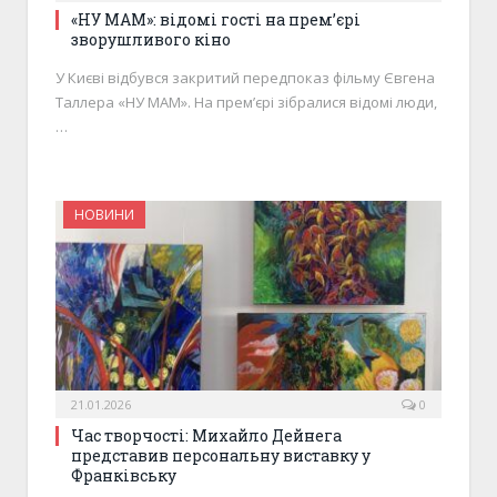
«НУ МАМ»: відомі гості на премʼєрі
зворушливого кіно
У Києві відбувся закритий передпоказ фільму Євгена
Таллера «НУ МАМ». На премʼєрі зібралися відомі люди,
…
НОВИНИ
21.01.2026
0
Час творчості: Михайло Дейнега
представив персональну виставку у
Франківську