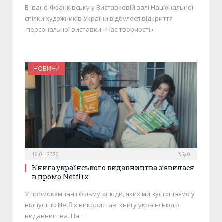
В Івано-Франківську у Виставковій залі Національної
спілки художників України відбулося відкриття
персональної виставки «Час творчості»…
НОВИНИ
19.01.2026
0
Книга українського видавництва зʼявилася
в промо Netflix
У промокампанії фільму «Люди, яких ми зустрічаємо у
відпустці» Netflix використав книгу українського
видавництва. На…