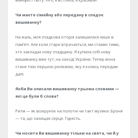
Чи маєте сімейну або передану в спадок
вишиванку?
На жаль, моя спадкова історія залишилася лише в
пам’яті. Але коли старе втрачається, ми стаємо тими,
хто закладає нову спадщину. Я купила собі нову
вишиванку вже тут, на заході України. Тепер вона
стане тією першою реліквією, яку я колись передам
далі.
Якби Ви описали вишиванку трьома словами —
які це були б слова?
Ритм — як візерунок на полотні чи такт музики. Броня
— та, що захищає серце. Гідність.
Чи носите Ви вишиванку тільки на свята, чи й у