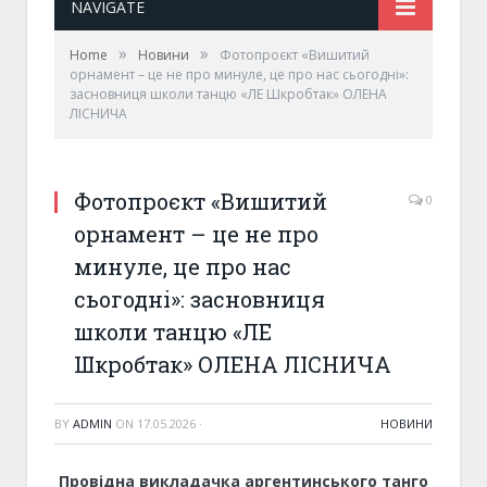
NAVIGATE
»
»
Home
Новини
Фотопроєкт «Вишитий
орнамент – це не про минуле, це про нас сьогодні»:
засновниця школи танцю «ЛЕ Шкробтак» ОЛЕНА
ЛІСНИЧА
Фотопроєкт «Вишитий
0
орнамент – це не про
минуле, це про нас
сьогодні»: засновниця
школи танцю «ЛЕ
Шкробтак» ОЛЕНА ЛІСНИЧА
BY
ADMIN
ON
17.05.2026
·
НОВИНИ
Провідна викладачка аргентинського танго