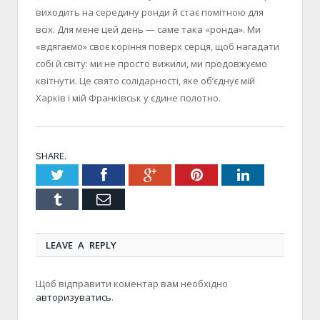
виходить на середину ронди й стає помітною для
всіх. Для мене цей день — саме така «ронда». Ми
«вдягаємо» своє коріння поверх серця, щоб нагадати
собі й світу: ми не просто вижили, ми продовжуємо
квітнути. Це свято солідарності, яке об’єднує мій
Харків і мій Франківськ у єдине полотно.
SHARE.
Twitter
Facebook
Google+
Pinterest
LinkedIn
Tumblr
Email
LEAVE A REPLY
Щоб відправити коментар вам необхідно
авторизуватись
.