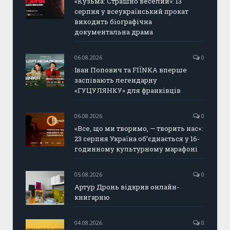
«Кузьма: Страшно веселий»: 13
серпня у всеукраїнський прокат
виходить біографічна
документальна драма
06.08.2026
0
Іван Попович та FIÏNKA вперше
заспівають легендарну
«ГУЦУЛЯНКУ» для франківців
06.08.2026
0
«Все, що ми творимо, — творить нас»:
23 серпня Україна об’єднається у 16-
годинному культурному марафоні
05.08.2026
0
Артур Дронь відкрив онлайн-
книгарню
04.08.2026
0