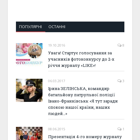
ПОПУЛЯРНІ
ОСТАННІ
19.10.2016
8
Увага! Стартує голосування за
учасників фотоконкурсу до 2-х
річчя журналу «LIKE»!
06.03.2017
3
Ірина ЗЕЛІНСЬКА, командир
батальйону патрульної поліції
Івано-Франківська: «Я тут заради
спокою нашої країни, наших
людей…»
08.06.2015
1
Презентація 4-го номеру журналу