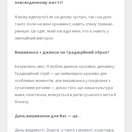
повсякденному житті?
Я можу вдягнути її як на ділову зустріч, так і на урок
танго. Коли на мені орнамент, навіть спину тримаю
рівніше. Це одяг, який нагадує мені, хто я, навіть у
звичайний вівторок.
Вишиванка + джинси чи традиційний образ?
Безумовно, мікс. Я люблю джинси, кросівки, динаміку.
Традиційний стрій — це неймовірно красиво для
особливих моментів, але вишиванка у поєднанні з
сучасними речами — доказ того, що наша культура
жива, пластична, вписується в ритм сучасного міста й
бізнесу.
День вишиванки для Вас — це…
День видимості. Знаєте, у танго є момент, коли пара