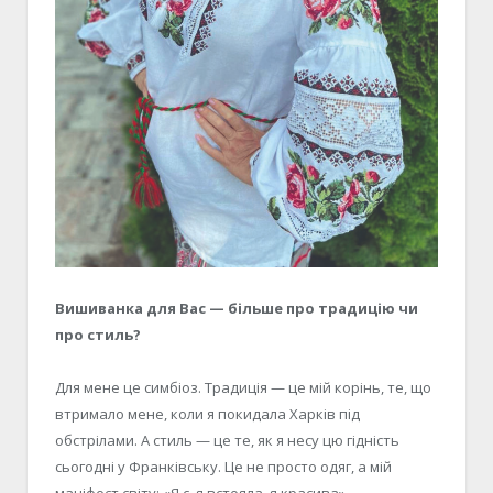
Вишиванка для Вас — більше про традицію чи
про стиль?
Для мене це симбіоз. Традиція — це мій корінь, те, що
втримало мене, коли я покидала Харків під
обстрілами. А стиль — це те, як я несу цю гідність
сьогодні у Франківську. Це не просто одяг, а мій
маніфест світу: «Я є, я встояла, я красива».