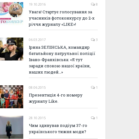
19.10.2016
8
Увага! Стартує голосування за
учасників фотоконкурсу до 2-х
річчя журналу «LIKE»!
06.03.2017
3
Ірина ЗЕЛІНСЬКА, командир
батальйону патрульної поліції
Івано-Франківська: «Я тут
заради спокою нашої країни,
наших людей…»
08.06.2015
1
Презентація 4-го номеру
журналу Like.
28.10.2015
1
Чим здивував подіум 37-го
українського тижня моди?