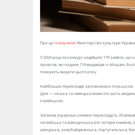
Про це
повідомляє
Міністерство культури Україн
У 2026 році на конкурс надійшло 179 заявок, що н
проєктів, які подали 119 видавців із 44 країн. Е
планують видати цього року.
Найбільше перекладів заплановано польською — 
Далі — чеська та німецька мови (по шість видан
італійською.
Загалом українські книжки перекладуть 30 мовам
латвійська та македонська (по чотири книжки), гр
шведська, азербайджанська, португальська, бенга