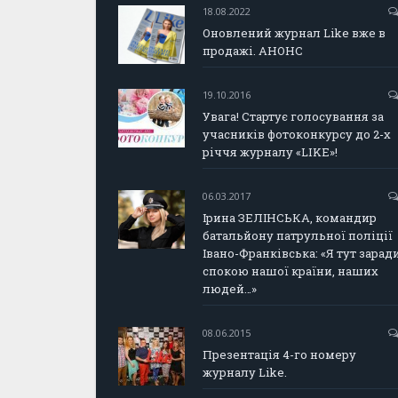
18.08.2022
Оновлений журнал Like вже в
продажі. АНОНС
19.10.2016
Увага! Стартує голосування за
учасників фотоконкурсу до 2-х
річчя журналу «LIKE»!
06.03.2017
Ірина ЗЕЛІНСЬКА, командир
батальйону патрульної поліції
Івано-Франківська: «Я тут зарад
спокою нашої країни, наших
людей…»
08.06.2015
Презентація 4-го номеру
журналу Like.