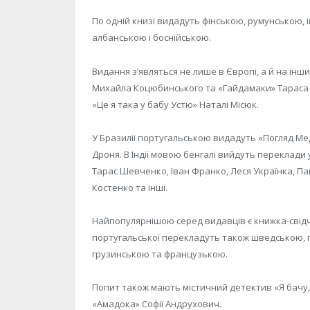
По одній книзі видадуть фінською, румунською, 
албанською і боснійською.
Видання з’являться не лише в Європі, а й на інши
Михайла Коцюбинського та «Гайдамаки» Тараса
«Це я така у бабу Устю» Наталі Місюк.
У Бразилії португальською видадуть «Погляд Ме
Дроня. В Індії мовою бенгалі вийдуть переклади 
Тарас Шевченко, Іван Франко, Леся Українка, П
Костенко та інші.
Найпопулярнішою серед видавців є книжка-свідчен
португальської перекладуть також шведською, 
грузинською та французькою.
Попит також мають містичний детектив «Я бачу,
«Амадока» Софії Андрухович.