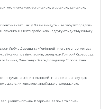
івритом, японською, естонською, угорською, данською,
х континентах. Так, у Лівані вийдуть «Тіні забутих предків»
 Шевченка. В Єгипті арабською надрукують дитячу книжку
дузи» Любка Дереша та «Гемінґвей нічого не знає» Артура
українських поетів-класиків, серед яких Григорій Сковорода,
авло Тичина, Олександр Олесь, Володимир Сосюра, Ліна
ня сучасної війни «Гемінґвей нічого не знає», яку крім
польською, литовською, англійською, словацькою,
 вас цікавить пітьма» Ілларіона Павлюка та роман