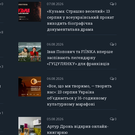
0
07.08.2026
0
«Кузьма: Страшно веселий»: 13
серпня у всеукраїнський прокат
виходить біографічна
документальна драма
8
06.08.2026
0
Іван Попович та FIÏNKA вперше
заспівають легендарну
«ГУЦУЛЯНКУ» для франківців
3
06.08.2026
0
и
«Все, що ми творимо, — творить
нас»: 23 серпня Україна
об’єднається у 16-годинному
культурному марафоні
1
05.08.2026
0
Артур Дронь відкрив онлайн-
книгарню