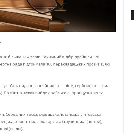
и.
а 18 більше, ніж торік. Технічний відбір пройшли 176
кспертна рада підтримала 100 перекладацьких проєктів, які
девʼять видань, англійською — вісім, сербською — сім.
ь). По пʼять книжок вийде арабською, французькою та
и. Серед них також словацька, іспанська, литовська,
ецька, хорватська, болгарська і грузинська (по три),
лі (по дві).