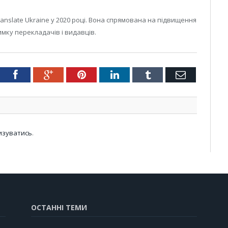
anslate Ukraine у 2020 році. Вона спрямована на підвищення
римку перекладачів і видавців.
tter
Facebook
Google+
Pinterest
LinkedIn
Tumblr
Email
изуватись
.
ОСТАННІ ТЕМИ