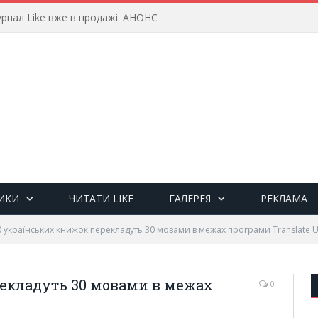
рнал Like вже в продажі. АНОНС
ИКИ
ЧИТАТИ LIKE
ГАЛЕРЕЯ
РЕКЛАМА
0 українських книжок перекладуть 30 мовами в межах програми Translate U
рекладуть 30 мовами в межах
0