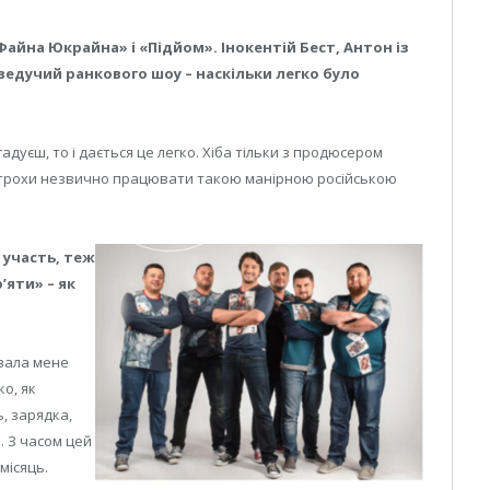
айна Юкрайна» і «Підйом». Інокентій Бест, Антон із
ведучий ранкового шоу – наскільки легко було
адуєш, то і дається це легко. Хіба тільки з продюсером
о трохи незвично працювати такою манірною російською
е участь, теж
’яти» – як
вала мене
ко, як
, зарядка,
. З часом цей
місяць.