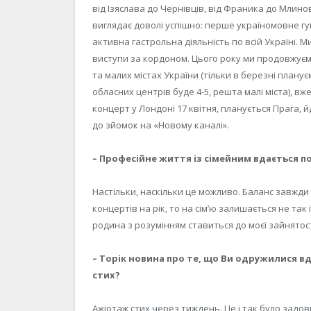
від Ізяслава до Чернівців, від Франика до Млинов
виглядає доволі успішно: перше україномовне гу
активна гастрольна діяльність по всій Україні. 
виступи за кордоном. Цього року ми продовжуєм
та малих містах України (тільки в березні планує
обласних центрів буде 4-5, решта малі міста), в
концерт у Лондоні 17 квітня, планується Прага, 
до зйомок на «Новому каналі».
– Професійне життя із сімейним вдається п
Настільки, наскільки це можливо. Баланс завжди
концертів на рік, то на сім’ю залишається не так 
родина з розумінням ставиться до моєї зайнятост
– Торік новина про те, що Ви одружилися вд
стих?
Ажіотаж стих через тиждень. Це і так було задовг