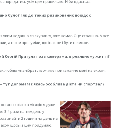
розпорядитись усім цим правильно. Ніби вдається.
ашно було? І як до таких ризикованих поїздок
 з яким недавно спілкувався, вже немає. Оце страшно. А все
ли, а потім зрозуміли, що інакше і бути не може.
й Сергій Притула поза камерами, в реальному житті?
 так люблю «панібратство», яке притаманне мені на екрані.
– тут допомагає якась особлива дієта чи спортзал?
 останніх кілька місяців я дуже
е 3-4 рази на тиждень у
араз знайти 2 години на день на
часом щось із цим придумаю.