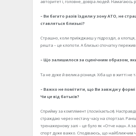
авторитет і, головне, довіра людей. Намагаюсь 
– Ви багато разів їздили у зону АТО, не стр
ставляться близькі?
Страшно, коли приїжджаєш у підрозділ, а хлопця,
решта – це клопоти. А близькі спочатку пережива
– Що залишилося за сценічним образом, яки
Та не дуже й велика різниця. Хіба що в житті не
– Важко не помітити, що Ви завжди у формі 
Чи це від батьків?
Сприйму за комплімент (
посміхається
). Насправді
страждаю через нестачу часу на спортзал. Раніш
тренажерному залі – це було як «Отче наш». А з
спорт дуже важко. Сподіваюсь, що найближчим 