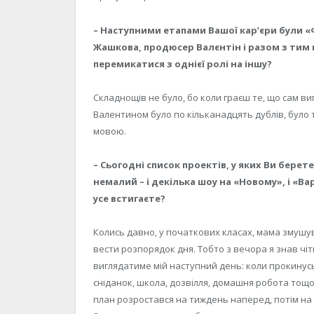
– Наступними етапами Вашої кар’єри були «Ф
Жашкова, продюсер Валєнтін і разом з тим 
перемикатися з однієї ролі на іншу?
Складнощів не було, бо коли граєш те, що сам виг
Валентином було по кільканадцять дублів, бул
мовою.
– Сьогодні список проектів, у яких Ви берет
немалий – і декілька шоу на «Новому», і «Вар
усе встигаєте?
Колись давно, у початкових класах, мама змушу
вести розпорядок дня. Тобто з вечора я знав чіт
виглядатиме мій наступний день: коли прокинусь
сніданок, школа, дозвілля, домашня робота тощо
план розростався на тиждень наперед, потім на 