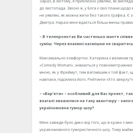
Зараз, в лютому, я приблизно уявляю, як вигляда
до листопада. Звісно ж, у Бога є свої плани щодо
не уявляю, як можна жити без такого графіка. Є зй
Дмитра. Наразі мені вдається більш-менш прави
– В телепроектах Ви частенько маєте співвед
суміш. Через взаємні насмішки не сваритесь
Максимально комфортно. Катерина є великим про
«Comedy Woman», знімається у повнометражних фі
мною, як у Фреймут, тим вагомішим є той факт, щ
навпаки, підсилила його. Рейтинги «Хто зверху?» 
– «Вар’яти» – особливий для Вас проект, та
взагалі зважилися на таку авантюру – запо
україномовне гумор-шоу?
Мені завжди було дико від того, що в країні з і
україномовного гумористичного шоу. Тому майже 