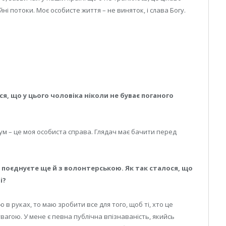
йні потоки. Моє особисте життя – не виняток, і слава Богу.
ься, що у цього чоловіка ніколи не буває поганого
сум – це моя особиста справа. Глядач має бачити перед
 поєднуєте ще й з волонтерською. Як так сталося, що
і?
ю в руках, то маю зробити все для того, щоб ті, хто це
вагою. У мене є певна публічна впізнаваність, якийсь