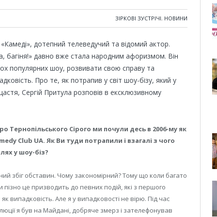
ЗІРКОВІ ЗУСТРІЧІ
,
НОВИНИ
з «Камеді», дотепний телеведучий та відомий актор.
а, багіня!» давно вже стала народним афоризмом. Він
лькох популярних шоу, розвивати свою справу та
падковість. Про те, як потрапив у світ шоу-бізу, який у
щастя, Сергій Притула розповів в ексклюзивному
про Тернопільського Сірого ми почули десь в 2006-му як
edy Club UA. Як Ви туди потрапили і взагалі з чого
лях у шоу-біз?
ний збіг обставин. Чому закономірний? Тому що коли багато
 пізно це призводить до певних подій, які з першого
як випадковість. Але я у випадковості не вірю. Під час
юції я був на Майдані, добряче змерз і зателефонував