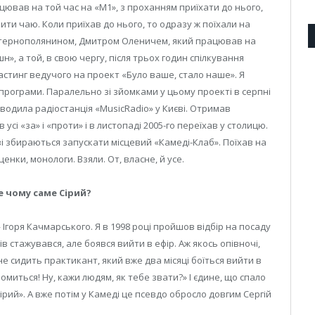
цював на той час на «М1», з проханням приїхати до нього,
опити чаю. Коли приїхав до нього, то одразу ж поїхали на
 тернополянином, Дмитром Оленичем, який працював на
, а той, в свою чергу, після трьох годин спілкування
астинг ведучого на проект «Було ваше, стало наше». Я
 програми. Паралельно зі зйомками у цьому проекті в серпні
оводила радіостанція «MusicRadio» у Києві. Отримав
сі «за» і «проти» і в листопаді 2005-го переїхав у столицю.
ві збираються запускати місцевий «Камеді-Клаб». Поїхав на
енки, монологи. Взяли. От, власне, й усе.
е чому саме Сірий?
 Ігоря Качмарського. Я в 1998 році пройшов відбір на посаду
ів стажувався, але боявся вийти в ефір. Аж якось опівночі,
ене сидить практикант, який вже два місяці боїться вийти в
йомиться! Ну, кажи людям, як тебе звати?» І єдине, що спало
Сірий». А вже потім у Камеді це псевдо обросло довгим Сергій