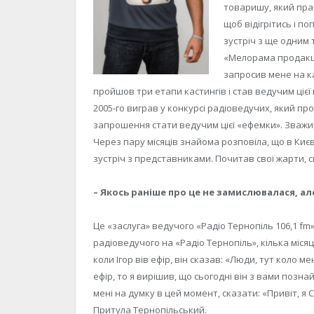
товаришу, який пра
щоб відігрітись і п
зустріч з ще одним
«Мелорама продакшн»
запросив мене на к
пройшов три етапи кастингів і став ведучим цієї
2005-го виграв у конкурсі радіоведучих, який пр
запрошення стати ведучим цієї «ефемки». Зважив у
Через пару місяців знайома розповіла, що в Киє
зустріч з представниками. Почитав свої жарти, сц
– Якось раніше про це не замислювалася, ал
Це «заслуга» ведучого «Радіо Тернопіль 106,1 fm»
радіоведучого на «Радіо Тернопіль», кілька місяц
коли Ігор вів ефір, він сказав: «Люди, тут коло м
ефір, то я вирішив, що сьогодні він з вами позна
мені на думку в цей момент, сказати: «Привіт, я 
Притула Тернопільський.