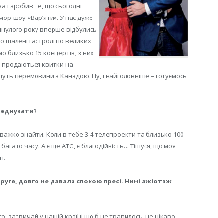
а і зробив те, що сьогодні
мор-шоу «Вар’яти». У нас дуже
Минулого року вперше відбулись
о шалені гастролі по великих
мо близько 15 концертів, з них
же продаються квитки на
йдуть перемовини з Канадою. Ну, і найголовніше – готуємось
оєднувати?
 важко знайти. Коли в тебе 3-4 телепроекти та близько 100
і багато часу. А є ще АТО, є благодійність… Тішуся, що моя
і.
руге, довго не давала спокою пресі. Нині ажіотаж
о, зазвичай у нашій країні що б не трапилось, це цікаво