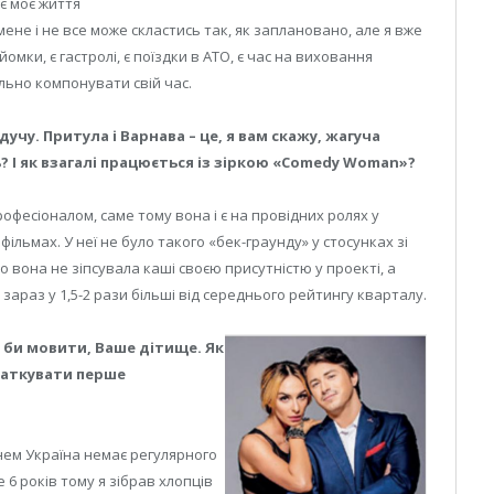
є моє життя
 мене і не все може скластись так, як заплановано, але я вже
омки, є гастролі, є поїздки в АТО, є час на виховання
льно компонувати свій час.
учу. Притула і Варнава – це, я вам скажу, жагуча
? І як взагалі працюється із зіркою «Comedy Woman»?
фесіоналом, саме тому вона і є на провідних ролях у
льмах. У неї не було такого «бек-граунду» у стосунках зі
о вона не зіпсувала каші своєю присутністю у проекті, а
зараз у 1,5-2 рази більші від середнього рейтингу кварталу.
к би мовити, Ваше дітище. Як
чаткувати перше
менем Україна немає регулярного
6 років тому я зібрав хлопців