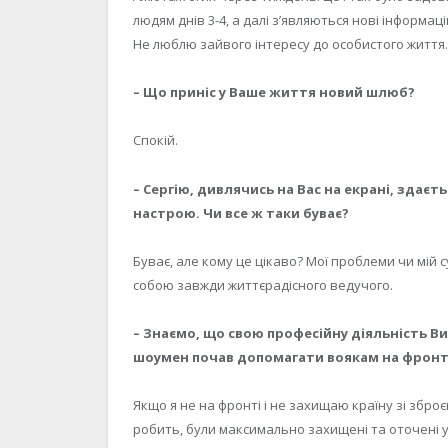
людям днів 3-4, а далі з’являються нові інформаці
Не люблю зайвого інтересу до особистого життя.
– Що приніс у Ваше життя новий шлюб?
Спокій.
– Сергію, дивлячись на Вас на екрані, здаєт
настрою. Чи все ж таки буває?
Буває, але кому це цікаво? Мої проблеми чи мій 
собою завжди життєрадісного ведучого.
– Знаємо, що свою професійну діяльність Ви
шоумен почав допомагати воякам на фронт
Якщо я не на фронті і не захищаю країну зі зброє
робить, були максимально захищені та оточені у