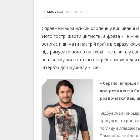
BY
MARYANA
ON
25.01.2017
·
Справжній український хлопець у вишиванці і
Його гострі жарти цитують, а фраза «Не жінк
встигає піднімати настрій країні в одразу кі
підтримувати вояків на сході. І не вірить у ви
реальному житті та що потрібно людині для 
інтерв’ю для журналу «Like».
– Сергію, вперше 
про резидента Com
розпочався Ваш ш
Відбувся закономір
працюєш, то рано чи
погляду виглядають 
Помаранчевої револ