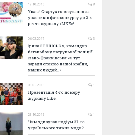
19.10.2016
8
Увага! Стартує голосування за
учасників фотоконкурсу до 2-х
річчя журналу «LIKE»!
06.03.2017
3
Ірина ЗЕЛІНСЬКА, командир
батальйону патрульної поліції
Івано-Франківська: «Я тут
заради спокою нашої країни,
наших людей…»
08.06.2015
1
Презентація 4-го номеру
журналу Like.
28.10.2015
1
Чим здивував подіум 37-го
українського тижня моди?