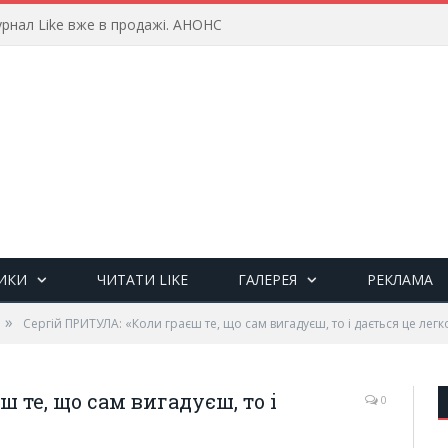
рнал Like вже в продажі. АНОНС
ИКИ
ЧИТАТИ LIKE
ГАЛЕРЕЯ
РЕКЛАМА
»
Сергій ПРИТУЛА: «Коли граєш те, що сам вигадуєш, то і дається це легк
 те, що сам вигадуєш, то і
0