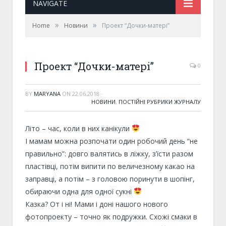
NAVIGATE
»
»
Home
Новини
Проект “Дочки-матері”
Проект “Дочки-матері”
0
BY
MARYANA
ON
22.06.2018
·
НОВИНИ
,
ПОСТІЙНІ РУБРИКИ ЖУРНАЛУ
Літо – час, коли в них канікули
І мамам можна розпочати один робочий день “не
правильно”: довго валятись в ліжку, з’їсти разом
пластівці, потім випити по величезному какао на
заправці, а потім – з головою поринути в шопінг,
обираючи одна для одної сукні
Казка? От і ні! Мами і доні нашого нового
фотопроекту – точно як подружки. Схожі смаки в