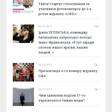
Увага! Стартує голосування за
учасників фотоконкурсу до 2-х
річчя журналу «LIKE»!
06.03.2017
3
Ірина ЗЕЛІНСЬКА, командир
батальйону патрульної поліції
Івано-Франківська: «Я тут заради
спокою нашої країни, наших
людей…»
08.06.2015
1
Презентація 4-го номеру журналу
Like.
28.10.2015
1
Чим здивував подіум 37-го
українського тижня моди?