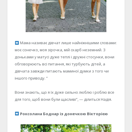
Мама називає дівчат лише найніжнішими словами:
моє сонечко, моя зірочка, мій скарб неземний. З
доньками у матусі дуже теплі і дружні стосунки, вони
обговорюють всі питання, які турбують дітей, а
дівчата завжди питають маминої думки з того чи
іншого приводу. ”
Вони знають, що я їх дуже сильно люблю і роблю все
для того, щоб вони були щасливі”, — ділиться Надія.
Роксолана Боднар із донечкою Вікторією