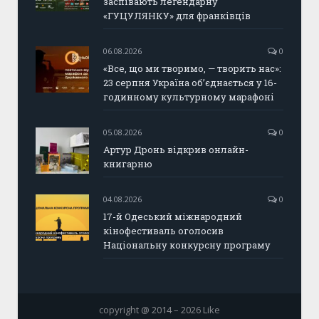
заспівають легендарну
«ГУЦУЛЯНКУ» для франківців
06.08.2026
0
«Все, що ми творимо, — творить нас»:
23 серпня Україна об’єднається у 16-
годинному культурному марафоні
05.08.2026
0
Артур Дронь відкрив онлайн-
книгарню
04.08.2026
0
17-й Одеський міжнародний
кінофестиваль оголосив
Національну конкурсну програму
copyright @ 2014 – 2026 Like