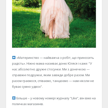
«Материнство — найважча з робіт, що приносить
радість». Ніжно мама називає доню Юляся і каже: “У
нас абсолютно дружні стосунки. Ми з донечкою —
справжні подружки, яким завжди добре разом. Ми
разом граємося, співаємо, танцюємо — нам ніколи не
буває сумно удвох”.
Більше – у новому номері журналу “Like”, він вже на
поличках магазинів.