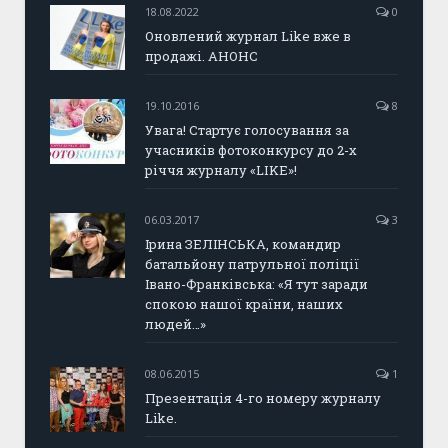
18.08.2022
0
Оновлений журнал Like вже в
продажі. АНОНС
19.10.2016
8
Увага! Стартує голосування за
учасників фотоконкурсу до 2-х
річчя журналу «LIKE»!
06.03.2017
3
Ірина ЗЕЛІНСЬКА, командир
батальйону патрульної поліції
Івано-Франківська: «Я тут заради
спокою нашої країни, наших
людей…»
08.06.2015
1
Презентація 4-го номеру журналу
Like.