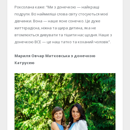
Роксолана каже: “Ми з донечкою — найкращі
подруги. Всі наймиліші слова світу стосуються моєї
дівчинки. Вона — наше ясне сонечко. Це дуже
життєрадісна, ніжна та щира дитина, яка не
втомлюється дивувати та тішити нас щодня. Наше з
донечкою ВСЕ — це наш татко та коханий чоловік”.
Мариля Овчар Матковська з донечкою
Катрусею