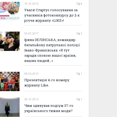
19.10.2016
8
Увага! Стартує голосування за
учасників фотоконкурсу до 2-х
річчя журналу «LIKE»!
06.03.2017
3
Ірина ЗЕЛІНСЬКА, командир
батальйону патрульної поліції
Івано-Франківська: «Я тут
заради спокою нашої країни,
наших людей…»
08.06.2015
1
Презентація 4-го номеру
журналу Like.
28.10.2015
1
Чим здивував подіум 37-го
українського тижня моди?