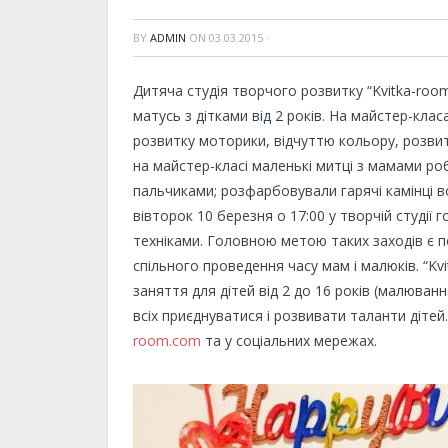
BY
ADMIN
ON
03.03.2015
·
Дитяча студія творчого розвитку “Kvitka-ro
матусь з дітками від 2 років. На майстер-кла
розвитку моторики, відчуттю кольору, розвит
на майстер-класі маленькі митці з мамами ро
пальчиками; розфарбовували гарячі камінці 
вівторок 10 березня о 17:00 у творчій студії
техніками. Головною метою таких заходів є п
спільного проведення часу мам і малюків. “Kv
заняття для дітей від 2 до 16 років (малюванн
всіх приєднуватися і розвивати таланти дітей.
room.com
та у соціальних мережах.