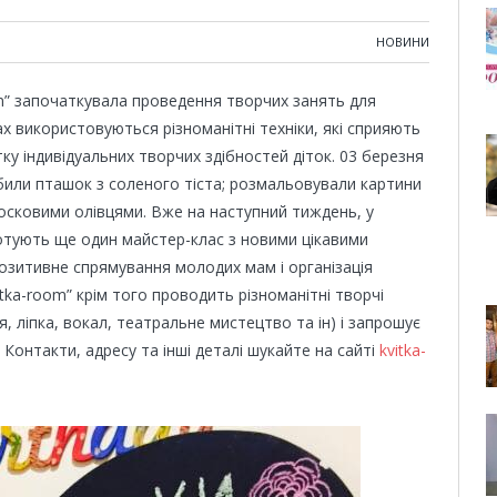
НОВИНИ
om” започаткувала проведення творчих занять для
сах використовуються різноманітні техніки, які сприяють
ку індивідуальних творчих здібностей діток. 03 березня
били пташок з соленого тіста; розмальовували картини
восковими олівцями. Вже на наступний тиждень, у
 готують ще один майстер-клас з новими цікавими
озитивне спрямування молодих мам і організація
itka-room” крім того проводить різноманітні творчі
я, ліпка, вокал, театральне мистецтво та ін) і запрошує
 Контакти, адресу та інші деталі шукайте на сайті
kvitka-