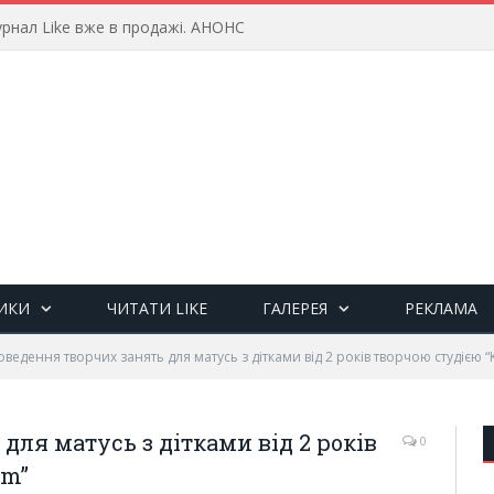
рнал Like вже в продажі. АНОНС
ИКИ
ЧИТАТИ LIKE
ГАЛЕРЕЯ
РЕКЛАМА
ведення творчих занять для матусь з дітками від 2 років творчою студією “
для матусь з дітками від 2 років
0
om”