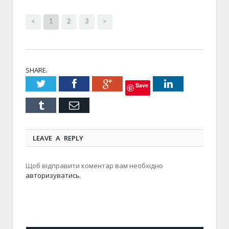
<
1
2
3
>
SHARE.
Twitter
Facebook
Google+
LinkedIn
Save
Tumblr
Email
LEAVE A REPLY
Щоб відправити коментар вам необхідно
авторизуватись
.