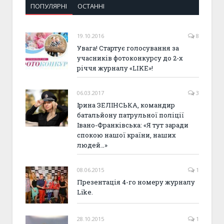
ПОПУЛЯРНІ
ОСТАННІ
19.10.2016
8
Увага! Стартує голосування за
учасників фотоконкурсу до 2-х
річчя журналу «LIKE»!
06.03.2017
3
Ірина ЗЕЛІНСЬКА, командир
батальйону патрульної поліції
Івано-Франківська: «Я тут заради
спокою нашої країни, наших
людей…»
08.06.2015
1
Презентація 4-го номеру журналу
Like.
28.10.2015
1