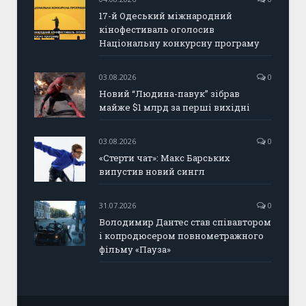
17-й Одеський міжнародний
кінофестиваль оголосив
Національну конкурсну програму
03.08.2026
0
Новий “Людина-павук” зібрав
майже $1 млрд за перші вихідні
03.08.2026
0
«Стерти чат»: Макс Барських
випустив новий сингл
31.07.2026
0
Володимир Дантес став співавтором
і копродюсером повнометражного
фільму «Пауза»