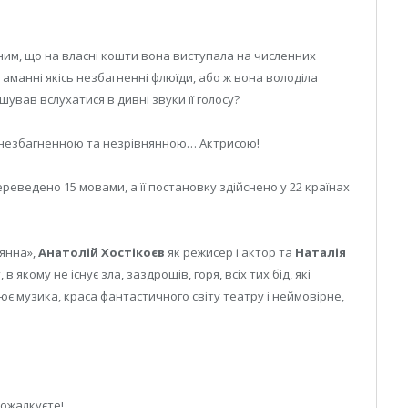
шним, що на власні кошти вона виступала на численних
аманні якісь незбагненні флюїди, або ж вона володіла
ував вслухатися в дивні звуки її голосу?
, незбагненною та незрівнянною… Актрисою!
ереведено 15 мовами, а її постановку здійснено у 22 країнах
нянна»,
Анатолій Хостікоєв
як режисер і актор та
Наталія
 якому не існує зла, заздрощів, горя, всіх тих бід, які
є музика, краса фантастичного світу театру і неймовірне,
пожалкуєте!