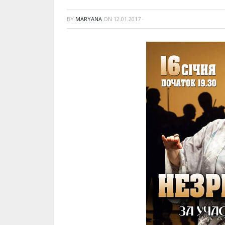
BY
MARYANA
ON
12.01.2017
·