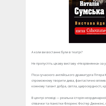
А коли ви востаннє були в театрі?
Не пропустіть цікаву виставу «Незрівнянна» за у
П’єса сучасного англійського драматурга Пітера
спроможному творити дива, фантастично вплива
кожному талант добра, світла, щиросердності, кр
В центрі оповіді — реальна історія неординарної
співачки та піаністки Флоренс Фостер Дженкінс,