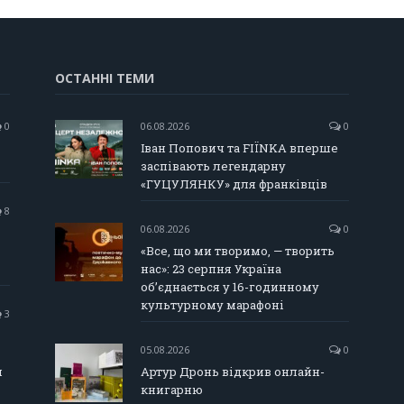
ОСТАННІ ТЕМИ
0
06.08.2026
0
Іван Попович та FIÏNKA вперше
заспівають легендарну
«ГУЦУЛЯНКУ» для франківців
8
06.08.2026
0
«Все, що ми творимо, — творить
нас»: 23 серпня Україна
об’єднається у 16-годинному
культурному марафоні
3
05.08.2026
0
и
Артур Дронь відкрив онлайн-
книгарню