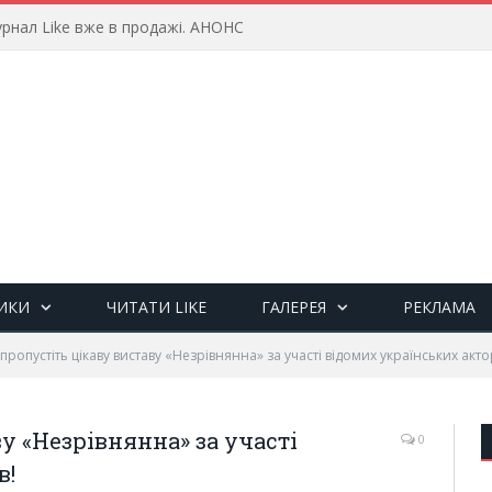
рнал Like вже в продажі. АНОНС
ИКИ
ЧИТАТИ LIKE
ГАЛЕРЕЯ
РЕКЛАМА
пропустіть цікаву виставу «Незрівнянна» за участі відомих українських акто
у «Незрівнянна» за участі
0
в!