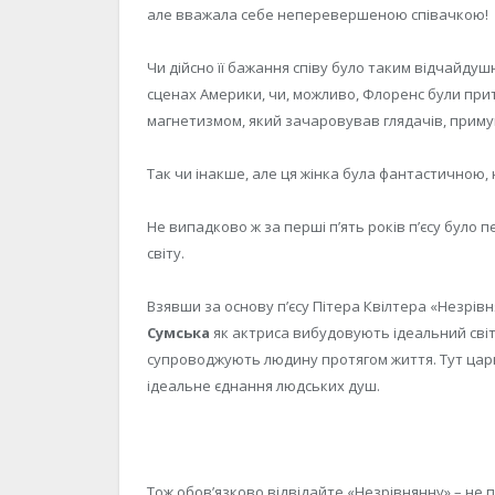
але вважала себе неперевершеною співачкою!
Чи дійсно її бажання співу було таким відчайду
сценах Америки, чи, можливо, Флоренс були прит
магнетизмом, який зачаровував глядачів, примуш
Так чи інакше, але ця жінка була фантастичною
Не випадково ж за перші п’ять років п’єсу було п
світу.
Взявши за основу п’єсу Пітера Квілтера «Незрів
Сумська
як актриса вибудовують ідеальний світ, в
супроводжують людину протягом життя. Тут царю
ідеальне єднання людських душ.
Тож обов’язково відвідайте «Незрівнянну» – не 