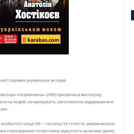
часті відомих українських акторів!
 Квілтера «Незрівнянна» (2005) присвячена мистецтву,
ти на людей, зачаровувати, захоплювати, відкриваючи в
аси.
 особистості кінця ХІХ — початку ХХ століття, американської
 яка стала відомою попри повну відсутність музичних даних,