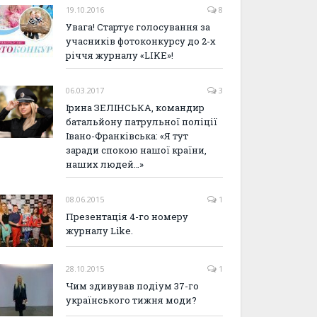
19.10.2016
8
Увага! Стартує голосування за
учасників фотоконкурсу до 2-х
річчя журналу «LIKE»!
06.03.2017
3
Ірина ЗЕЛІНСЬКА, командир
батальйону патрульної поліції
Івано-Франківська: «Я тут
заради спокою нашої країни,
наших людей…»
08.06.2015
1
Презентація 4-го номеру
журналу Like.
28.10.2015
1
Чим здивував подіум 37-го
українського тижня моди?