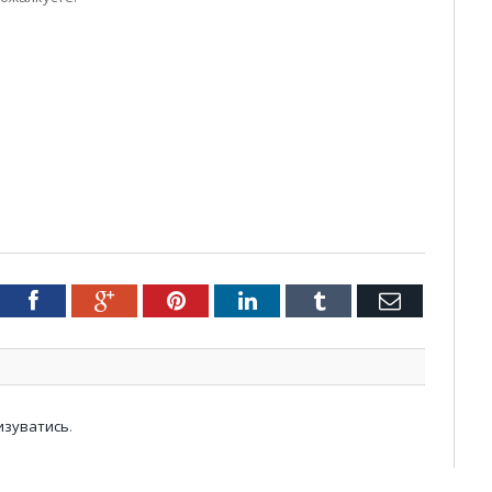
tter
Facebook
Google+
Pinterest
LinkedIn
Tumblr
Email
изуватись
.