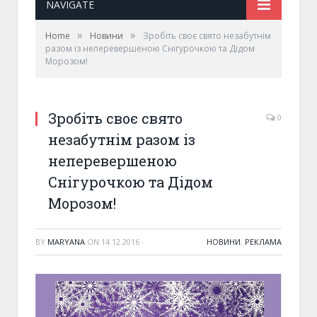
NAVIGATE
»
»
Home
Новини
Зробіть своє свято незабутнім
разом із неперевершеною Снігурочкою та Дідом
Морозом!
Зробіть своє свято
0
незабутнім разом із
неперевершеною
Снігурочкою та Дідом
Морозом!
BY
MARYANA
ON
14.12.2016
·
НОВИНИ
,
РЕКЛАМА