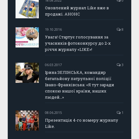
18.08.2022
0
Оновлений журнал Like вже в
продажі. АНОНС
19.10.2016
8
Увага! Стартує голосування за
учасників фотоконкурсу до 2-х
річчя журналу «LIKE»!
06.03.2017
3
Ірина ЗЕЛІНСЬКА, командир
батальйону патрульної поліції
Івано-Франківська: «Я тут заради
спокою нашої країни, наших
людей…»
08.06.2015
1
Презентація 4-го номеру журналу
Like.