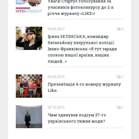
Увага! Стартує голосування за
учасників фотоконкурсу до 2-х
річчя журналу «LIKE»!
06.03.2017
3
Ірина ЗЕЛІНСЬКА, командир
батальйону патрульної поліції
Івано-Франківська: «Я тут заради
спокою нашої країни, наших
людей…»
08.06.2015
1
Презентація 4-го номеру журналу
Like.
28.10.2015
1
Чим здивував подіум 37-го
українського тижня моди?