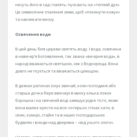
несуть його в сад і палять: пускають на «теплий дух».
Це символічне спалення зими, щоб «покинути кожух»
та накликати весну.
Освячення води
В цей день біля церкви святять воду. І вода, освячена
в навечір’я Богоявлення, так звана «вечірня вода», в
народі вважається святішою, ніж з Водохреща. Вона
довго не псується та вважається цілющою.
В деяких регіонах існує звичай, коли господиня або
старша дочка бере ввечері в миску кілька ложок
борошна і на свяченій воді замішує рідке тісто, яким
вона малює хрести на всіх чотирьох стінах хати, в
сінях, коморі, стайні та в інших господарських
будівлях і всюди над дверима – «від усього злого».
Чоловік освячує всіх свяченою водою, примовляючи: