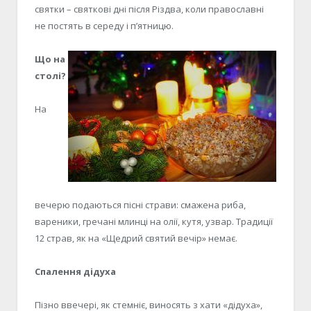
святки – святкові дні після Різдва, коли православні
не постять в середу і п’ятницю.
Що на
столі?
На
вечерю подаються пісні страви: смажена риба,
вареники, гречані млинці на олії, кутя, узвар. Традиції
12 страв, як на «Щедрий святий вечір» немає.
Спалення дідуха
Пізно ввечері, як стемніє, виносять з хати «дідуха»,