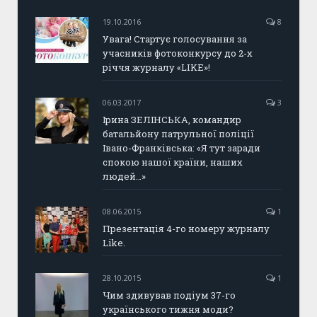
19.10.2016
8
Увага! Стартує голосування за
учасників фотоконкурсу до 2-х
річчя журналу «LIKE»!
06.03.2017
3
Ірина ЗЕЛІНСЬКА, командир
батальйону патрульної поліції
Івано-Франківська: «Я тут заради
спокою нашої країни, наших
людей…»
08.06.2015
1
Презентація 4-го номеру журналу
Like.
28.10.2015
1
Чим здивував подіум 37-го
українського тижня моди?