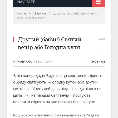
NAVIGATE
»
»
Home
Новини
Другий (бабин) Святий вечір
або Голодна кутя
Другий (бабин) Святий
0
вечір або Голодна кутя
BY
MARYANA
ON
15.01.2017
·
НОВИНИ
В ніч напередодні Водохреща християни східного
обряду святкують «Голодну кутю» або другий
святвечір. Увесь цей день віруючі люди нічого не
їдять, як і на перший Святвечір – постують,
вечеряти сідають за «покликом» першої зірки.
Водохресним святвечором завершуються Різдвяні