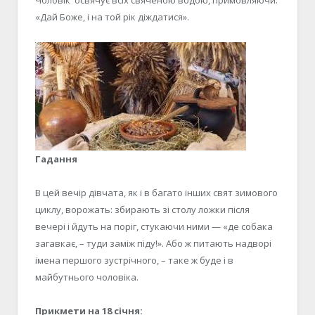
«Дай Боже, і на той рік діждатися».
Гадання
В цей вечір дівчата, як і в багато інших свят зимового
циклу, ворожать: збирають зі столу ложки після
вечері і йдуть на поріг, стукаючи ними — «де собака
загавкає, – туди заміж піду!». Або ж питають надворі
імена першого зустрічного, – таке ж буде і в
майбутнього чоловіка.
Прикмети на 18 січня: