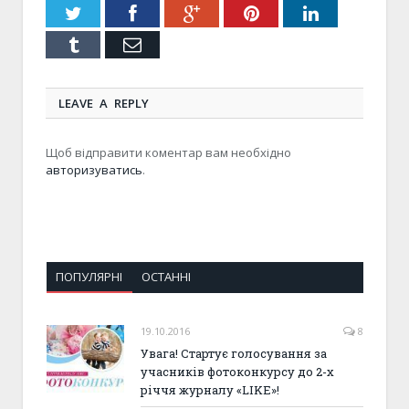
Twitter
Facebook
Google+
Pinterest
LinkedIn
Tumblr
Email
LEAVE A REPLY
Щоб відправити коментар вам необхідно
авторизуватись
.
ПОПУЛЯРНІ
ОСТАННІ
19.10.2016
8
Увага! Стартує голосування за
учасників фотоконкурсу до 2-х
річчя журналу «LIKE»!