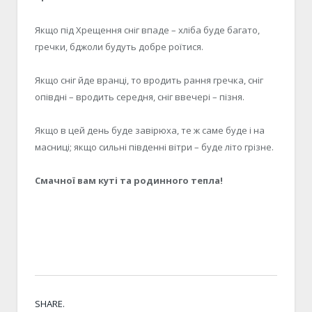
Якщо під Хрещення сніг впаде – хліба буде багато,
гречки, бджоли будуть добре роїтися.
Якщо сніг йде вранці, то вродить рання гречка, сніг
опівдні – вродить середня, сніг ввечері – пізня.
Якщо в цей день буде завірюха, те ж саме буде і на
масниці; якщо сильні південні вітри – буде літо грізне.
Смачної вам куті та родинного тепла!
SHARE.