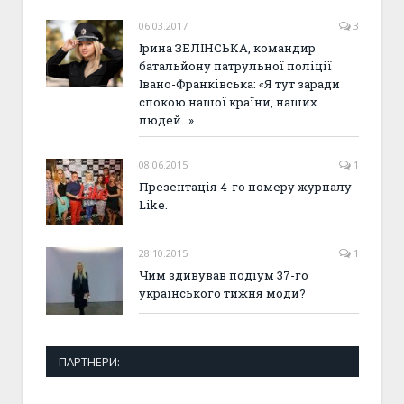
06.03.2017
3
Ірина ЗЕЛІНСЬКА, командир
батальйону патрульної поліції
Івано-Франківська: «Я тут заради
спокою нашої країни, наших
людей…»
08.06.2015
1
Презентація 4-го номеру журналу
Like.
28.10.2015
1
Чим здивував подіум 37-го
українського тижня моди?
ПАРТНЕРИ: