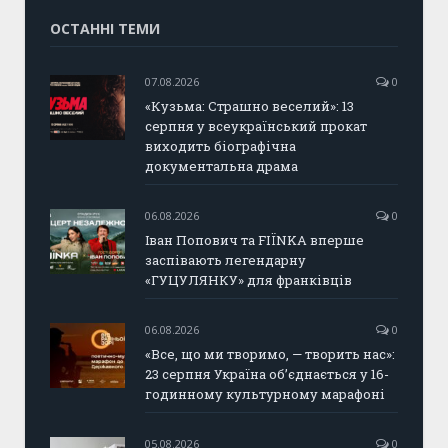
ОСТАННІ ТЕМИ
07.08.2026
0
«Кузьма: Страшно веселий»: 13
серпня у всеукраїнський прокат
виходить біографічна
документальна драма
06.08.2026
0
Іван Попович та FIÏNKA вперше
заспівають легендарну
«ГУЦУЛЯНКУ» для франківців
06.08.2026
0
«Все, що ми творимо, — творить нас»:
23 серпня Україна об’єднається у 16-
годинному культурному марафоні
05.08.2026
0