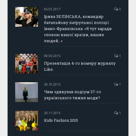
06.03.2017
3
Ірина ЗЕЛІНСЬКА, командир
батальйону патрульної поліції
Івано-Франківська: «Я тут заради
спокою нашої країни, наших
людей…»
08.06.2015
1
Презентація 4-го номеру журналу
Like.
28.10.2015
1
Чим здивував подіум 37-го
українського тижня моди?
20.11.2015
1
Kids Fashion 2015