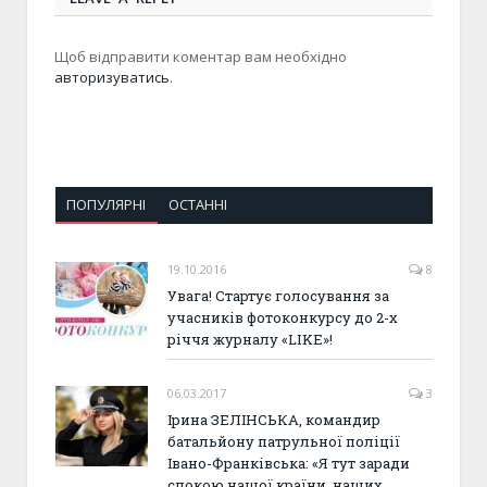
Щоб відправити коментар вам необхідно
авторизуватись
.
ПОПУЛЯРНІ
ОСТАННІ
19.10.2016
8
Увага! Стартує голосування за
учасників фотоконкурсу до 2-х
річчя журналу «LIKE»!
06.03.2017
3
Ірина ЗЕЛІНСЬКА, командир
батальйону патрульної поліції
Івано-Франківська: «Я тут заради
спокою нашої країни, наших