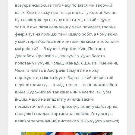
всеукраїнською, і з того часу почався мій творчий
шлях. Вже не кажу про те, що вчився у Косові. Але це
був період ще до вступу в інститут, в який я дуже
хотів. А вже після навчання у мене почалася творча
феєрія.
Тут на полицях теж чимало робіт, а чому вони
у майстерні?
Колись мене питали, де можна побачити
мої роботи? — В музеях України: Київ, Полтава,
Дрогобич, Франківськ, зрозуміло. Дуже багато
полотен у Румунії, Польщі, Канаді, США, є в Німеччині,
Чехії та навіть в Австралії. Тому я й не можу
порахувати, скільки їх усіх. Зараз такий непростий
період: спочатку — ковід, тепер — повномасштабна
війна. Художникам так само нині нелегко, як і усім
іншим. А щоб не впадати у якийсь такий
песимістичний транс, я приходжу сюди, у майстерню,
працюю і складаю картини на полицю. Готуюся до
великої персональної виставки у 2026-му
(усміхається).