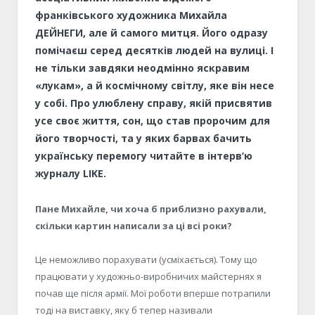
франківського художника
Михайла
ДЕЙНЕГИ
, але й самого митця. Його одразу
помічаєш серед десятків людей на вулиці. І
не тільки завдяки неодмінно яскравим
«лукам», а й космічному світлу, яке він несе
у собі. Про улюблену справу, якій присвятив
усе своє життя, сон, що став пророчим для
його творчості, та у яких барвах бачить
українську перемогу читайте в інтерв’ю
журналу LIKE.
Пане Михайле, чи хоча б приблизно рахували,
скільки картин написали за ці всі роки?
Це неможливо порахувати
(усміхається).
Тому що
працювати у художньо-виробничих майстернях я
почав ще після армії. Мої роботи вперше потрапили
тоді на виставку, яку б тепер називали