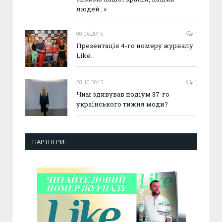
людей…»
08.06.2015
1
Презентація 4-го номеру журналу
Like.
28.10.2015
1
Чим здивував подіум 37-го
українського тижня моди?
ПАРТНЕРИ: