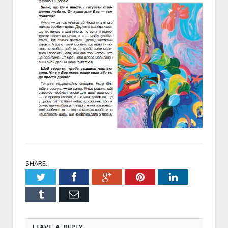
SHARE.
Twitter
Facebook
Google+
Pinterest
LinkedIn
Tumblr
Email
LEAVE A REPLY