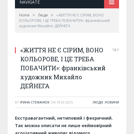
NAVIGATE
»
»
Home
Люди
«ЖИТТЯ НЕ Є СІРИМ, ВОНО
КОЛЬОРОВЕ, І ЦЕ ТРЕБА ПОБАЧИТИ»: франківський
художник Михайло ДЕЙНЕГА
«ЖИТТЯ НЕ Є СІРИМ, ВОНО
0
КОЛЬОРОВЕ, І ЦЕ ТРЕБА
ПОБАЧИТИ»: франківський
художник Михайло
ДЕЙНЕГА
BY
ІРИНА СТЕФАНЮК
ON
18.03.2025
·
ЛЮДИ
,
НОВИНИ
Екстравагантний, нетиповий і феєричний.
Так можна описати не лише неймовірний
асоціативний живопис відомого