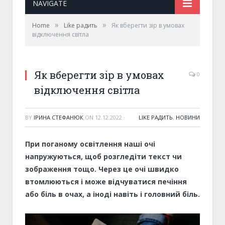
NAVIGATE
»
»
Home
Like радить
Як вберегти зір в умовах
відключення світла
Як вберегти зір в умовах
0
відключення світла
BY
ІРИНА СТЕФАНЮК
ON
12.12.2022
·
LIKE РАДИТЬ
,
НОВИНИ
При поганому освітлення наші очі
напружуються, щоб розгледіти текст чи
зображення тощо. Через це очі швидко
втомлюються і може відчуватися печіння
або біль в очах, а іноді навіть і головний біль.