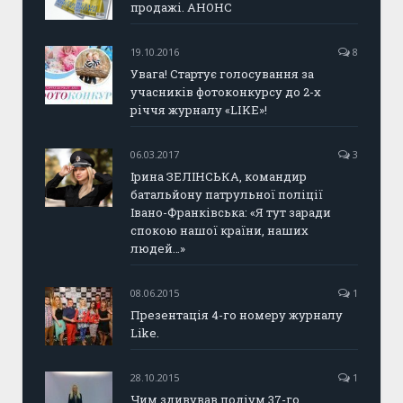
продажі. АНОНС
19.10.2016
8
Увага! Стартує голосування за
учасників фотоконкурсу до 2-х
річчя журналу «LIKE»!
06.03.2017
3
Ірина ЗЕЛІНСЬКА, командир
батальйону патрульної поліції
Івано-Франківська: «Я тут заради
спокою нашої країни, наших
людей…»
08.06.2015
1
Презентація 4-го номеру журналу
Like.
28.10.2015
1
Чим здивував подіум 37-го