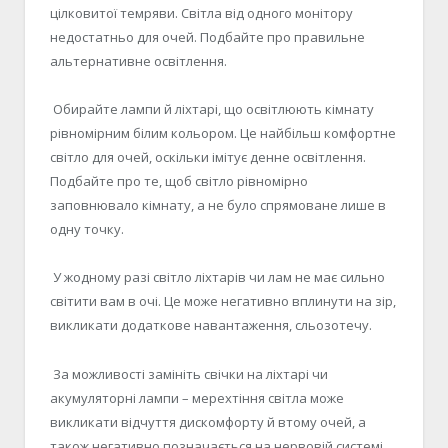
цілковитої темряви. Світла від одного монітору
недостатньо для очей. Подбайте про правильне
альтернативне освітлення.
Обирайте лампи й ліхтарі, що освітлюють кімнату
рівномірним білим кольором. Це найбільш комфортне
світло для очей, оскільки імітує денне освітлення.
Подбайте про те, щоб світло рівномірно
заповнювало кімнату, а не було спрямоване лише в
одну точку.
У жодному разі світло ліхтарів чи лам не має сильно
світити вам в очі. Це може негативно вплинути на зір,
викликати додаткове навантаження, сльозотечу.
За можливості замініть свічки на ліхтарі чи
акумуляторні лампи – мерехтіння світла може
викликати відчуття дискомфорту й втому очей, а
також негативно позначається на нервовій системі.