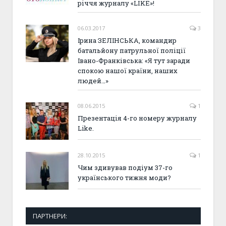
річчя журналу «LIKE»!
06.03.2017
3
Ірина ЗЕЛІНСЬКА, командир
батальйону патрульної поліції
Івано-Франківська: «Я тут заради
спокою нашої країни, наших
людей…»
08.06.2015
1
Презентація 4-го номеру журналу
Like.
28.10.2015
1
Чим здивував подіум 37-го
українського тижня моди?
ПАРТНЕРИ: