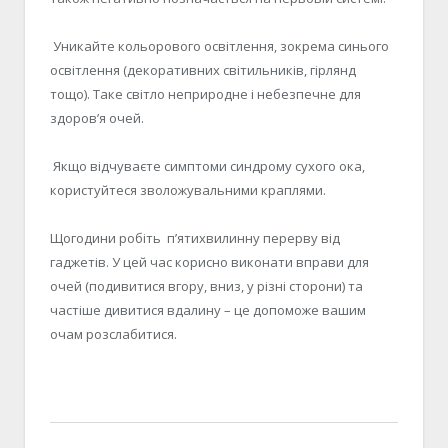
Уникайте кольорового освітлення, зокрема синього
освітлення (декоративних світильників, гірлянд
тощо). Таке світло неприродне і небезпечне для
здоров’я очей.
Якщо відчуваєте симптоми синдрому сухого ока,
користуйтеся зволожувальними краплями.
Щогодини робіть п’ятихвилинну перерву від
гаджетів. У цей час корисно виконати вправи для
очей (подивитися вгору, вниз, у різні сторони) та
частіше дивитися вдалину – це допоможе вашим
очам розслабитися.