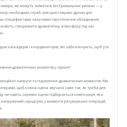
ні камери, які можуть знімати в екстремальних умовах — у
озволу необхідних служб, використовуємо дрони для
ими спецефектами залучаємо піротехнічне обладнання.
омагають створювати драматичну атмосферу під час
х.
мандою каскадерів і координаторів, які забезпечують, щоб усе
илення драматичних моментів у серіалі?
моційної напруги та підсилення драматичних моментів. Ми
исерами, щоб кожна сцена звучала саме так, як треба для
ду чи навіть окремої сцени підбирається композиція, яка
к напружений саундтрек у моменти рятувальних операцій,
м.