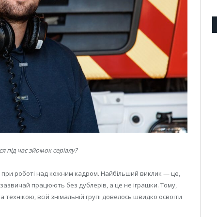
 під час зйомок серіалу?
є при роботі над кожним кадром. Найбільший виклик — це,
 зазвичай працюють без дублерів, а це не іграшки. Тому,
технікою, всій знімальній групі довелось швидко освоїти