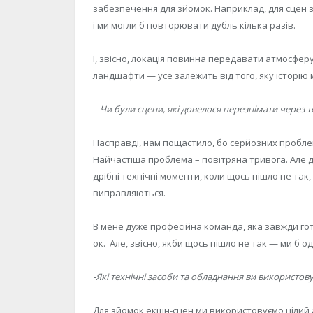
забезпечення для зйомок. Наприклад, для сцен з
і ми могли б повторювати дубль кілька разів.
І, звісно, локація повинна передавати атмосферу:
ландшафти — усе залежить від того, яку історію 
– Чи були сцени, які довелося перезнімати через 
Насправді, нам пощастило, бо серйозних проблем
Найчастіша проблема – повітряна тривога. Але 
дрібні технічні моменти, коли щось пішло не так
виправляються.
В мене дуже професійна команда, яка завжди гот
ок. Але, звісно, якби щось пішло не так — ми б 
-Які технічні засоби та обладнання ви використов
Для зйомок екшн-сцен ми використовуємо цілий 