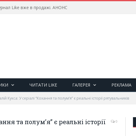
рнал Like вже в продажі. АНОНС
ИКИ
ЧИТАТИ LIKE
ГАЛЕРЕЯ
РЕКЛАМА
алій Кукса: У серіалі “Кохання та полум’я” є реальні історії рятувальників
ання та полум’я” є реальні історії
0