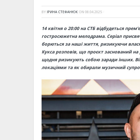
BY
ІРИНА СТЕФАНЮК
ON
08.04.2025
·
14 квітня о 20:00 на СТБ відбудеться прем’
гостросюжетна мелодрама. Серіал присвя
борються за наші життя, ризикуючи власни
Кукса розповів, що проєкт заснований на 
щодня ризикують собою заради інших. Ві
локаціями та як обирали музичний супро