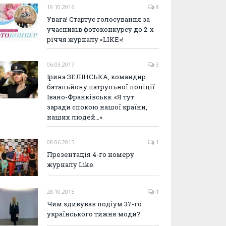
19.10.2016
8
Увага! Стартує голосування за
учасників фотоконкурсу до 2-х
річчя журналу «LIKE»!
06.03.2017
3
Ірина ЗЕЛІНСЬКА, командир
батальйону патрульної поліції
Івано-Франківська: «Я тут
заради спокою нашої країни,
наших людей…»
08.06.2015
1
Презентація 4-го номеру
журналу Like.
28.10.2015
1
Чим здивував подіум 37-го
українського тижня моди?