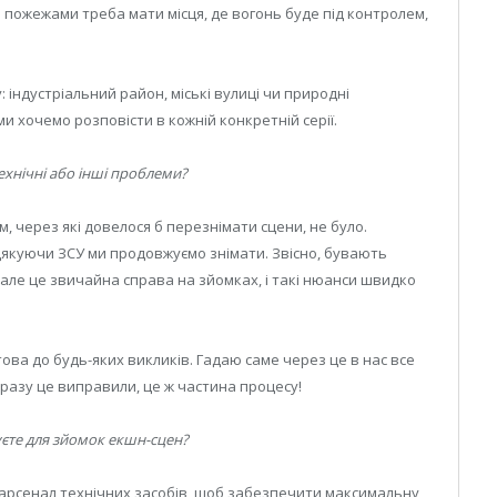
 пожежами треба мати місця, де вогонь буде під контролем,
 індустріальний район, міські вулиці чи природні
ми хочемо розповісти в кожній конкретній серії.
технічні або інші проблеми?
, через які довелося б перезнімати сцени, не було.
дякуючи ЗСУ ми продовжуємо знімати. Звісно, бувають
, але це звичайна справа на зйомках, і такі нюанси швидко
ова до будь-яких викликів. Гадаю саме через це в нас все
одразу це виправили, це ж частина процесу!
уєте для зйомок екшн-сцен?
арсенал технічних засобів, щоб забезпечити максимальну