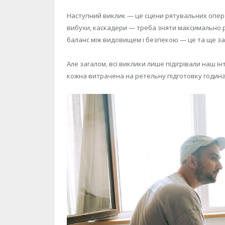
Наступний виклик — це сцени рятувальних операц
вибухи, каскадери — треба зняти максимально ре
баланс між видовищем і безпекою — це та ще за
Але загалом, всі виклики лише підігрівали наш і
кожна витрачена на ретельну підготовку година