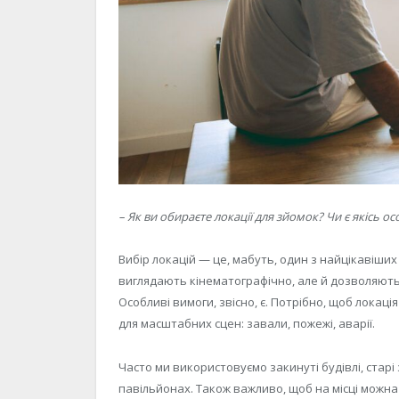
– Як ви обираєте локації для зйомок? Чи є якісь о
Вибір локацій — це, мабуть, один з найцікавіших 
виглядають кінематографічно, але й дозволяють
Особливі вимоги, звісно, є. Потрібно, щоб локац
для масштабних сцен: завали, пожежі, аварії.
Часто ми використовуємо закинуті будівлі, стар
павільйонах. Також важливо, щоб на місці можна