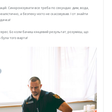
ій. Синхронізувати все треба по секундах: дим, вода,
алістично, а безпеку ніхто не скасовував. І от знайти
дачка!
нтерес. Бо коли бачиш кінцевий результат, розумієш, що
 була того варта!