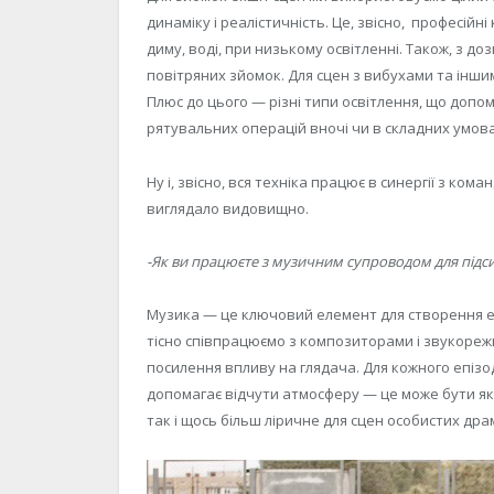
динаміку і реалістичність. Це, звісно, професій
диму, воді, при низькому освітленні. Також, з д
повітряних зйомок. Для сцен з вибухами та інш
Плюс до цього — різні типи освітлення, що доп
рятувальних операцій вночі чи в складних умова
Ну і, звісно, вся техніка працює в синергії з ко
виглядало видовищно.
-Як ви працюєте з музичним супроводом для підс
Музика — це ключовий елемент для створення е
тісно співпрацюємо з композиторами і звукореж
посилення впливу на глядача. Для кожного епізо
допомагає відчути атмосферу — це може бути я
так і щось більш ліричне для сцен особистих дра