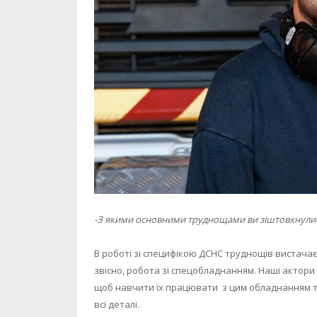
-З якими основними труднощами ви зіштовхнулися
В роботі зі специфікою ДСНС труднощів вистача
звісно, робота зі спецобладнанням. Наші актори
щоб навчити їх працювати з цим обладнанням та 
всі деталі.