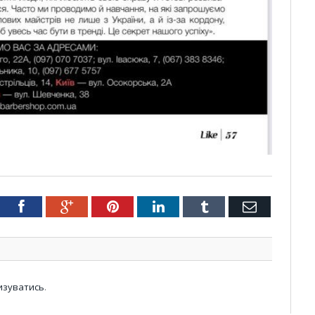
tter
Facebook
Google+
Pinterest
LinkedIn
Tumblr
Email
изуватись
.