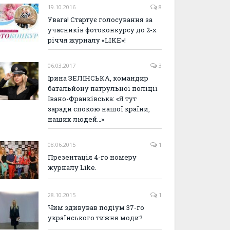
19.10.2016
8
Увага! Стартує голосування за
учасників фотоконкурсу до 2-х
річчя журналу «LIKE»!
06.03.2017
3
Ірина ЗЕЛІНСЬКА, командир
батальйону патрульної поліції
Івано-Франківська: «Я тут
заради спокою нашої країни,
наших людей…»
08.06.2015
1
Презентація 4-го номеру
журналу Like.
28.10.2015
1
Чим здивував подіум 37-го
українського тижня моди?