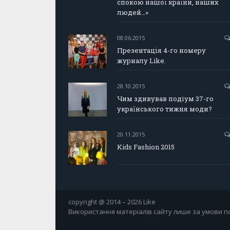
спокою нашої країни, наших
людей…»
08.06.2015
Презентація 4-го номеру
журналу Like.
28.10.2015
Чим здивував подіум 37-го
українського тижня моди?
20.11.2015
Kids Fashion 2015
copyright @ 2014 – 2026 Like
Використання матеріалів сайту лише за умови по