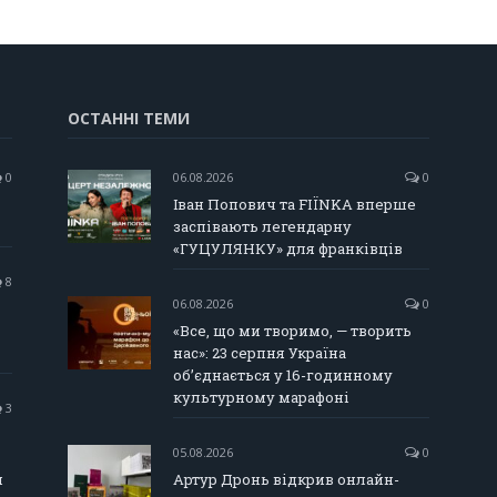
ОСТАННІ ТЕМИ
0
06.08.2026
0
Іван Попович та FIÏNKA вперше
заспівають легендарну
«ГУЦУЛЯНКУ» для франківців
8
06.08.2026
0
«Все, що ми творимо, — творить
нас»: 23 серпня Україна
об’єднається у 16-годинному
культурному марафоні
3
05.08.2026
0
и
Артур Дронь відкрив онлайн-