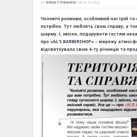
BY
ІРИНА СТЕФАНЮК
ON
23.12.2022
·
Чоловічі розмови, особливий настрій та
потрібно. Тут люблять свою справу, а т
шарму. І, звісно, подарувати гостям нез
про «AL’S BARBERSHOP» – мережу атмосф
відсвяткувала свою 4-ту річницю та про