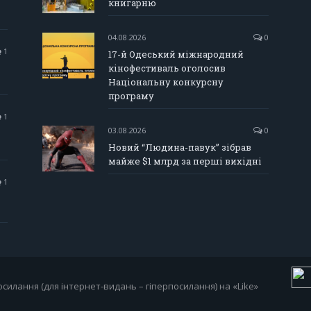
книгарню
04.08.2026
0
1
17-й Одеський міжнародний
кінофестиваль оголосив
Національну конкурсну
програму
1
03.08.2026
0
Новий “Людина-павук” зібрав
майже $1 млрд за перші вихідні
1
силання (для інтернет-видань – гіперпосилання) на «Like»