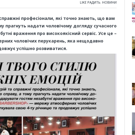
LIKE РАДИТЬ
,
НОВИНИ
 справжні професіонали, які точно знають, що вам
ому прагнуть надати чоловічому догляду сучасного
абутні враження про високоякісний сервіс. Усе це –
ерних чоловічих перукарень, яка нещодавно
довжує успішно розвиватися.