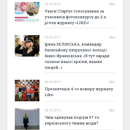
19.10.2016
8
Увага! Стартує голосування за
учасників фотоконкурсу до 2-х
річчя журналу «LIKE»!
06.03.2017
3
Ірина ЗЕЛІНСЬКА, командир
батальйону патрульної поліції
Івано-Франківська: «Я тут заради
спокою нашої країни, наших
людей…»
08.06.2015
1
Презентація 4-го номеру журналу
Like.
28.10.2015
1
Чим здивував подіум 37-го
українського тижня моди?