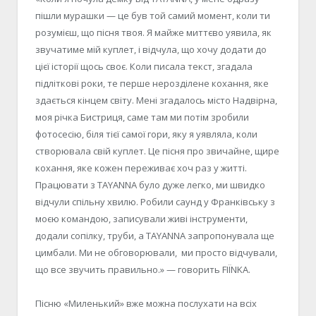
пішли мурашки — це був той самий момент, коли ти
розумієш, що пісня твоя. Я майже миттєво уявила, як
звучатиме мій куплет, і відчула, що хочу додати до
цієї історії щось своє. Коли писала текст, згадала
підліткові роки, те перше нерозділене кохання, яке
здається кінцем світу. Мені згадалось місто Надвірна,
моя річка Бистриця, саме там ми потім зробили
фотосесію, біля тієї самої гори, яку я уявляла, коли
створювала свій куплет. Це пісня про звичайне, щире
кохання, яке кожен переживає хоч раз у житті.
Працювати з TAYANNA було дуже легко, ми швидко
відчули спільну хвилю. Робили саунд у Франківську з
моєю командою, записували живі інструменти,
додали сопілку, труби, а TAYANNA запропонувала ще
цимбали. Ми не обговорювали, ми просто відчували,
що все звучить правильно.» — говорить FIÏNKA.
Пісню «Миленький» вже можна послухати на всіх