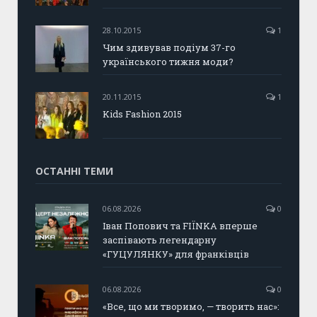
28.10.2015
1
Чим здивував подіум 37-го
українського тижня моди?
20.11.2015
1
Kids Fashion 2015
ОСТАННІ ТЕМИ
06.08.2026
0
Іван Попович та FIÏNKA вперше
заспівають легендарну
«ГУЦУЛЯНКУ» для франківців
06.08.2026
0
«Все, що ми творимо, — творить нас»: