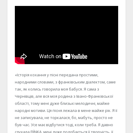
«Історія кохання у пісні передана простими,
народними словами, з франківським діалектом, саме
так, як колись говорила моя бабуся. Я сама з
Чернівців, але вся моя родина з Івано-Франківської
області, тому мені дуже близькі мелодичні, майже
народні мотиви. Ця пісня лежала в мене майже рік. Я її
не записувала, не торкалася, бо, мабуть, просто не
був час. Усе має відбутися тоді, коли треба. Я давно
слухала FIÏNKA, мені дуже подобається її творчість, її