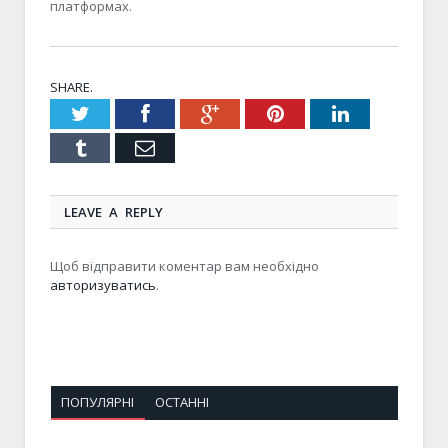
платформах.
SHARE.
Twitter
Facebook
Google+
Pinterest
LinkedIn
Tumblr
Email
LEAVE A REPLY
Щоб відправити коментар вам необхідно
авторизуватись
.
ПОПУЛЯРНІ
ОСТАННІ