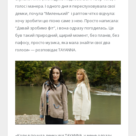
голос і манера. І одного дня я переслуховувала свої
демки, почула “Миленький” і раптом чітко відчула:
хочу зробити цю пісню саме з нею. Просто написала:
“Давай зробимо фіт”, і вона одразу погодилась. Це
був такий природний, щирий момент, без планів, без
пафосу, просто музика, яка мала знайти свої два
голоси» — розповідає TAYANNA.
«Коли я почула демку від TAYANNA, у мене одразу