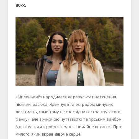
80-х.
«Миленький» народилася як результат натхнення
піснями Івасюка, Яремчука та естрадою минулих
десятиліть, саме тому це своєрідна сестра «вусатого
фанку», але з жіночою чуттєвістю та гірським вайбом.
А оспівується в роботі земне, звичайне кохання. Про
милого, який вкрав дівоче серце.