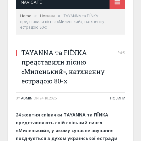
NAVIGATE
»
»
Home
Новини
TAYANNA та FIÏNKA
представили пісню «Миленький», натхненну
естрадою 80-х
TAYANNA та FIÏNKA
0
представили пісню
«Миленький», натхненну
естрадою 80-х
BY
ADMIN
ON
24.10.2025
·
НОВИНИ
24 жовтня співачки TAYANNA та FIÏNKA
представляють свій спільний сингл
«Миленький», у якому сучасне звучання
поєднується з духом української естради