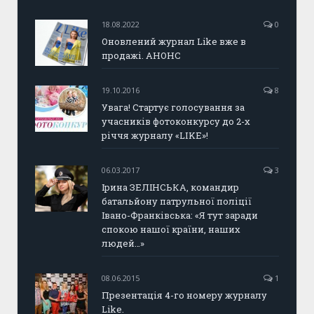
18.08.2022
0
Оновлений журнал Like вже в
продажі. АНОНС
19.10.2016
8
Увага! Стартує голосування за
учасників фотоконкурсу до 2-х
річчя журналу «LIKE»!
06.03.2017
3
Ірина ЗЕЛІНСЬКА, командир
батальйону патрульної поліції
Івано-Франківська: «Я тут заради
спокою нашої країни, наших
людей…»
08.06.2015
1
Презентація 4-го номеру журналу
Like.