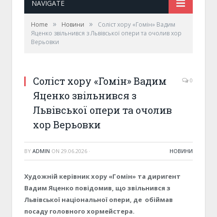
NAVIGATE
»
»
Home
Новини
Соліст хору «Гомін» Вадим
Яценко звільнився з Львівської опери та очолив хор
Верьовки
Соліст хору «Гомін» Вадим
0
Яценко звільнився з
Львівської опери та очолив
хор Верьовки
BY
ADMIN
ON
29.06.2026
·
НОВИНИ
Художній керівник хору «Гомін» та диригент
Вадим Яценко повідомив, що звільнився з
Львівської національної опери, де обіймав
посаду головного хормейстера.