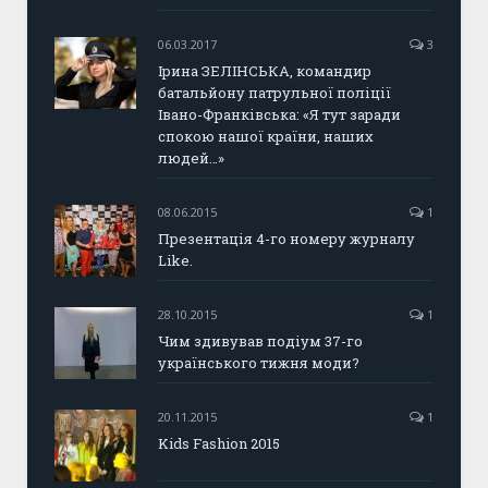
06.03.2017
3
Ірина ЗЕЛІНСЬКА, командир
батальйону патрульної поліції
Івано-Франківська: «Я тут заради
спокою нашої країни, наших
людей…»
08.06.2015
1
Презентація 4-го номеру журналу
Like.
28.10.2015
1
Чим здивував подіум 37-го
українського тижня моди?
20.11.2015
1
Kids Fashion 2015