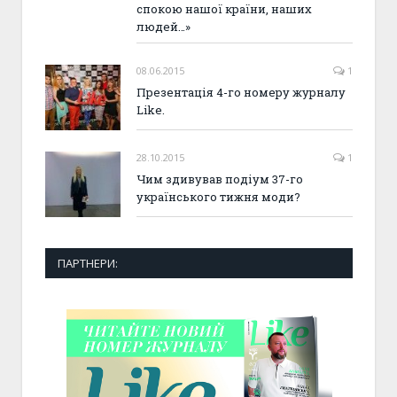
спокою нашої країни, наших
людей…»
08.06.2015
1
Презентація 4-го номеру журналу
Like.
28.10.2015
1
Чим здивував подіум 37-го
українського тижня моди?
ПАРТНЕРИ: