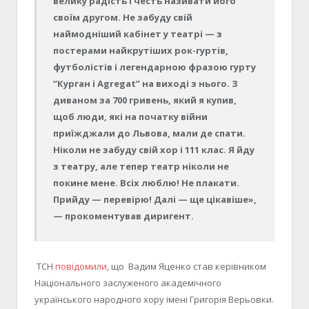
велику радість і честь називати його
своїм другом. Не забуду свій
наймодніший кабінет у театрі — з
постерами найкрутіших рок-гуртів,
футболістів і легендарною фразою гурту
“Курган і Agregat” на виході з нього. З
диваном за 700 гривень, який я купив,
щоб люди, які на початку війни
приїжджали до Львова, мали де спати.
Ніколи не забуду свій хор і 111 клас. Я йду
з театру, але тепер театр ніколи не
покине мене. Всіх люблю! Не плакати.
Прийду — перевірю! Далі — ще цікавіше»,
— прокоментував диригент.
ТСН
повідомили
, що Вадим Яценко став керівником
Національного заслуженого академічного
українського народного хору імені Григорія Верьовки.