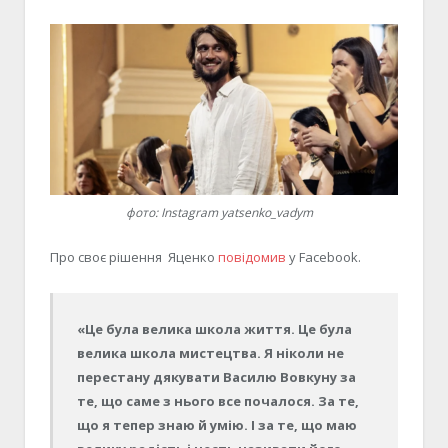
фото: Instagram yatsenko_vadym
Про своє рішення Яценко
повідомив
у Facebook.
«Це була велика школа життя. Це була
велика школа мистецтва. Я ніколи не
перестану дякувати Василю Вовкуну за
те, що саме з нього все почалося. За те,
що я тепер знаю й умію. І за те, що маю