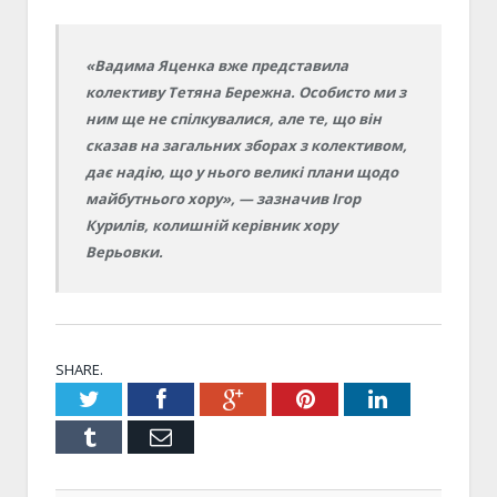
«Вадима Яценка вже представила
колективу Тетяна Бережна. Особисто ми з
ним ще не спілкувалися, але те, що він
сказав на загальних зборах з колективом,
дає надію, що у нього великі плани щодо
майбутнього хору», — зазначив Ігор
Курилів, колишній керівник хору
Верьовки.
SHARE.
Twitter
Facebook
Google+
Pinterest
LinkedIn
Tumblr
Email