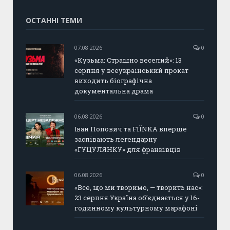
ОСТАННІ ТЕМИ
07.08.2026
0
«Кузьма: Страшно веселий»: 13
серпня у всеукраїнський прокат
виходить біографічна
документальна драма
06.08.2026
0
Іван Попович та FIÏNKA вперше
заспівають легендарну
«ГУЦУЛЯНКУ» для франківців
06.08.2026
0
«Все, що ми творимо, — творить нас»:
23 серпня Україна об’єднається у 16-
годинному культурному марафоні