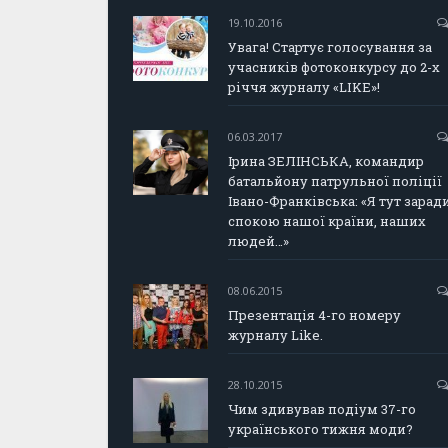
19.10.2016
Увага! Стартує голосування за
учасників фотоконкурсу до 2-х
річчя журналу «LIKE»!
06.03.2017
Ірина ЗЕЛІНСЬКА, командир
батальйону патрульної поліції
Івано-Франківська: «Я тут зарад
спокою нашої країни, наших
людей…»
08.06.2015
Презентація 4-го номеру
журналу Like.
28.10.2015
Чим здивував подіум 37-го
українського тижня моди?