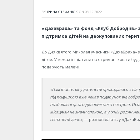
BY
ІРИНА СТЕФАНЮК
ON
08.12.2022
·
«ДахаБраха» та фонд «Клуб Добродіїв» 
підтримка дітей на деокупованих терит
До Дня святого Миколая учасники «ДахаБраха» 
дітям. У межах ініціативи на отримані кошти буде
подарують малечі.
«Пам’ятаєте, як у дитинстві прокидались з від
під подушкою вже чекав подарунок від доброг
позбавлені цього дивовижного настрою. Особл
місяцями не знали спокою, а у їхніх родин н
святковий день»,
— розповідають у «ДахаБрах