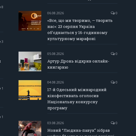
8
06.08.2026
0
«Все, що ми творимо, — творить
нас»: 23 серпня Україна
об’єднається у 16-годинному
культурному марафоні
3
05.08.2026
0
и
Артур Дронь відкрив онлайн-
книгарню
04.08.2026
0
1
17-й Одеський міжнародний
кінофестиваль оголосив
Національну конкурсну
програму
1
03.08.2026
0
Новий “Людина-павук” зібрав