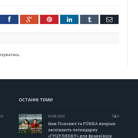
tter
Facebook
Google+
Pinterest
LinkedIn
Tumblr
Email
изуватись
.
ОСТАННІ ТЕМИ
0
06.08.2026
0
Іван Попович та FIÏNKA вперше
заспівають легендарну
«ГУЦУЛЯНКУ» для франківців