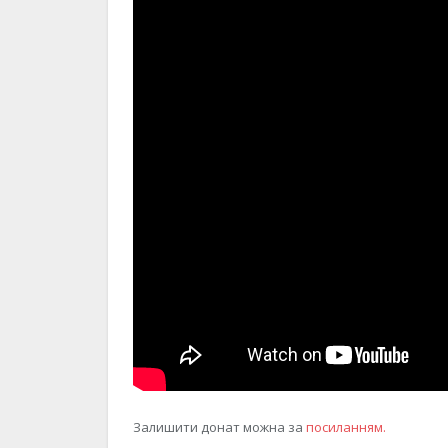
Залишити донат можна за
посиланням.