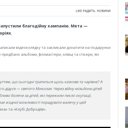
LIKE РАДИТЬ
,
НОВИНИ
запустили благодійну кампанію. Мета —
оріях.
записали відеоколядку та закликали донатити на подарунки
 придбано альбоми, фломастери, олівці та стікери, які
чуттям, що сьогодні трапиться щось казкове та чарівне? А
о дідуся — святого Миколая. Через війну мільйони дітей
иво боляче за дітей, які пережили пекло окупації,
емає жодної можливості порадувати малечу у цей
а» та «Клубі Добродіїв».