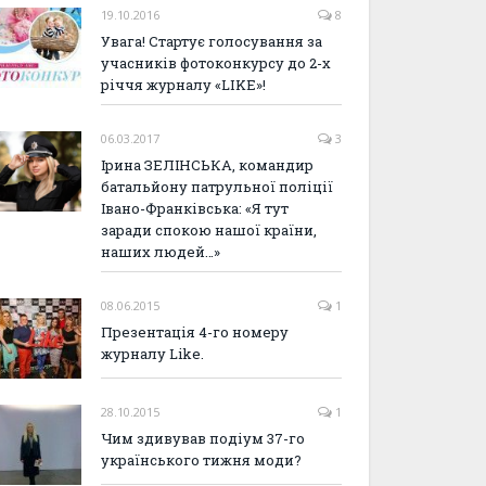
19.10.2016
8
Увага! Стартує голосування за
учасників фотоконкурсу до 2-х
річчя журналу «LIKE»!
06.03.2017
3
Ірина ЗЕЛІНСЬКА, командир
батальйону патрульної поліції
Івано-Франківська: «Я тут
заради спокою нашої країни,
наших людей…»
08.06.2015
1
Презентація 4-го номеру
журналу Like.
28.10.2015
1
Чим здивував подіум 37-го
українського тижня моди?