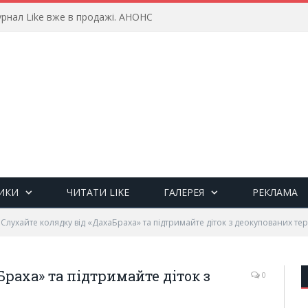
рнал Like вже в продажі. АНОНС
ИКИ
ЧИТАТИ LIKE
ГАЛЕРЕЯ
РЕКЛАМА
Слухайте колядку від «ДахаБраха» та підтримайте діток з деокупованих те
раха» та підтримайте діток з
0