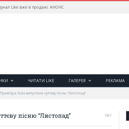
рнал Like вже в продажі. АНОНС
ИКИ
ЧИТАТИ LIKE
ГАЛЕРЕЯ
РЕКЛАМА
Прем’єра: Kola випустила чуттєву пісню “Листопад”
уттєву пісню “Листопад”
0