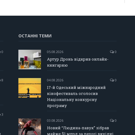
ОСТАННІ ТЕМИ
0
05.08.2026
0
Артур Дронь відкрив онлайн-
книгарню
8
04.08.2026
0
17-й Одеський міжнародний
кінофестиваль оголосив
Національну конкурсну
програму
3
03.08.2026
0
Новий “Людина-павук” зібрав
и
майже $1 млрд за перші вихідні