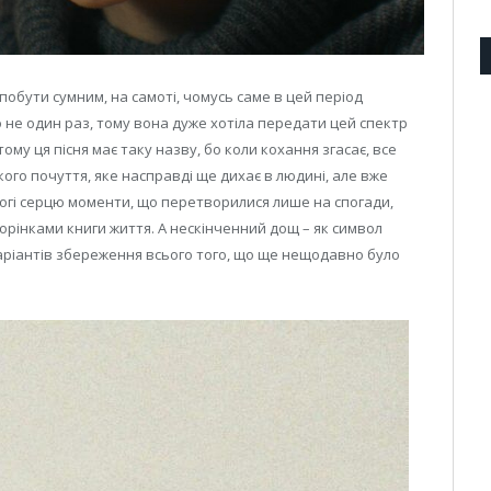
 побути сумним, на самоті, чомусь саме в цей період
о не один раз, тому вона дуже хотіла передати цей спектр
тому ця пісня має таку назву, бо коли кохання згасає, все
кого почуття, яке насправді ще дихає в людині, але вже
огі серцю моменти, що перетворилися лише на спогади,
торінками книги життя. А нескінченний дощ – як символ
варіантів збереження всього того, що ще нещодавно було