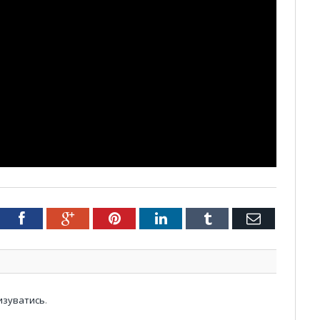
tter
Facebook
Google+
Pinterest
LinkedIn
Tumblr
Email
изуватись
.