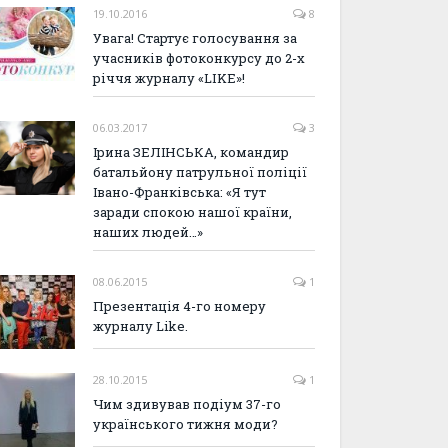
19.10.2016
8
Увага! Стартує голосування за
учасників фотоконкурсу до 2-х
річчя журналу «LIKE»!
06.03.2017
3
Ірина ЗЕЛІНСЬКА, командир
батальйону патрульної поліції
Івано-Франківська: «Я тут
заради спокою нашої країни,
наших людей…»
08.06.2015
1
Презентація 4-го номеру
журналу Like.
28.10.2015
1
Чим здивував подіум 37-го
українського тижня моди?