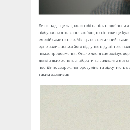
Листопад – це час, коли тобі навіть подобається
відбувається згасання любові, в співачки це бул
емоцій саме піснею. Місяць ностальгічний і саме 
одно залишається його відлуння в душі, того пал
немає продовження. Опале листя символізує дор
деякі з яких хочеться зібрати та залишити між с
постійних сварок, непорозумінь та відсутність 
таким важливим.