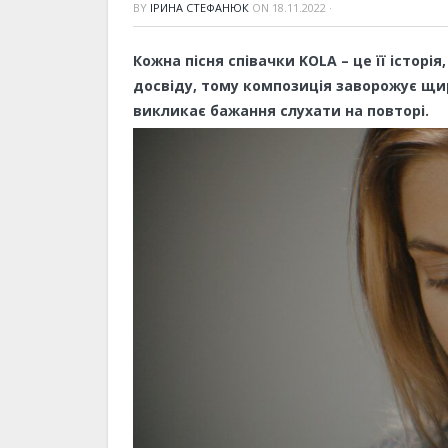
BY
ІРИНА СТЕФАНЮК
ON
18.11.2022
·
Кожна пісня співачки KOLA – це її істор
досвіду, тому композиція заворожує щи
викликає бажання слухати на повторі.