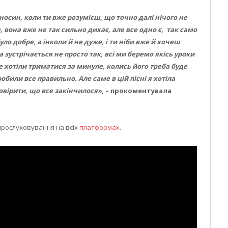
дносин, коли ти вже розумієш, що точно далі нічого не
а, вона вже не так сильно дихає, але все одно є, так само
було добре, а інколи й не дуже, і ти ніби вже й хочеш
 зустрічається не просто так, всі ми беремо якісь уроки
не хотіли триматися за минуле, колись його треба буде
робили все правильно. Але саме в цій пісні я хотіла
овірити, що все закінчилося»
, – прокоментувала
 прослуховування на всіх
платформах
.