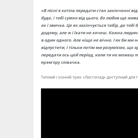
«В пісні я хотіла передати стан закінченні ві
буде, і тобі сумно від цього, бо любов ще жив
як і звичка. Це як закінчується табір, де тобі 
додому, але ж і їхати не хочеш. Кожна людина
в один одного. Але ніщо не вічно.
І як би ми 
відпустити, і тільки потім ми розуміємо, що з
передати ось цей період, коли ти не можеш п
прем’єру співачка.
Теплий і осінній трек «Листопад» доступний для