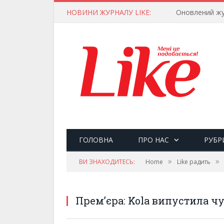
НОВИНИ ЖУРНАЛУ LIKE:
Оновлений жу
ГОЛОВНА
ПРО НАС
РУБР
»
»
ВИ ЗНАХОДИТЕСЬ:
Home
Like радить
Прем’єра: Kola випустила ч