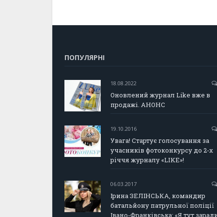
ПОПУЛЯРНІ
18.08.2022
Оновлений журнал Like вже в
продажі. АНОНС
19.10.2016
Увага! Стартує голосування за
учасників фотоконкурсу до 2-х
річчя журналу «LIKE»!
06.03.2017
Ірина ЗЕЛІНСЬКА, командир
батальйону патрульної поліції
Івано-Франківська: «Я тут зарад