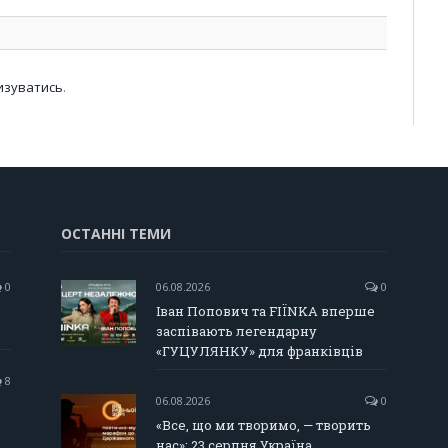
изуватись
.
ОСТАННІ ТЕМИ
0
06.08.2026
0
Іван Попович та FIÏNKA вперше
заспівають легендарну
«ГУЦУЛЯНКУ» для франківців
8
06.08.2026
0
«Все, що ми творимо, — творить
нас»: 23 серпня Україна