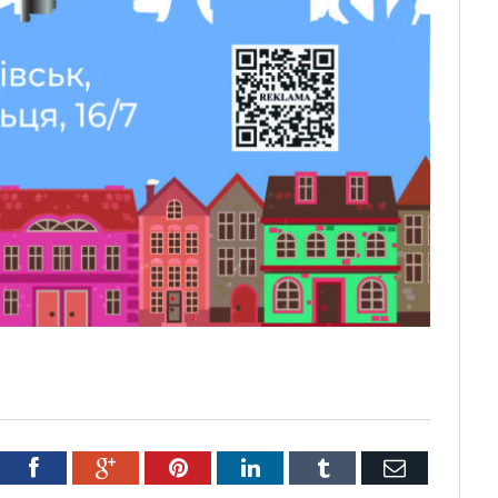
tter
Facebook
Google+
Pinterest
LinkedIn
Tumblr
Email