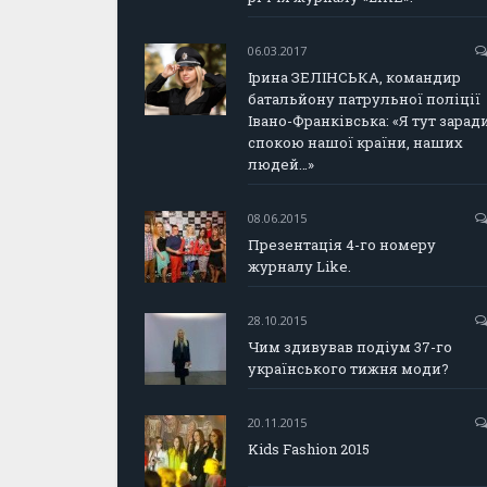
06.03.2017
Ірина ЗЕЛІНСЬКА, командир
батальйону патрульної поліції
Івано-Франківська: «Я тут зарад
спокою нашої країни, наших
людей…»
08.06.2015
Презентація 4-го номеру
журналу Like.
28.10.2015
Чим здивував подіум 37-го
українського тижня моди?
20.11.2015
Kids Fashion 2015