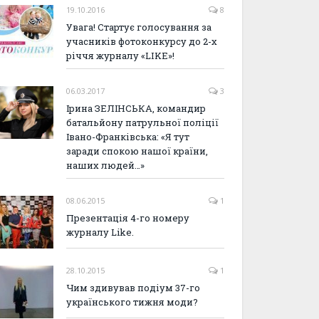
19.10.2016
8
Увага! Стартує голосування за
учасників фотоконкурсу до 2-х
річчя журналу «LIKE»!
06.03.2017
3
Ірина ЗЕЛІНСЬКА, командир
батальйону патрульної поліції
Івано-Франківська: «Я тут
заради спокою нашої країни,
наших людей…»
08.06.2015
1
Презентація 4-го номеру
журналу Like.
28.10.2015
1
Чим здивував подіум 37-го
українського тижня моди?