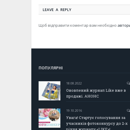
LEAVE A REPLY
Щоб відправити коментар вам необхідно
автор
ПОПУЛЯРНІ
18.08.2022
Оновлений журнал Like вже в
продажі. АНОНС
19.10.2016
Увага! Стартує голосування за
учасників фотоконкурсу до 2-х
річчя журналу «LIKE»!