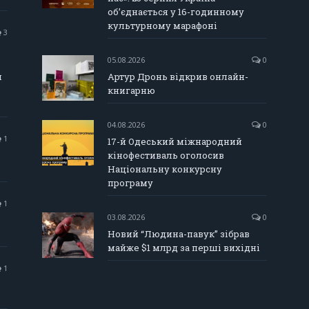
об’єднається у 16-годинному
культурному марафоні
3
05.08.2026
0
и
Артур Дронь відкрив онлайн-
книгарню
04.08.2026
0
1
17-й Одеський міжнародний
кінофестиваль оголосив
Національну конкурсну
програму
1
03.08.2026
0
Новий “Людина-павук” зібрав
майже $1 млрд за перші вихідні
1