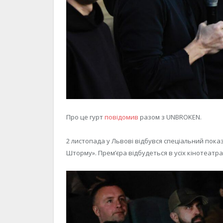
Про це гурт
повідомив
разом з UNBROKEN.
2 листопада у Львові відбувся спеціальний пок
Шторму». Прем’єра відбудеться в усіх кінотеатра