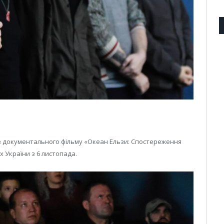
аз документального фільму «Океан Ельзи: Спостереження
х України з 6 листопада.