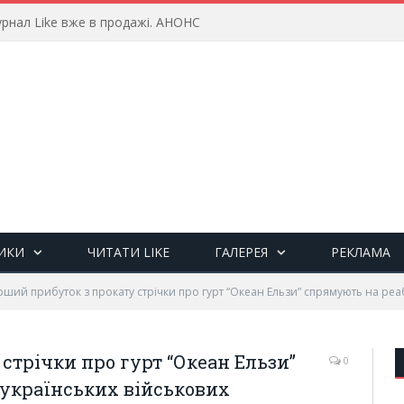
рнал Like вже в продажі. АНОНС
ИКИ
ЧИТАТИ LIKE
ГАЛЕРЕЯ
РЕКЛАМА
ший прибуток з прокату стрічки про гурт “Океан Ельзи” спрямують на реаб
стрічки про гурт “Океан Ельзи”
0
 українських військових