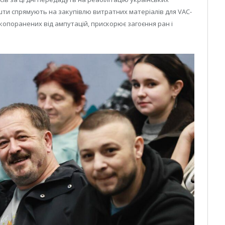
ошти спрямують на закупівлю витратних матеріалів для VAC-
жкопоранених від ампутацій, прискорює загоєння ран і