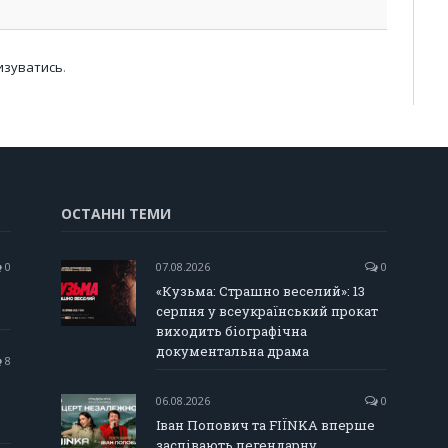
изуватись
.
ОСТАННІ ТЕМИ
0
07.08.2026
0
«Кузьма: Страшно веселий»: 13
серпня у всеукраїнський прокат
виходить біографічна
документальна драма
8
06.08.2026
0
Іван Попович та FIÏNKA вперше
заспівають легендарну