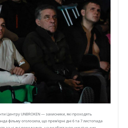
єнти Центру UNBROKEN — захисники, які проходять
нда фільму оголосила, що прем’єрні дні 6 та 7 листопада
ів за ці дні передадуть на реабілітацію українських