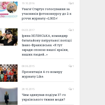
19.10.2016
8
Увага! Стартує голосування за
учасників фотоконкурсу до 2-х
річчя журналу «LIKE»!
06.03.2017
3
Ірина ЗЕЛІНСЬКА, командир
батальйону патрульної поліції
Івано-Франківська: «Я тут
заради спокою нашої країни,
наших людей…»
08.06.2015
1
Презентація 4-го номеру
журналу Like.
28.10.2015
1
Чим здивував подіум 37-го
українського тижня моди?