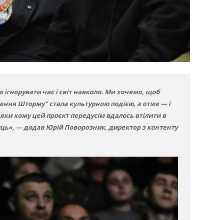
ігнорувати час і світ навколо. Ми хочемо, щоб
ення Шторму” стала культурною подією, а отже — і
яки кому цей проєкт передусім вдалось втілити в
иць», — додав Юрій Поворозник, директор з контенту