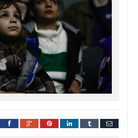
tter
Facebook
Google+
Pinterest
LinkedIn
Tumblr
Email