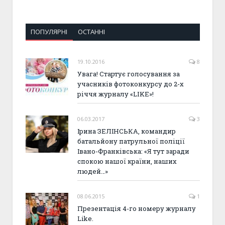
ПОПУЛЯРНІ
ОСТАННІ
19.10.2016
8
Увага! Стартує голосування за
учасників фотоконкурсу до 2-х
річчя журналу «LIKE»!
06.03.2017
3
Ірина ЗЕЛІНСЬКА, командир
батальйону патрульної поліції
Івано-Франківська: «Я тут заради
спокою нашої країни, наших
людей…»
08.06.2015
1
Презентація 4-го номеру журналу
Like.