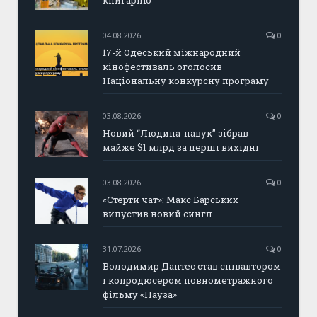
04.08.2026
0
17-й Одеський міжнародний
кінофестиваль оголосив
Національну конкурсну програму
03.08.2026
0
Новий “Людина-павук” зібрав
майже $1 млрд за перші вихідні
03.08.2026
0
«Стерти чат»: Макс Барських
випустив новий сингл
31.07.2026
0
Володимир Дантес став співавтором
і копродюсером повнометражного
фільму «Пауза»