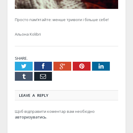
Просто пам’ятайте: менше тривоги
і
більше себе
!
Альона Kolibri
SHARE.
Twitter
Facebook
Google+
Pinterest
LinkedIn
Tumblr
Email
LEAVE A REPLY
Щоб відправити коментар вам необхідно
авторизуватись
.