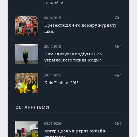
людей…»
08.06.2015
1
Презентація 4-го номеру журналу
Like.
28.10.2015
1
Чим здивував подіум 37-го
українського тижня моди?
20.11.2015
1
Kids Fashion 2015
ОСТАННІ ТЕМИ
05.08.2026
0
Артур Дронь відкрив онлайн-
книгарню