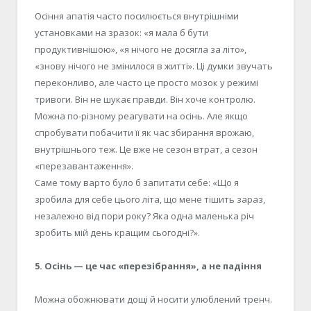
Осіння апатія часто посилюється внутрішніми
установками на зразок:
«
я мала б бути
продуктивнішою
»
,
«
я нічого не досягла за літо
»
,
«
знову нічого не змінилося в житті
»
. Ці думки звучать
переконливо, але часто це просто мозок у режимі
тривоги. Він не шукає правд
и
. Він хоче контролю.
Можна по-різному реагувати на осінь. Але якщо
спробувати побачити її як час збирання врожаю
,
внутрішнього теж. Це вже не сезон втрат, а сезон
«
перезавантаження
».
Саме тому варто було б запитати себе:
«Щ
о я
зробила для себе цього літа, що мене тішить зараз,
незалежно від пори року? Яка одна маленька річ
зробить мій день кращим сьогодні?
».
5. Осінь — це час
«
перезібрання
»
, а не падіння
Можна обожнювати дощі й носити улюблений тренч.