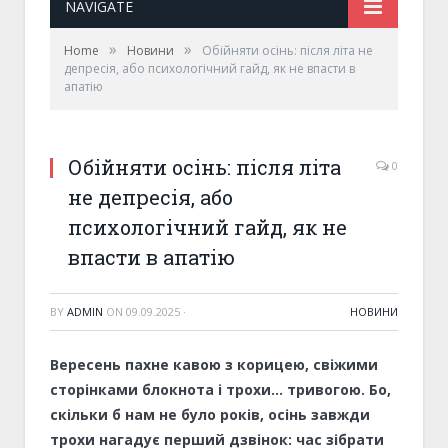
NAVIGATE
»
»
Home
Новини
Обійняти осінь: після літа не
депресія, або психологічний гайд, як не впасти в
апатію
Обійняти осінь: після літа
0
не депресія, або
психологічний гайд, як не
впасти в апатію
BY
ADMIN
ON
09.09.2025
·
НОВИНИ
Вересень пахне кавою з корицею, свіжими
сторінками блокнот
а
і трохи… тривогою. Бо
,
скільки б нам не було років, осінь завжди
трохи нагадує перший дзвінок: час зібрати