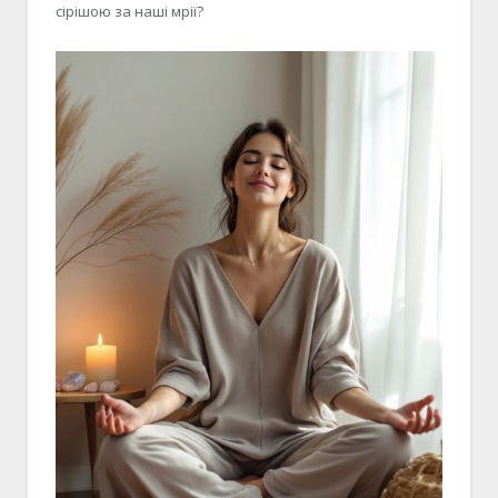
сірішою за наші мрії?