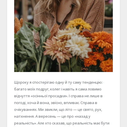
Щороку я спостерігаю одну й ту саму тенденцію:
багато моїх подруг, колег і навіть я сама ловимо
відчуття «осінньої просадки». І справа не лише в
погоді
,
хоча й вона, звісно, впливає. Справа в
очікуваннях. Ми звикли, що літо — це свято, рух,
натхнення. А вересень — це про «назад у
реальність». Але хто сказав, що реальність має бути