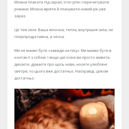
Можна плакати під серіал, їсти супи і перечитувати
романи. Можна мріяти й планувати новий рік уже
зараз.
Це теж сила. Ваша жіночна, тепла, внутрішня сила
,
не
гіперпродуктивна, а чесна.
Ми не маємо бути
«
завжди на піку
»
. Ми маємо бути в
контакті з собою. І якщо цієї осені ви просто живете,
дихаєте, думаєте про щось нове, носите улюблені
светри
,
то цього вже достатньо. Насправді
,
цілком
достатньо.