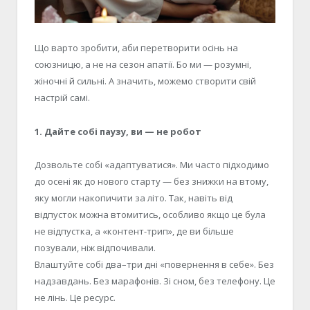
Що варто зробити
,
аби перетворити осінь на
союзницю, а не на сезон апатії. Бо ми — розумні,
жіночні
й
сильні. А значить, можемо створити свій
настрій самі.
1. Дайте собі паузу
,
ви
—
не робот
Дозвольте собі
«
адаптуватися
»
. Ми часто підходимо
до осені як до нового старту — без знижки на втому,
яку могли накопичити за літо. Так, навіть від
відпусток можна втомитись
,
особливо якщо це була
не відпустка, а
«
контент-трип
»
, де ви більше
позували, ніж відпочивали.
Влаштуйте собі
два
–
три
дні «повернення в себе». Без
надзавдань. Без марафонів. Зі сном, без телефону. Це
не лінь. Це ресурс.