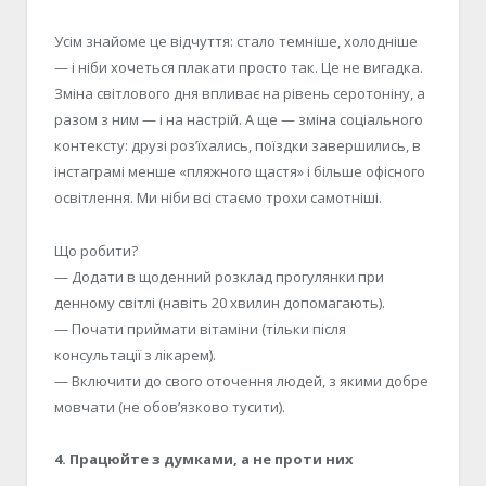
Усім знайоме це відчуття: стало темніше, холодніше
— і ніби хочеться плакати просто так. Це не вигадка.
Зміна світлового дня впливає на рівень серотоніну, а
разом з ним
—
і на настрій. А ще — зміна соціального
контексту: друзі роз’їхались, поїздки завершились, в
інстаграмі менше
«
пляжного щастя
»
і більше офісного
освітлення. Ми ніби всі стаємо трохи самотніші.
Що робити?
—
Додати в щоденний розклад прогулянки при
денному світлі (навіть 20 хвилин допомагають).
—
Почати приймати вітамін
и
(тільки після
консультації з лікарем).
—
Включити
до свого
оточення людей, з якими добре
мовчати
(
не обов’язково тусити
)
.
4. Працюйте з думками, а не проти них