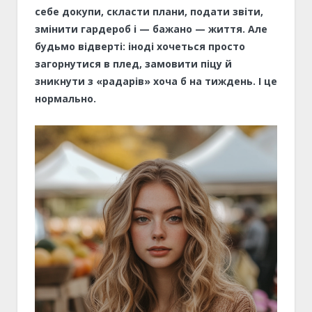
себе докупи, скласти плани, подати звіти,
змінити гардероб і — бажано — життя. Але
будьмо відверті
: іноді хочеться просто
загорнутися в плед, замовити піцу й
зникнути з
«
радарів
»
хоча б на тиждень. І це
нормально.