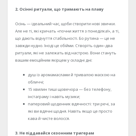
2. Осінні ритуали, що тримають на плаву
Осінь — ідеальний час, щоби створити нові звички.
Але не ті, які кричать «почни життя з понеділка
!
», а ті,
що дають відчуття стабільності. Бо рутина — це не
завжди нудно. Іноді це обійми. Створіть
один
–
два
ритуали, які не залежать від настрою. Вони стануть
вашим емоційним якірцем у складні дні:
душ із аромамаслами
й
тривалою маскою на
обличчі
;
15 хвилин тиші щовечора — без телефону,
інстаграму і навіть музики
;
п
аперовий щоденник вдячності: три речі, за
які ви вдячні щодня. Навіть якщо це просто
кава й чисте волосся.
3. Не піддавайся сезонним тригерам