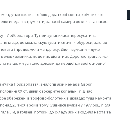
мендуємо взяти з собою додаткові кошти, крім тих, які
велосипеда:інструменти, запасні камери до коліс та насос.
у – Лейбова гора. Тут ми зупинилися перекусити та
ане місце, де можна скуштувати смачні чебуреки, заклад
 чекати і продовжили мандрівку. Діючі вулкани ‒ дуже
є веловказівники, як до них дістатися. Дорогою траплялися
чи на це, ми успішно доїхали до першої цікавої основної
м’ятка Прикарпаття, аналогів якій немає в Європі.
 половині ХХ ст. діяли озокеритні копальні, під час
обре збережені в торфово-болотних відкладах туші мамонта,
онад 25 тисяч років тому. З’явився вулкан у 1977 році після
ягала 3 м, а грязеві потоки, до складу яких входили нафта та