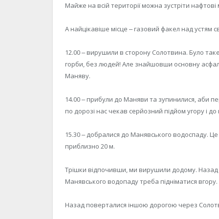
Майже на всій території можна зустріти нафтові 
А найцікавіше місце ‒ газовий факел над устям с
12.00 ‒ вирушили в сторону Солотвина. Було таке в
горби, без людей! Але знайшовши основну асфал
Маняву.
14.00 ‒ прибули до Маняви та зупинилися, аби п
по дорозі нас чекав серйозний підйом угору і до
15.30 ‒ добралися до Манявського водоспаду. Ц
приблизно 20 м.
Трішки відпочивши, ми вирушили додому. Назад 
Манявського водопаду треба підніматися вгору.
Назад поверталися іншою дорогою через Солотвин