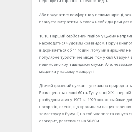
перевірити справність велосипедів.
Аби почуватися комфортно у веломандрівці, реко
плануєте витратити. А також необхідні речі для 
10.10. Перший серйозний підйом у цьому напрямк
насолодитися чудовим краєвидом. Поруч є непог
відкривається об 11 годині, тому ми вирішили не
популярне туристичне місце, тож у селі Cтаруня 
невимовно круті швидкісні спуски. Але, незважаю
місцинки у нашому маршруті.
Діючий грязевий вулкан – унікальна природна па
Розміщена на площі 60 га. Тут у кінці ХІХ ‒ першій
розбудови яких у 1907 та 1929 роках знайшли д
носорогів, оленів, що проживали на цих теренах п
землетрусу в Румунії, на той час висота конуса с
озокерит, розтеклися на 50-60м.