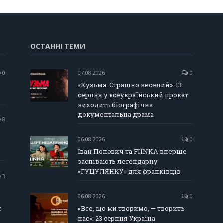
ОСТАННІ ТЕМИ
0
07.08.2026
0
«Кузьма: Страшно веселий»: 13
серпня у всеукраїнський прокат
виходить біографічна
документальна драма
8
06.08.2026
0
Іван Попович та FIÏNKA вперше
заспівають легендарну
«ГУЦУЛЯНКУ» для франківців
3
06.08.2026
0
и
«Все, що ми творимо, — творить
нас»: 23 серпня Україна