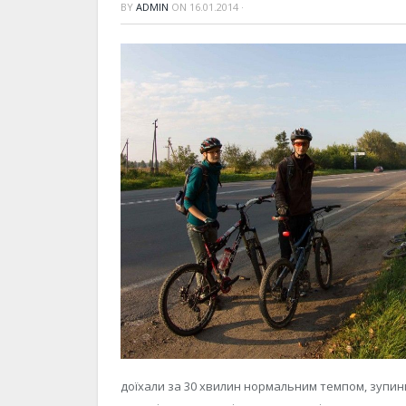
BY
ADMIN
ON
16.01.2014
·
доїхали за 30 хвилин нормальним темпом, зупини