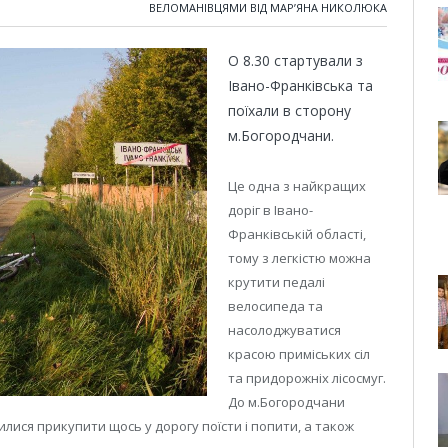
ВЕЛОМАНІВЦЯМИ ВІД МАР’ЯНА НИКОЛЮКА
О 8.30 стартували з
Івано-Франківська та
поїхали в сторону
м.Богородчани.
Це одна з найкращих
доріг в Івано-
Франківській області,
тому з легкістю можна
крутити педалі
велосипеда та
насолоджуватися
красою приміських сіл
та придорожніх лісосмуг.
До м.Богородчани
лися прикупити щось у дорогу поїсти і попити, а також