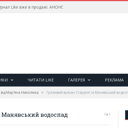
рнал Like вже в продажі. АНОНС
ИКИ
ЧИТАТИ LIKE
ГАЛЕРЕЯ
РЕКЛАМА
»
 від Мар’яна Николюка
Грязевий вулкан Старуня та Манявський водос
а Манявський водоспад
0