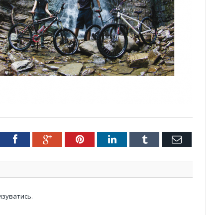
tter
Facebook
Google+
Pinterest
LinkedIn
Tumblr
Email
изуватись
.