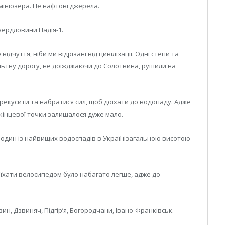
мініозера. Це нафтові джерела.
вердловини Надія-1.
ідчуття, ніби ми відрізані від цивілізації. Одні степи та
ьтну дорогу, не доїжджаючи до Солотвина, рушили на
ерекусити та набратися сил, щоб доїхати до водопаду. Адже
 кінцевої точки залишалося дуже мало.
е один із найвищих водоспадів в Українізагальною висотою
їхати велосипедом було набагато легше, адже до
, Дзвиняч, Підгір’я, Богородчани, Івано-Франківськ.