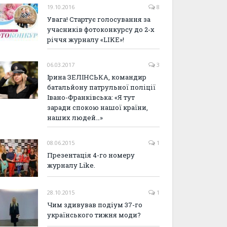
19.10.2016
8
Увага! Стартує голосування за
учасників фотоконкурсу до 2-х
річчя журналу «LIKE»!
06.03.2017
3
Ірина ЗЕЛІНСЬКА, командир
батальйону патрульної поліції
Івано-Франківська: «Я тут
заради спокою нашої країни,
наших людей…»
08.06.2015
1
Презентація 4-го номеру
журналу Like.
28.10.2015
1
Чим здивував подіум 37-го
українського тижня моди?