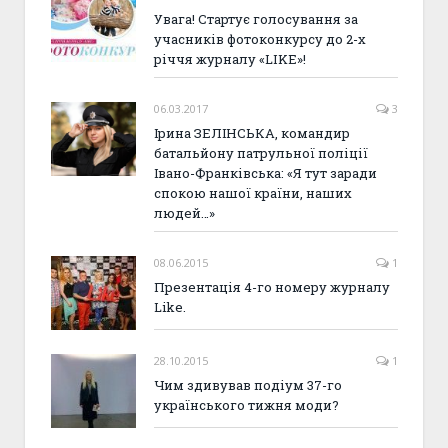
Увага! Стартує голосування за
учасників фотоконкурсу до 2-х
річчя журналу «LIKE»!
06.03.2017
3
Ірина ЗЕЛІНСЬКА, командир
батальйону патрульної поліції
Івано-Франківська: «Я тут заради
спокою нашої країни, наших
людей…»
08.06.2015
1
Презентація 4-го номеру журналу
Like.
28.10.2015
1
Чим здивував подіум 37-го
українського тижня моди?