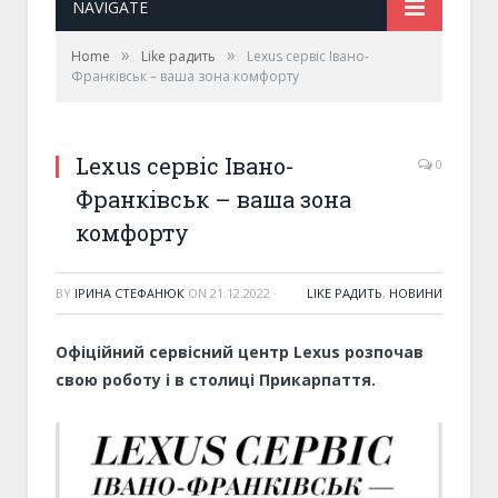
NAVIGATE
»
»
Home
Like радить
Lexus сервіс Івано-
Франківськ – ваша зона комфорту
Lexus сервіс Івано-
0
Франківськ – ваша зона
комфорту
BY
ІРИНА СТЕФАНЮК
ON
21.12.2022
·
LIKE РАДИТЬ
,
НОВИНИ
Офіційний сервісний центр Lexus розпочав
свою роботу і в столиці Прикарпаття.