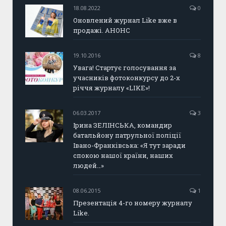
18.08.2022
0
Оновлений журнал Like вже в
продажі. АНОНС
19.10.2016
8
Увага! Стартує голосування за
учасників фотоконкурсу до 2-х
річчя журналу «LIKE»!
06.03.2017
3
Ірина ЗЕЛІНСЬКА, командир
батальйону патрульної поліції
Івано-Франківська: «Я тут заради
спокою нашої країни, наших
людей…»
08.06.2015
1
Презентація 4-го номеру журналу
Like.