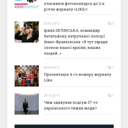
учасників фотоконкурсу до 2-х
річчя журналу «LIKE»!
06.03.2017
3
Ірина ЗЕЛІНСЬКА, командир
батальйону патрульної поліції
Івано-Франківська: «Я тут заради
спокою нашої країни, наших
людей…»
08.06.2015
1
Презентація 4-го номеру журналу
Like.
28.10.2015
1
Чим здивував подіум 37-го
українського тижня моди?