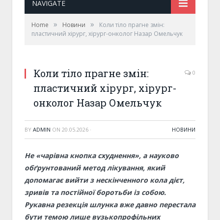
NAVIGATE
»
»
Home
Новини
Коли тіло прагне змін:
пластичний хірург, хірург-онколог Назар Омельчук
Коли тіло прагне змін:
0
пластичний хірург, хірург-
онколог Назар Омельчук
BY
ADMIN
ON
20.05.2026
·
НОВИНИ
Не «чарівна кнопка схуднення», а науково
обґрунтований метод лікування, який
допомагає вийти з нескінченного кола дієт,
зривів та постійної боротьби із собою.
Рукавна резекція шлунка вже давно перестала
бути темою лише вузькопрофільних