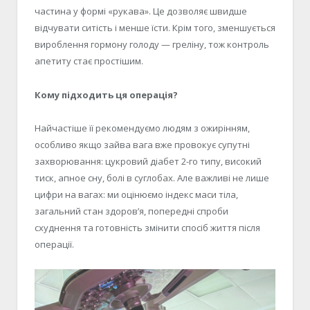
частина у формі «рукава». Це дозволяє швидше
відчувати ситість і менше їсти. Крім того, зменшується
вироблення гормону голоду — греліну, тож контроль
апетиту стає простішим.
Кому підходить ця операція?
Найчастіше її рекомендуємо людям з ожирінням,
особливо якщо зайва вага вже провокує супутні
захворювання: цукровий діабет 2-го типу, високий
тиск, апное сну, болі в суглобах. Але важливі не лише
цифри на вагах: ми оцінюємо індекс маси тіла,
загальний стан здоров’я, попередні спроби
схуднення та готовність змінити спосіб життя після
операції.