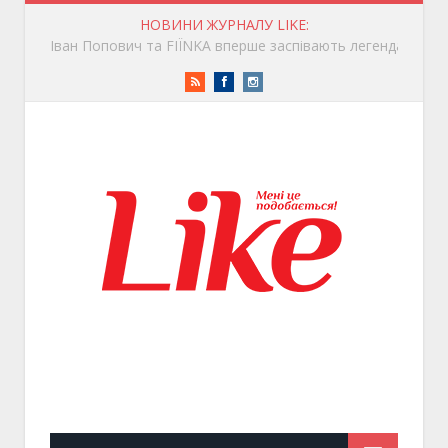
НОВИНИ ЖУРНАЛУ LIKE:
Іван Попович та FIÏNKA вперше заспівають легендарну «ГУЦУЛЯНКУ» для фр
RSS
Facebook
Instagram