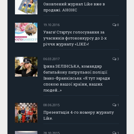
Оновлений журнал Like вже в
продажі. АНОНС
19.10.2016
8
Увага! Стартує голосування за
учасників фотоконкурсу до 2-х
річчя журналу «LIKE»!
06.03.2017
3
Ірина ЗЕЛІНСЬКА, командир
батальйону патрульної поліції
Івано-Франківська: «Я тут заради
спокою нашої країни, наших
людей…»
08.06.2015
1
Презентація 4-го номеру журналу
Like.
28.10.2015
1