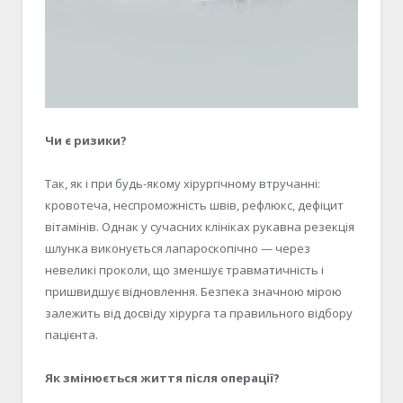
Чи є ризики?
Так, як і при будь-якому хірургічному втручанні:
кровотеча, неспроможність швів, рефлюкс, дефіцит
вітамінів. Однак у сучасних клініках рукавна резекція
шлунка виконується лапароскопічно — через
невеликі проколи, що зменшує травматичність і
пришвидшує відновлення. Безпека значною мірою
залежить від досвіду хірурга та правильного відбору
пацієнта.
Як змінюється життя після операції?