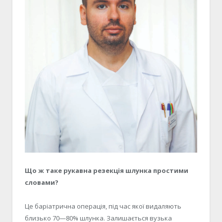
Що ж таке рукавна резекція шлунка простими
словами?
Це баріатрична операція, під час якої видаляють
близько 70—80% шлунка. Залишається вузька