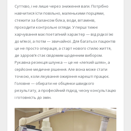
Суттєво, і не лише через зниження ваги. Потрібно
навчитися їсти повільно, маленькими порціями,
стежити за балансом білка, води, вітамінів,
проходити контрольні огляди. У перші тижні
харчування має поетапний характер — від рідкої їжі
до м’якої, а потім — звичайної. Для багатьох пацієнтів
це не просто операція, а старт нового стилю життя,
де здоров’я стає свідомим щоденним вибором.
Рукавна резекція шлунка — це не «легкий шлях», а
серйозне медичне рішення. Але вона може стати
точкою, коли лікування ожиріння нарешті працює.
Головне — обирати не обіцянки швидкого
результату, а професійний підхід, чесну консультацію
і готовність до змін.