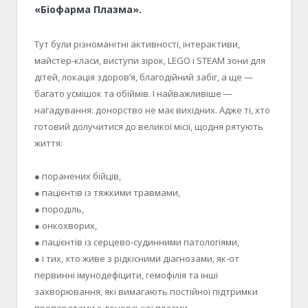
«Біофарма Плазма».
Тут були різноманітні активності, інтерактиви,
майстер-класи, виступи зірок, LEGO і STEAM зони для
дітей, локація здоров’я, благодійний забіг, а ще —
багато усмішок та обіймів. І найважливіше —
нагадування: донорство не має вихідних. Адже ті, хто
готовий долучитися до великої місії, щодня рятують
життя:
● поранених бійців,
● пацієнтів із тяжкими травмами,
● породіль,
● онкохворих,
● пацієнтів із серцево-судинними патологіями,
● і тих, хто живе з рідкісними діагнозами, як-от
первинні імунодефіцити, гемофілія та інші
захворювання, які вимагають постійної підтримки