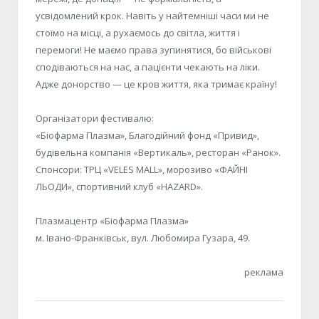
усвідомлений крок. Навіть у найтемніші часи ми не
стоїмо на місці, а рухаємось до світла, життя і
перемоги! Не маємо права зупинятися, бо військові
сподіваються на нас, а пацієнти чекають на ліки.
Адже донорство — це кров життя, яка тримає країну!
Організатори фестивалю:
«Біофарма Плазма», Благодійний фонд «Привид»,
будівельна компанія «Вертикаль», ресторан «Ранок».
Спонсори: ТРЦ «VELES MALL», морозиво «ФАЙНІ
ЛЬОДИ», спортивний клуб «HAZARD».
Плазмацентр «Біофарма Плазма»
м. Івано-Франківськ, вул. Любомира Гузара, 49.
реклама