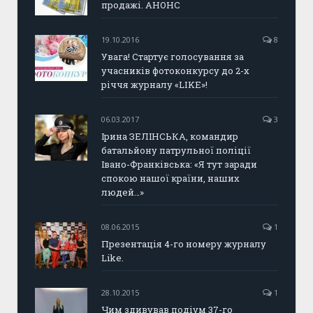
продажі. АНОНС
19.10.2016
8
Увага! Стартує голосування за
учасників фотоконкурсу до 2-х
річчя журналу «LIKE»!
06.03.2017
3
Ірина ЗЕЛІНСЬКА, командир
батальйону патрульної поліції
Івано-Франківська: «Я тут заради
спокою нашої країни, наших
людей…»
08.06.2015
1
Презентація 4-го номеру журналу
Like.
28.10.2015
1
Чим здивував подіум 37-го