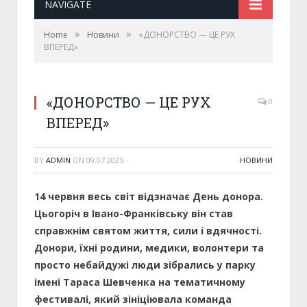
NAVIGATE
»
»
Home
Новини
«ДОНОРСТВО — ЦЕ РУХ
ВПЕРЕД»
«ДОНОРСТВО — ЦЕ РУХ
0
ВПЕРЕД»
BY
ADMIN
ON
09.07.2025
·
НОВИНИ
14 червня весь світ відзначає День донора.
Цьогоріч в Івано-Франківську він став
справжнім святом життя, сили і вдячності.
Донори, їхні родини, медики, волонтери та
просто небайдужі люди зібрались у парку
імені Тараса Шевченка на тематичному
фестивалі, який зініціювала команда