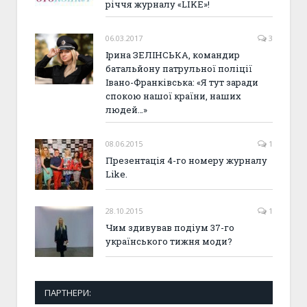
річчя журналу «LIKE»!
06.03.2017
3
Ірина ЗЕЛІНСЬКА, командир
батальйону патрульної поліції
Івано-Франківська: «Я тут заради
спокою нашої країни, наших
людей…»
08.06.2015
1
Презентація 4-го номеру журналу
Like.
28.10.2015
1
Чим здивував подіум 37-го
українського тижня моди?
ПАРТНЕРИ: