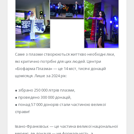
Саме з плазми створюються життєво необхідні ліки,
які критично потрібні для цих людей. Центри
«Біофарма Плазма» — це 14 міст, тисячі донацій
щомісяця. Лише за 2024 рік:
● зібрано 250 000 літрів плазми,
● проведено 300 000 донацій,
● понад 57 000 донорів стали частиною великої
справи!
Івано-Франківськ — це частина великої національної
мережі, де донація — не формальність, а