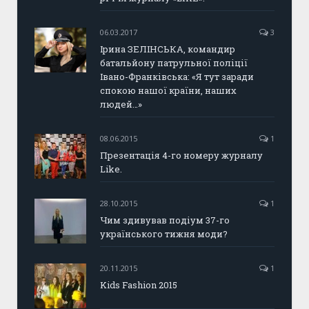
06.03.2017
3
Ірина ЗЕЛІНСЬКА, командир
батальйону патрульної поліції
Івано-Франківська: «Я тут заради
спокою нашої країни, наших
людей…»
08.06.2015
1
Презентація 4-го номеру журналу
Like.
28.10.2015
1
Чим здивував подіум 37-го
українського тижня моди?
20.11.2015
1
Kids Fashion 2015