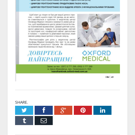
SHARE.
Twitter
Facebook
Google+
Pinterest
LinkedIn
Tumblr
Email