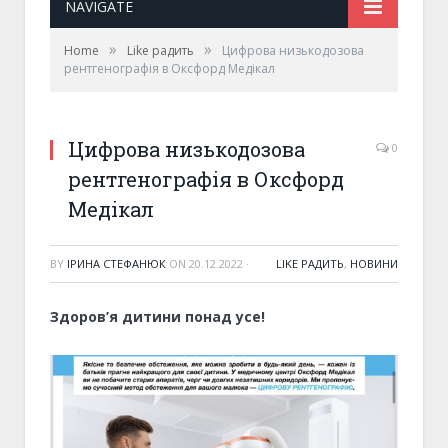
NAVIGATE
»
»
Home
Like радить
Цифрова низькодозова
рентгенографія в Оксфорд Медікал
Цифрова низькодозова
0
рентгенографія в Оксфорд
Медікал
BY
ІРИНА СТЕФАНЮК
ON
20.12.2022
·
LIKE РАДИТЬ
,
НОВИНИ
Здоров’я дитини понад усе!