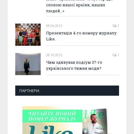
спокою нашої країни, наших
людей…»
08.06.2015
1
Презентація 4-го номеру журналу
Like.
28.10.2015
1
Чим здивував подіум 37-го
українського тижня моди?
ПАРТНЕРИ: